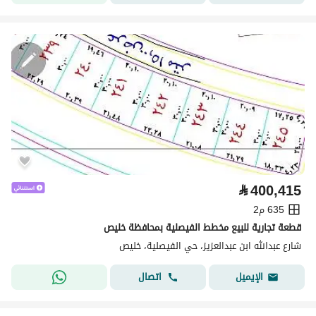
⃁
400,415
635 م2
قطعة تجارية للبيع مخطط الفيصلية بمحافظة خليص
شارع عبدالله ابن عبدالعزيز، حي الفيصلية، خليص
اتصال
الإيميل