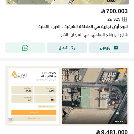
⃁
700,003
929 م2
للبيع أرض تجارية في المنطقة الشرقية - الخبر - التحلية
شارع ابو رافع السلمي، حي المرجان، الخبر
اتصال
الإيميل
⃁
9,481,000