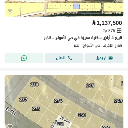
⃁
1,137,500
875 م2
للبيع 4 أراضٍ سكنية مميزة في حي الأمواج – الخبر
شارع الزخرف، حي الأمواج، الخبر
اتصال
الإيميل