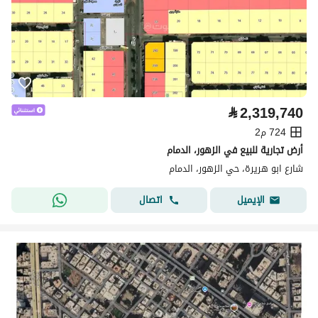
⃁
2,319,740
724 م2
أرض تجارية للبيع في الزهور، الدمام
شارع ابو هريرة، حي الزهور، الدمام
اتصال
الإيميل