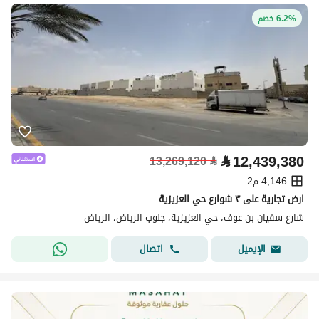
6.2% خصم
⃁
12,439,380
13,269,120
⃁
4,146 م2
ارض تجارية على ٣ شوارع حي العزيزية
شارع سفيان بن عوف، حي العزيزية، جنوب الرياض، الرياض
اتصال
الإيميل