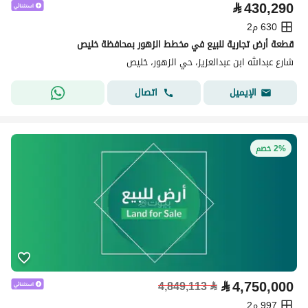
⃁
430,290
630 م2
قطعة أرض تجارية للبيع في مخطط الزهور بمحافظة خليص
شارع عبدالله ابن عبدالعزيز، حي الزهور، خليص
اتصال
الإيميل
2% خصم
⃁
4,750,000
4,849,113
⃁
997 م2