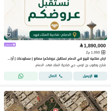
⃁
1,890,000
1,050 م2
ارض صناعيه للبيع في الدمام نستقبل عروضكم| مصانع | مستودعات | أراضٍي | عقارات صناعية.
شارع يعقوب بن اوس، حي ضاحية الملك فهد، الدمام
اتصال
الإيميل