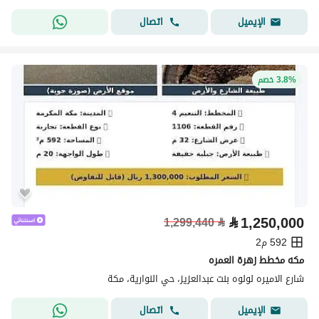
اتصال
الإيميل
3.8% خصم
⃁
1,250,000
1,299,440
⃁
592 م2
مكه مخطط زهرة العمره
شارع الاميره لولوه بنت عبدالعزيز، حي النوارية، مكة
اتصال
الإيميل