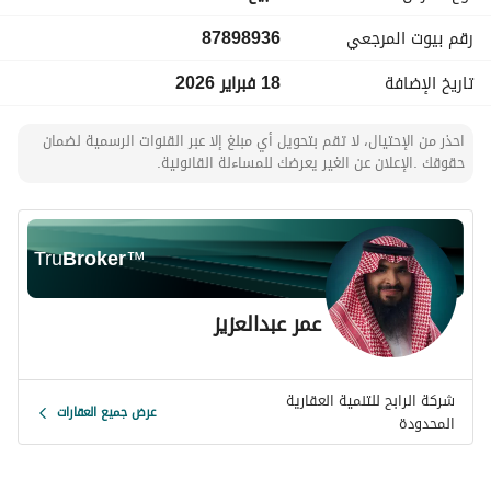
الموقع:
رقم بيوت المرجعي
87898936
حي الفيصلية – طريق المدينة المنورة الفرعي – جدة – منطقة 
مكة المكرمة
تاريخ الإضافة
18 فبراير 2026
احذر من الإحتيال، لا تقم بتحويل أي مبلغ إلا عبر القنوات الرسمية لضمان
حقوقك .الإعلان عن الغير يعرضك للمساءلة القانونية.
Tru
Broker
™
عمر عبدالعزيز
شركة الرابح للتنمية العقارية
عرض جميع العقارات
المحدودة