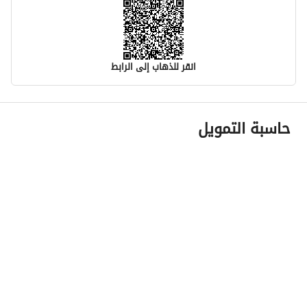
انقر للذهاب إلى الرابط
معلومات مسؤول الإعلان
حاسبة التمويل
اسم المسؤول
عمر عبدالعزيز فهد ابونيان
رقم المسؤول
0550675222
الموقع
المنطقة
منطقة مكة المكرمة
المدينة
جدة