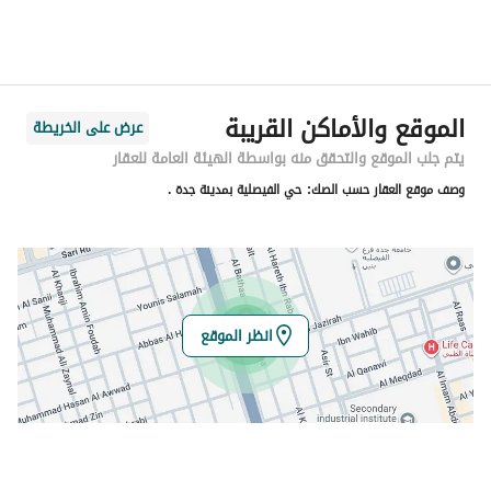
الحي
الفيصلية
اسم الشارع
طريق المدينة المنورة فرعي
الرمز البريدي
23442
الموقع والأماكن القريبة
عرض على الخريطة
رقم المبنى
8419
يتم جلب الموقع والتحقق منه بواسطة الهيئة العامة للعقار
وصف موقع العقار حسب الصك:
حي الفيصلية بمدينة جدة .
الرقم الاضافي
2160
خط العرض
21.577666639079297
خط الطول
39.16691672792274
انظر الموقع
تفاصيل العقار
نوع الإعلان
للبيع
استخدام العقار
-