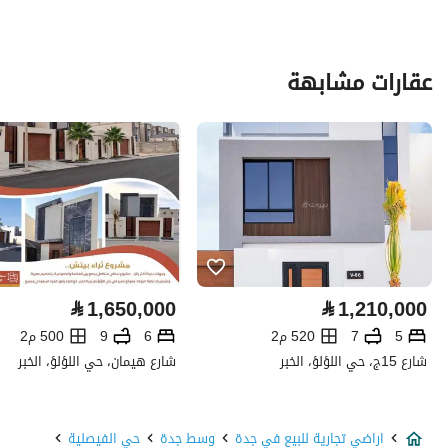
نوع العقار
اراضي تجارية
عقارات مشابهة
السعر
23268420
المساحة
1652
عدد الغرف
-
خدمات العقار
لا يوجد خدمات
⃁
1,650,000
⃁
1,210,000
تفاصيل اضافية
5
7
520 م2
6
9
500 م2
شارع 15ج، حي اللؤلؤ، الخبر
شارع هيمان، حي اللؤلؤ، الخبر
عمر العقار
-
عرض الشارع
35
اراضي تجارية للبيع في جدة
وسط جدة
حي الفيصلية