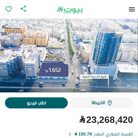
الخريطة
اطلب فيديو
⃁
23,268,420
القسط الشهري المقدر
150.7K
⃁