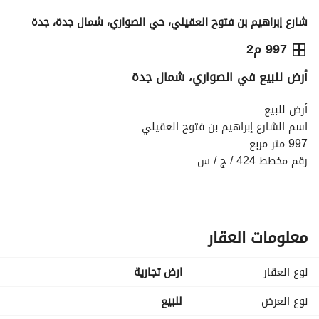
شارع إبراهيم بن فتوح العقيلي، حي الصواري، شمال جدة، جدة
4,750,000
⃁
997 م2
أرض للبيع في الصواري، شمال جدة
التفاصيل
معلومات ترخيص الإعلان
حاسبة التمويل
أرض للبيع
اسم الشارع إبراهيم بن فتوح العقيلي
997 متر مربع
رقم مخطط 424 / ج / س
واجهة العقار جنوبية شرقية
عرض الشارع 20 متر
معلومات العقار
نوع العقار
ارض تجارية
نوع العرض
للبيع