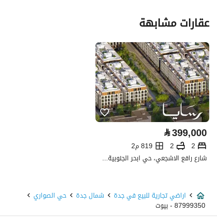
عقارات مشابهة
السعر
4849113
المساحة
997.76
عدد الغرف
-
خدمات العقار
كهرباء
نعم
⃁
399,000
صرف صحي
نعم
2
2
819 م2
شارع رافع الاشجعي، حي ابحر الجنوبية، شمال جدة، جدة
هاتف
نعم
تفاصيل اضافية
اراضي تجارية للبيع في جدة
شمال جدة
حي الصواري
87999350 - بيوت
عمر العقار
-