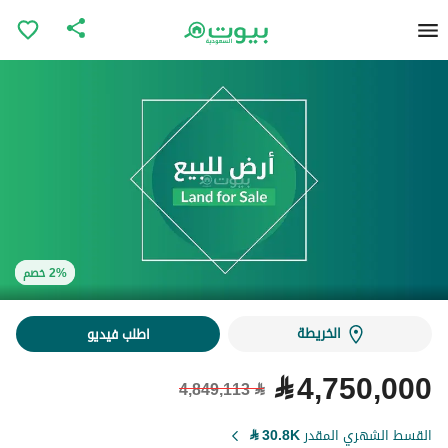
2% خصم
2% خصم
الخريطة
اطلب فيديو
⃁
4,750,000
4,849,113
⃁
القسط الشهري المقدر
30.8K
⃁