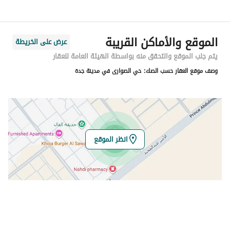
اسم الشارع
إبراهيم بن فتوح العقيلي
الرمز البريدي
23826
الموقع والأماكن القريبة
عرض على الخريطة
رقم المبنى
7204
يتم جلب الموقع والتحقق منه بواسطة الهيئة العامة للعقار
وصف موقع العقار حسب الصك:
حي الصوارى في مدينة جدة
الرقم الاضافي
5687
خط العرض
21.787044464350025
خط الطول
39.10609943927148
انظر الموقع
تفاصيل العقار
نوع الإعلان
للبيع
استخدام العقار
-
نوع العقار
اراضي تجارية