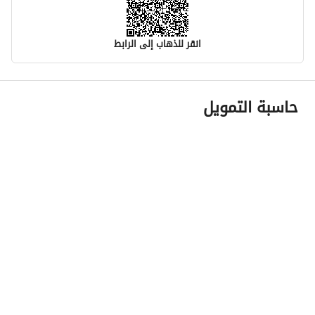
انقر للذهاب إلى الرابط
معلومات مسؤول الإعلان
حاسبة التمويل
اسم المسؤول
عبدالله علي عبدالله الغامدي
رقم المسؤول
0504620959
الموقع
المنطقة
منطقة مكة المكرمة
المدينة
جدة
الحي
الصواري