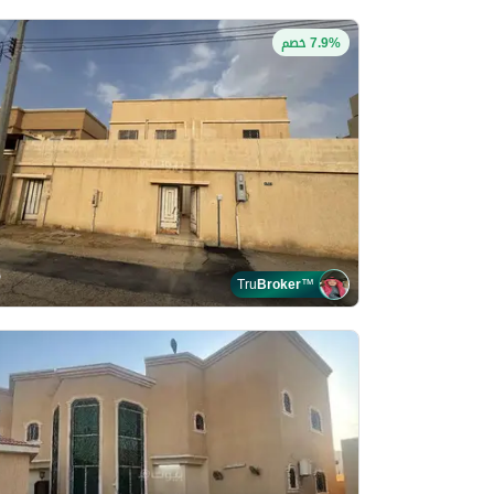
7.9% خصم
Tru
Broker
™