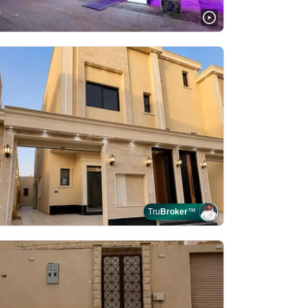
Tru
Broker
™