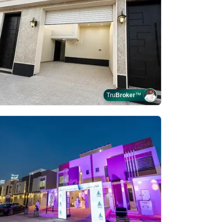
Tru
Broker
™