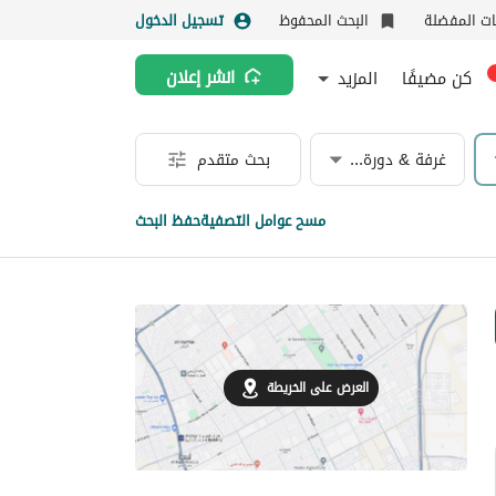
نات المفضلة
البحث المحفوظ
تسجيل الدخول
كن مضيفًا
المزيد
انشر إعلان
غرفة & دورة مياه
بحث متقدم
مسح عوامل التصفية
حفظ البحث
العرض على الخريطة