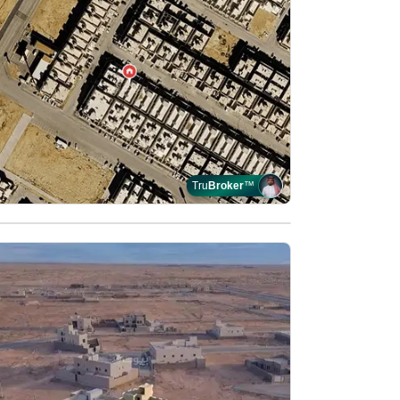
Tru
Broker
™