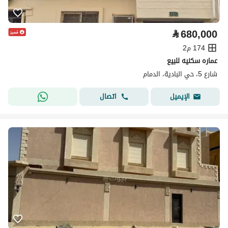
⃁
680,000
174 م2
عماره سكنيه للبيع
شارع 5، حي البادية، الدمام
اتصال
الإيميل