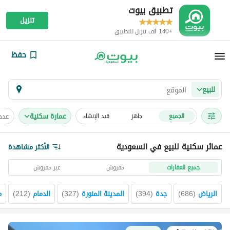
تطبيق بيوت
تنزيل
+140 ألف تنزيل للتطبيق
حفظ
للبيع
عمارة سكنية
عدد
الجميع
جاهز
قيد الإنشاء
عمائر سكنية للبيع في السعودية
الأكثر مشاهدة
جميع العقارات
مفروش
غير مفروش
الرياض
(
686
)
جدة
(
394
)
المدينة المنورة
(
327
)
الدمام
(
212
)
م