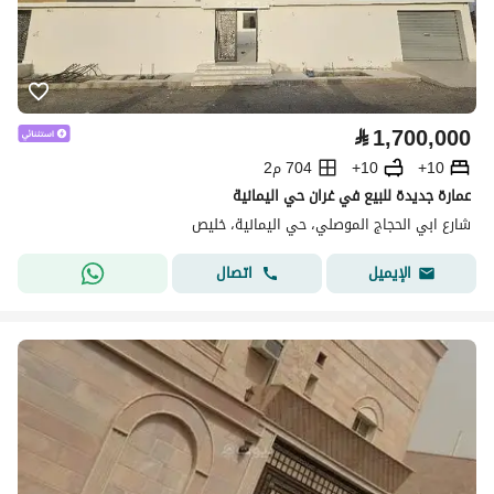
⃁
1,700,000
10+
10+
704 م2
عمارة جديدة للبيع في غران حي اليمانية
شارع ابي الحجاج الموصلي، حي اليمانية، خليص
اتصال
الإيميل