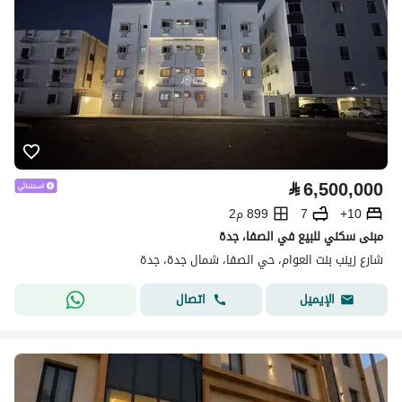
⃁
6,500,000
10+
7
899 م2
مبنى سكني للبيع في الصفا، جدة
شارع زينب بنت العوام، حي الصفا، شمال جدة، جدة
اتصال
الإيميل