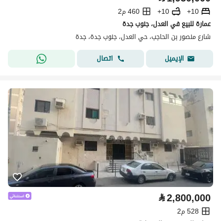
10+
10+
460 م2
عمارة للبيع في العدل، جنوب جدة
شارع منصور بن الحاجب، حي العدل، جنوب جدة، جدة
اتصال
الإيميل
⃁
2,800,000
528 م2