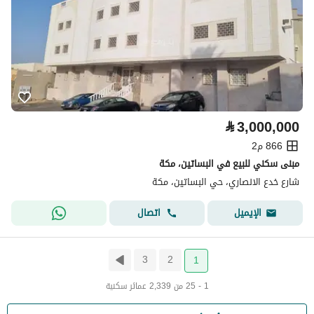
⃁
3,000,000
866 م2
مبنى سكني للبيع في البساتين، مكة
شارع خدع الانصاري، حي البساتين، مكة
اتصال
الإيميل
3
2
1
1 - 25 من 2,339 عمائر سكنية