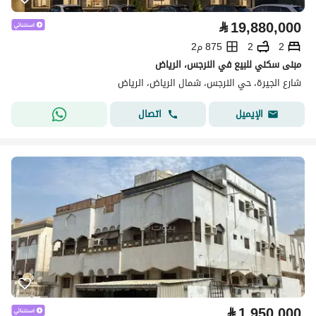
⃁
19,880,000
2
2
875 م2
مبنى سكني للبيع في النرجس، الرياض
شارع الجيرة، حي النرجس، شمال الرياض، الرياض
اتصال
الإيميل
⃁
1,950,000