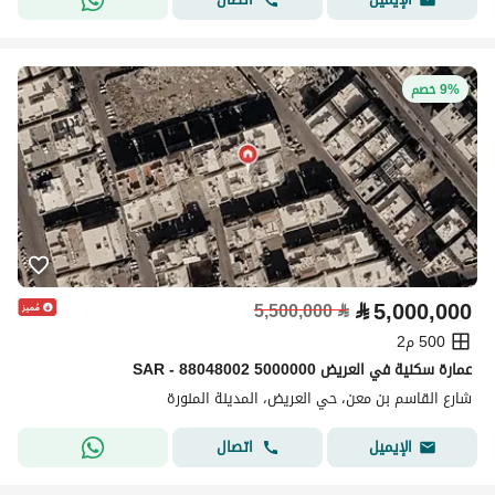
9% خصم
⃁
5,000,000
5,500,000
⃁
500 م2
عمارة سكنية في العريض 5000000 SAR - 88048002
شارع القاسم بن معن، حي العريض، المدينة المنورة
اتصال
الإيميل