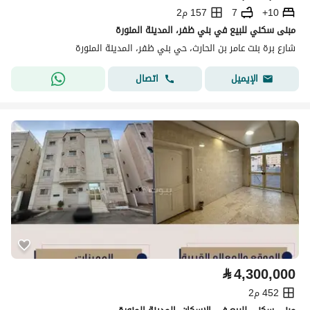
10+
7
157 م2
مبنى سكني للبيع في بني ظفر، المدينة المنورة
شارع برة بنت عامر بن الحارث، حي بني ظفر، المدينة المنورة
اتصال
الإيميل
⃁
4,300,000
452 م2