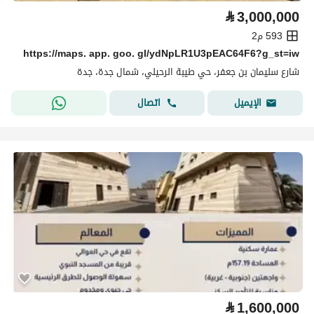
⃁
3,000,000
593 م2
https://maps. app. goo. gl/ydNpLR1U3pEAC64F6?g_st=iw
شارع سليمان بن جعفر، حي طيبة الرحيلي، شمال جدة، جدة
اتصال
الإيميل
⃁
1,600,000