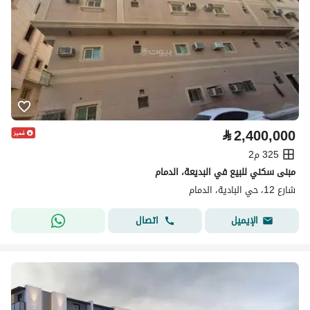
⃁
2,400,000
325 م2
مبنى سكني للبيع في البديعة، الدمام
شارع 12، حي البادية، الدمام
اتصال
الإيميل