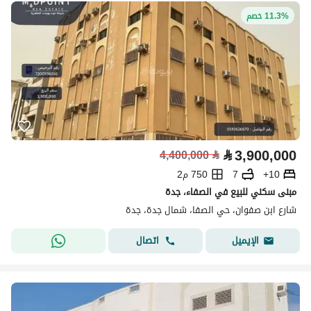
11.3% خصم
⃁
3,900,000
4,400,000
⃁
10+
7
750 م2
مبنى سكني للبيع في الصفاء، جدة
شارع ابن صفوان، حي الصفا، شمال جدة، جدة
اتصال
الإيميل