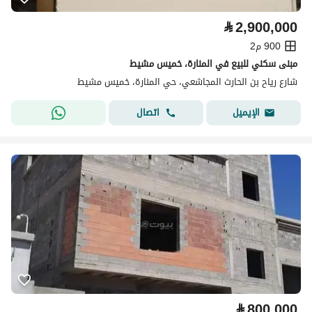
⃁
2,900,000
900 م2
مبنى سكني للبيع في المنارة، خميس مشيط
شارع رياح بن الحارث المجاشعي، حي المنارة، خميس مشيط
اتصال
الإيميل
⃁
800,000