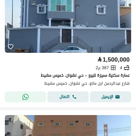
⃁
1,500,000
4
387 م2
عمارة سكنية مميزة للبيع – حي نشوان، خميس مشيط
شارع عبدالرحمن ابن مانع، حي نشوان، خميس مشيط
اتصال
الإيميل