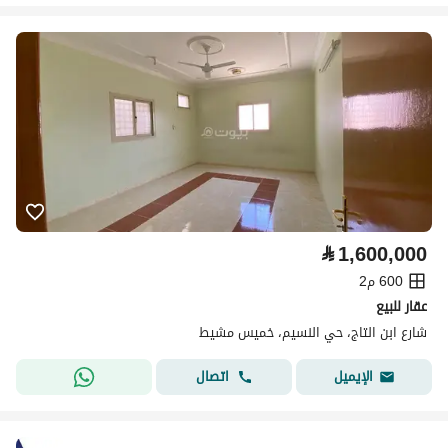
⃁
1,600,000
600 م2
عقار للبيع
شارع ابن التاج، حي النسيم، خميس مشيط
اتصال
الإيميل