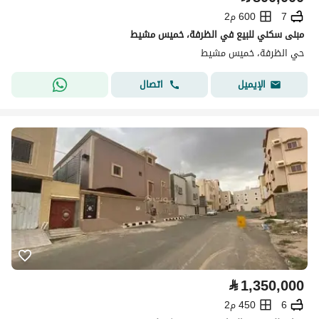
7
600 م2
مبنى سكني للبيع في الظرفة، خميس مشيط
حي الظرفة، خميس مشيط
اتصال
الإيميل
⃁
1,350,000
6
450 م2