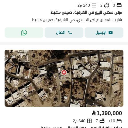
3
2
240 م2
مبنى سكني للبيع في الشرفية، خميس مشيط
شارع سلمه بن عياض الاسدي، حي الشرفية، خميس مشيط
اتصال
الإيميل
⃁
1,390,000
10+
7
640 م2