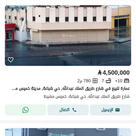
⃁
4,500,000
10+
7
780 م2
عمارة للبيع في شارع طريق الملك عبدالله, حي شباعة, مدينة خميس مشيط, منطقة عسير
شارع طريق الملك عبدالله، حي شباعة، خميس مشيط
اتصال
الإيميل