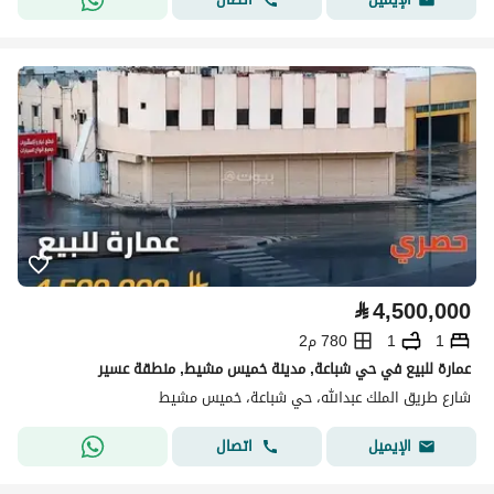
⃁
4,500,000
1
1
780 م2
عمارة للبيع في حي شباعة, مدينة خميس مشيط, منطقة عسير
شارع طريق الملك عبدالله، حي شباعة، خميس مشيط
اتصال
الإيميل