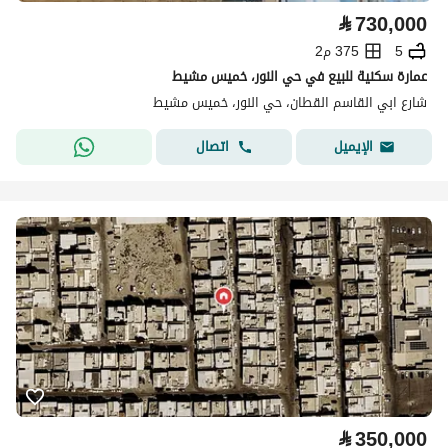
⃁
730,000
5
375 م2
عمارة سكنية للبيع في حي النور، خميس مشيط
شارع ابي القاسم القطان، حي النور، خميس مشيط
اتصال
الإيميل
⃁
350,000