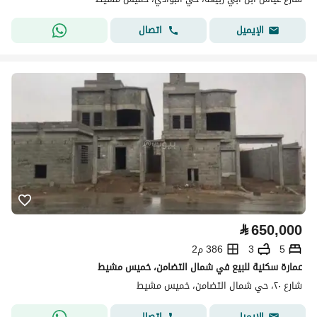
اتصال
الإيميل
⃁
650,000
5
3
386 م2
عمارة سكنية للبيع في شمال التضامن، خميس مشيط
شارع ٢٠، حي شمال التضامن، خميس مشيط
اتصال
الإيميل