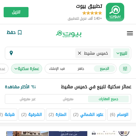
تطبيق بيوت
تنزيل
+140 ألف تنزيل للتطبيق
حفظ
خميس مشيط
للبيع
عمارة سكنية
عدد
الجميع
جاهز
قيد الإنشاء
عمائر سكنية للبيع في خميس مشيط
الأكثر مشاهدة
جميع العقارات
مفروش
غير مفروش
الوسام
(
6
)
عتود الشمالي
(
2
)
المنارة
(
2
)
الشرفية
(
2
)
شباعة
(
2