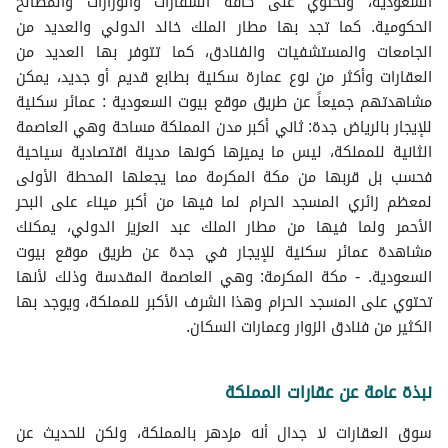
السعودية، وتحتوي على كافة السفارات والوزارات والمصالح
الحكومية. كما تجد بها مطار الملك خالد الدولي والعديد من
الجامعات والمستشفيات والفنادق، كما تتوفر بها العديد من
العقارات وأكثر من نوع عمارة سكنية بطابع قديم أو جديد، يمكن
مشاهدتهم جميعاً عن طريق موقع بيوت السعودية : عمائر سكنية
للإيجار بالرياض جدة: ثاني أكبر مدن المملكة مساحة وهي العاصمة
الثانية للمملكة، ليس ما يميزها كونها مدينة اقتصادية سياحية
فحسب بل قربها من مكة المكرمة مما يجعلها المحطة الأولى
لمعظم زائري المسجد الحرام لما فيها من أكبر ميناء على البحر
الأحمر ولما فيها من مطار الملك عبد العزيز الدولي، يمكنك
مشاهدة عمائر سكنية للإيجار في جدة عن طريق موقع بيوت
السعودية. - مكة المكرمة: وهي العاصمة المقدسة وذلك لأنها
تحتوي على المسجد الحرام وهذا الشرف الأكبر للمملكة، ويوجد بها
الكثير من فنادق الزوار وعمارات السكان.
نبذة عامة عن عقارات المملكة
سوق العقارات لا جدال أنه مزدهر بالمملكة، ولكن للحديث عن