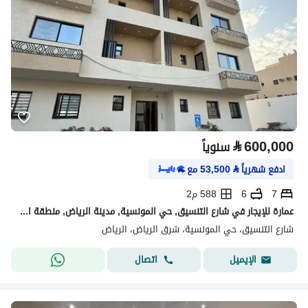
⃁
600,000
سنوياً
ادفع شهرياً
⃁
53,500
مع
7
6
588 م2
عمارة للإيجار في شارع التنسيق, حي المونسية, مدينة الرياض, منطقة الرياض
شارع التنسيق، حي المونسية، شرق الرياض، الرياض
اتصال
الإيميل