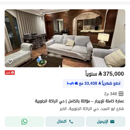
⃁
375,000
سنوياً
ادفع شهرياً
⃁
33,438
مع
348 م2
عمارة كاملة للإيجار – مؤثثة بالكامل | حي الراكة الجنوبية
شارع ابو المجد، حي الراكة الجنوبية، الخبر
اتصال
الإيميل