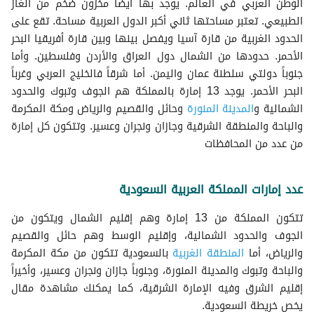
الوطن العربي في العالم. يوجد بها أيضاً مخزون ضخم من الغاز
عمائر بمطبخ واسع للإيجار في السعودية
عمائر بموقف سيارة للإيجار في السعودية
الطبيعي. تعتبر مساحتها ثاني أكبر الدول العربية مساحة. تقع على
عمائر رخيصة للإيجار في السعودية
عمائر بموقف سيارة مستقل للإيجار في السعودية
الحدود الغربية من قارة آسيا ويفصل بينها وبين قارة أفريقيا البحر
عمائر جديدة للإيجار في السعودية
الأحمر. حدودها من الشمال دول العراق والأردن وفلسطين. وأما
عمائر حديثة للإيجار في السعودية
جنوباً دولتي سلطنة عمان واليمن. أما شرقاً فالخليج العربي وغرباً
عمائر مجددة للإيجار في السعودية
البحر الأحمر. يوجد 13 إمارة بالمملكة هم الجوف وتبوك والحدود
عمائر جاهزة للإيجار في السعودية
الشمالية و
المدينة المنورة
وحائل والقصيم والرياض ومكة المكرمة
والباحة والمنطقة الشرقية وجازان ونجران وعسير. وتتكون كل إمارة
من عدد من المحافظات
عدد إمارات المملكة العربية السعودية
تتكون المملكة من 13 إمارة وهم إقليم الشمال ويتكون من
الجوف والحدود الشمالية، وإقليم الوسط وهم حائل والقصيم
والرياض، أما
المنطقة الغربية
بالسعودية تتكون من مكة المكرمة
والباحة وتبوك والمدينة المنورة، وجنوباً جازان ونجران وعسير، وأخيراً
إقليم الشرق وفيه الإمارة الشرقية، كما يمكنك مشاهدة مقال
يخص خريطة السعودية.