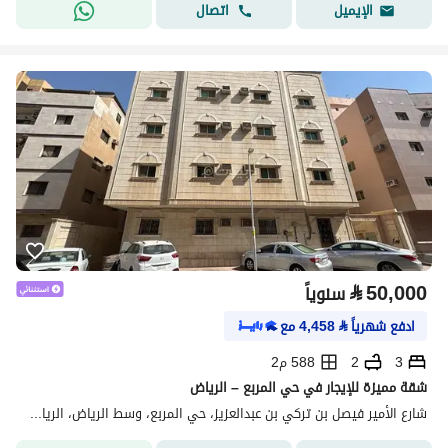
اتصال
الإيميل
⃁
50,000
سنوياً
ادفع شهرياً
⃁
4,458
مع
3
2
588 م2
شقة مميزة للإيجار في حي المربع – الرياض
شارع الأمير فيصل بن تركي بن عبدالعزيز، حي المربع، وسط الرياض، الرياض