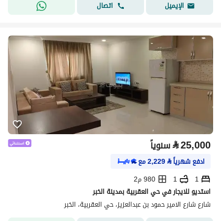
اتصال
الإيميل
⃁
25,000
سنوياً
ادفع شهرياً
⃁
2,229
مع
1
1
980 م2
استديو للايجار في حي العقربية بمدينة الخبر
شارع شارع الامير حمود بن عبدالعزيز، حي العقربية، الخبر