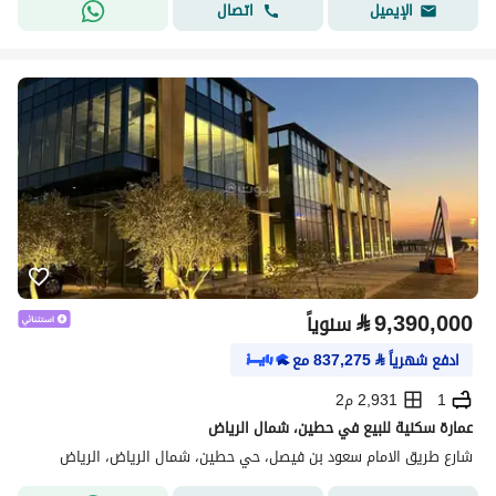
اتصال
الإيميل
⃁
9,390,000
سنوياً
ادفع شهرياً
⃁
837,275
مع
1
2,931 م2
عمارة سكنية للبيع في حطين، شمال الرياض
شارع طريق الامام سعود بن فيصل، حي حطين، شمال الرياض، الرياض