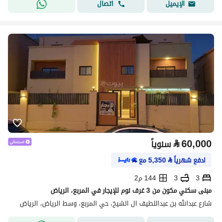
اتصال
الإيميل
⃁
60,000
سنوياً
ادفع شهرياً
⃁
5,350
مع
3
3
144 م2
مبنى سكني مكون من 3 غرف نوم للإيجار في المربع، الرياض
شارع عبدالله بن عبداللطيف ال الشيخ، حي المربع، وسط الرياض، الرياض