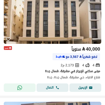
⃁
40,000
سنوياً
ادفع شهرياً
⃁
3,567
مع
4
4
2,173 م2
مبنى سكني للإيجار في مشرفة، شمال جدة
شارع الانباء، حي مشرفة، شمال جدة، جدة
اتصال
الإيميل