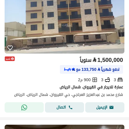
⃁
1,500,000
سنوياً
ادفع شهرياً
⃁
133,750
مع
3
3
900 م2
عمارة للايجار في القيروان، شمال الرياض
شارع محمد بن عبدالعزيز العجاجي، حي القيروان، شمال الرياض، الرياض
اتصال
الإيميل