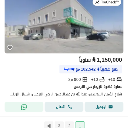
في:9 يوليو 2026
⃁
1,150,000
سنوياً
ادفع شهرياً
⃁
102,542
مع
10+
10+
900 م2
عمارة فاخرة للإيجار حي النرحس
شارع الأمين المهندس عبدالله بن عبدالرحمن ا، حي النرجس، شمال الرياض، الرياض
اتصال
الإيميل
3
2
1