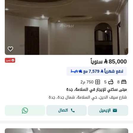
⃁
85,000
سنوياً
ادفع شهرياً
⃁
7,579
مع
8
5
750 م2
مبنى سكني للإيجار في السلامة، جدة
شارع سيف الدين، حي السلامة، شمال جدة، جدة
اتصال
الإيميل