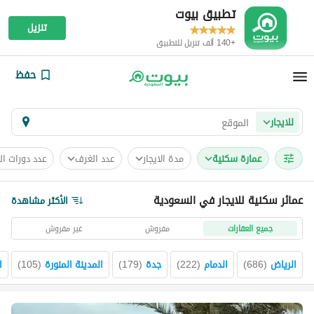
تطبيق بيوت
تنزيل
+140 ألف تنزيل للتطبيق
حفظ
للايجار
عمارة سكنية
مدة الايجار
عدد الغرف
عدد دورات ال
عمائر سكنية للايجار في السعودية
الأكثر مشاهدة
جميع العقارات
مفروش
غير مفروش
الرياض
(
686
)
الدمام
(
222
)
جدة
(
179
)
المدينة المنورة
(
105
)
ا