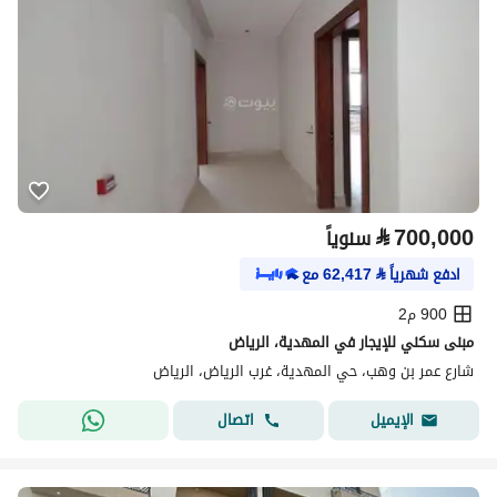
⃁
700,000
سنوياً
ادفع شهرياً
⃁
62,417
مع
900 م2
مبنى سكني للإيجار في المهدية، الرياض
شارع عمر بن وهب، حي المهدية، غرب الرياض، الرياض
اتصال
الإيميل