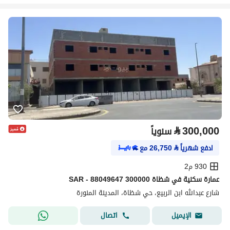
⃁
300,000
سنوياً
ادفع شهرياً
⃁
26,750
مع
930 م2
عمارة سكنية في شظاة 300000 SAR - 88049647
شارع عبدالله ابن الربيع، حي شظاة، المدينة المنورة
اتصال
الإيميل