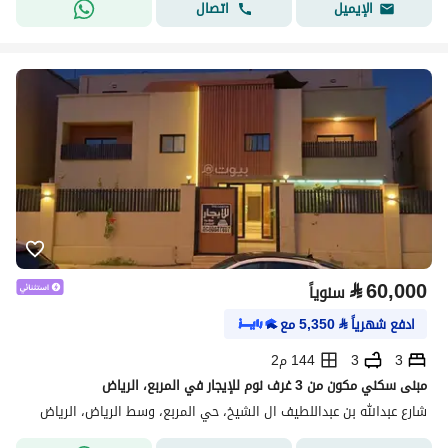
اتصال
الإيميل
⃁
60,000
سنوياً
ادفع شهرياً
⃁
5,350
مع
3
3
144 م2
مبنى سكني مكون من 3 غرف نوم للإيجار في المربع، الرياض
شارع عبدالله بن عبداللطيف ال الشيخ، حي المربع، وسط الرياض، الرياض