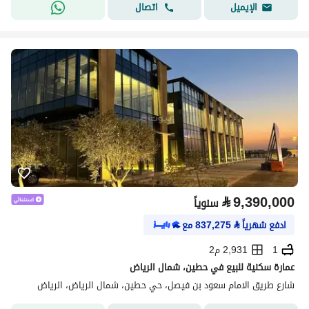
اتصال
الإيميل
⃁
9,390,000
سنوياً
ادفع شهرياً
⃁
837,275
مع
1
2,931 م2
عمارة سكنية للبيع في حطين، شمال الرياض
شارع طريق الامام سعود بن فيصل، حي حطين، شمال الرياض، الرياض