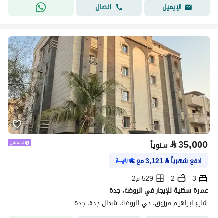
اتصال
الإيميل
⃁
35,000
سنوياً
ادفع شهرياً
⃁
3,121
مع
3
2
529 م2
عمارة سكنية للإيجار في الروضة، جدة
شارع ابراهيم مرزوق، حي الروضة، شمال جدة، جدة