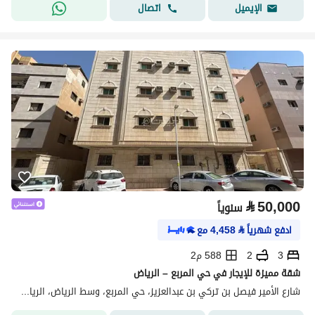
اتصال
الإيميل
⃁
50,000
سنوياً
ادفع شهرياً
⃁
4,458
مع
3
2
588 م2
شقة مميزة للإيجار في حي المربع – الرياض
شارع الأمير فيصل بن تركي بن عبدالعزيز، حي المربع، وسط الرياض، الرياض