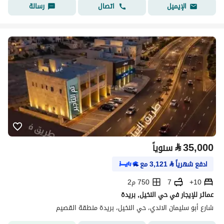
اتصال
رسالة
الإيميل
⃁
35,000
سنوياً
ادفع شهرياً
⃁
3,121
مع
10+
7
750 م2
عمائر للإيجار في حي النخيل, بريدة
شارع أبو سليمان الاندي، حي النخيل، بريدة منطقة القصيم