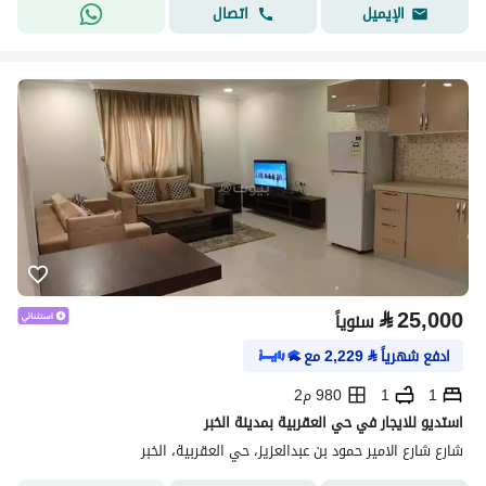
اتصال
الإيميل
⃁
25,000
سنوياً
ادفع شهرياً
⃁
2,229
مع
1
1
980 م2
استديو للايجار في حي العقربية بمدينة الخبر
شارع شارع الامير حمود بن عبدالعزيز، حي العقربية، الخبر