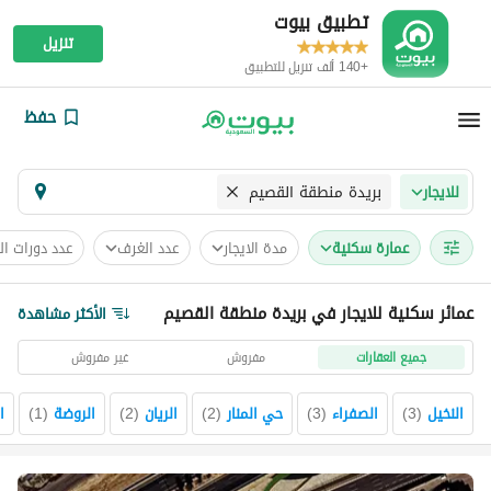
تطبيق بيوت
تنزيل
+140 ألف تنزيل للتطبيق
حفظ
بريدة منطقة القصيم
للايجار
عمارة سكنية
مدة الايجار
عدد الغرف
عدد دورات ال
عمائر سكنية للايجار في بريدة منطقة القصيم
الأكثر مشاهدة
جميع العقارات
مفروش
غير مفروش
النخيل
(
3
)
الصفراء
(
3
)
حي المنار
(
2
)
الريان
(
2
)
الروضة
(
1
)
ا