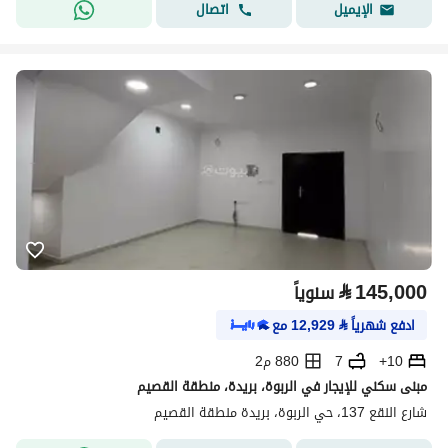
اتصال
الإيميل
⃁
145,000
سنوياً
ادفع شهرياً
⃁
12,929
مع
10+
7
880 م2
مبنى سكني للإيجار في الربوة، بريدة، منطقة القصيم
شارع النقع 137، حي الربوة، بريدة منطقة القصيم