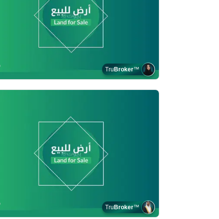
Tru
Broker
™
Tru
Broker
™