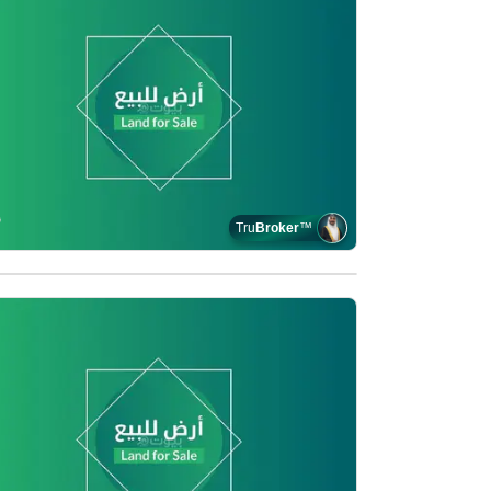
Tru
Broker
™