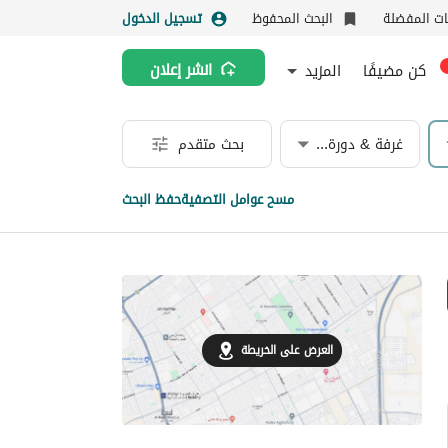
نات المفضلة
البحث المحفوظ
تسجيل الدخول
كن مضيفًا
المزيد
انشر إعلان
غرفة & دورة مياه
بحث متقدم
مسح عوامل التصفية
حفظ البحث
العرض على الخريطة