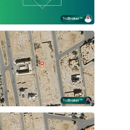
Tru
Broker
™
Tru
Broker
™