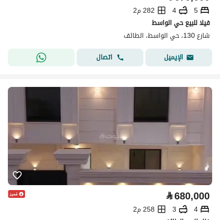
5
4
282 م2
فيلا للبيع حي الواسط
شارع 130، حي الواسط، الطائف
اتصال
الإيميل
⃁
680,000
4
3
258 م2