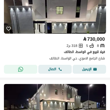
⃁
730,000
8
5
318 م2
فيلا للبيع في الواسط، الطائف
شارع الجامع الاموي، حي الواسط، الطائف
اتصال
الإيميل