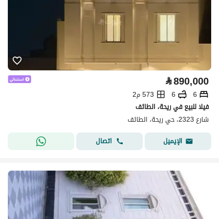
⃁
890,000
6
6
573 م2
فيلا للبيع في ريحة، الطائف
شارع 2323، حي ريحة، الطائف
اتصال
الإيميل