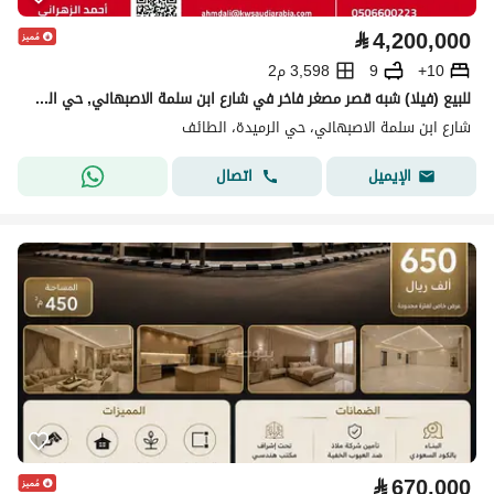
⃁
4,200,000
10+
9
3,598 م2
للبيع (فيلا) شبه قصر مصغر فاخر في شارع ابن سلمة الاصبهاني, حي الرميدة, مدينة الطائف, منطقة مكة المكرمة
شارع ابن سلمة الاصبهاني، حي الرميدة، الطائف
اتصال
الإيميل
⃁
670,000