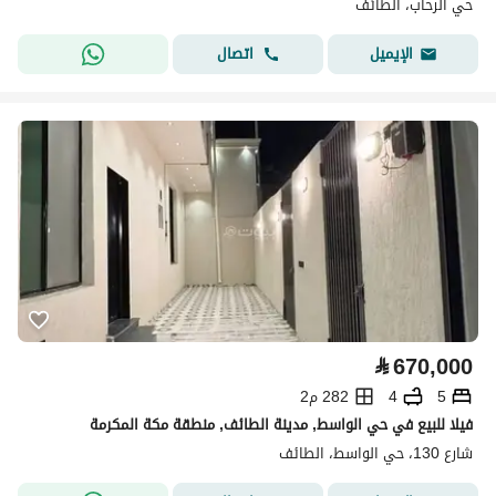
حي الرحاب، الطائف
اتصال
الإيميل
⃁
670,000
5
4
282 م2
فيلا للبيع في حي الواسط, مدينة الطائف, منطقة مكة المكرمة
شارع 130، حي الواسط، الطائف