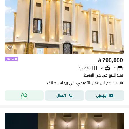
⃁
790,000
4
4
276 م2
فيلا للبيع في حي الوسط
شارع عاصم ابن عمرو التميمي، حي ريحة، الطائف
اتصال
الإيميل