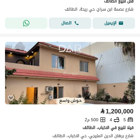
فلل للبيع الطائف
شارع عصمة ابن سراج، حي ريحة، الطائف
اتصال
الإيميل
⃁
1,200,000
5
4
500 م2
فيلا للبيع في الاخباب، الطائف
شارع برهان الدين المليجي، حي الاخباب، الطائف