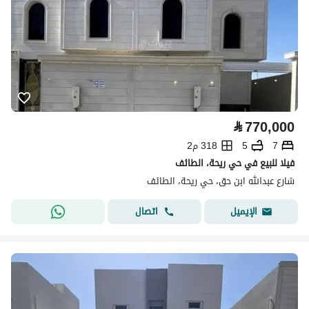
⃁
770,000
7
5
318 م2
فيلا للبيع في حي ريحة، الطائف
شارع عبدالله ابن حق، حي ريحة، الطائف
اتصال
الإيميل