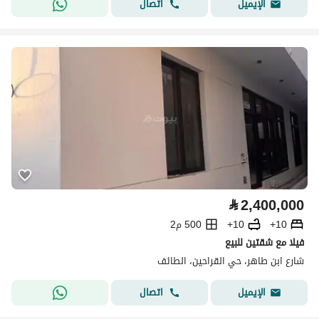
اتصال
الإيميل
⃁
2,400,000
10+
10+
500 م2
فيلا مع شقتين للبيع
شارع ابن طاهر، حي القراحين، الطائف
اتصال
الإيميل