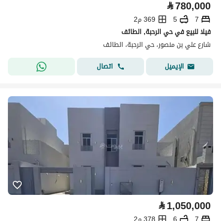
⃁
780,000
7
5
369 م2
فيلا للبيع في حي الرحبة, الطائف
شارع علي بن منصور، حي الرحبة، الطائف
اتصال
الإيميل
⃁
1,050,000
7
6
378 م2