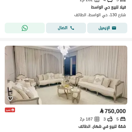
فيلا للبيع حي الواسط
شارع 130، حي الواسط، الطائف
اتصال
الإيميل
⃁
750,000
5
3
187 م2
شقة للبيع في شهار، الطائف