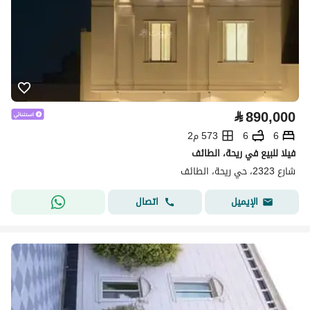
⃁
890,000
6
6
573 م2
فيلا للبيع في ريحة، الطائف
شارع 2323، حي ريحة، الطائف
اتصال
الإيميل