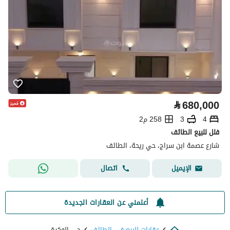
⃁
680,000
4
3
258 م2
فلل للبيع الطائف
شارع عصمة ابن سراج، حي ريحة، الطائف
اتصال
الإيميل
أعلمني عن العقارات الجديدة
عقارات للبيع في الطائف
حي الوكرة