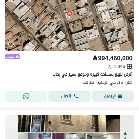
⃁
994,460,000
1,046 م2
ألرض للبيع بمساحه كبيره وموقع مميز في رحاب
شارع 15، حي الرحاب، الطائف
اتصال
الإيميل