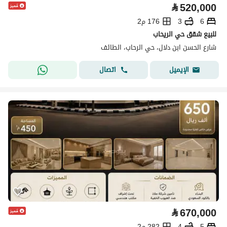
⃁
520,000
6
3
176 م2
للبيع شقق حي الريحاب
شارع الحسن ابن دلال، حي الرحاب، الطائف
اتصال
الإيميل
⃁
670,000
5
4
282 م2