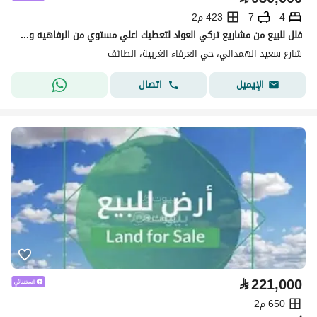
4
7
423 م2
فلل للبيع من مشاريع تركي العواد لتعطيك اعلي مستوي من الرفاهيه والراحه
شارع سعيد الهمداني، حي العرفاء الغربية، الطائف
اتصال
الإيميل
⃁
221,000
650 م2