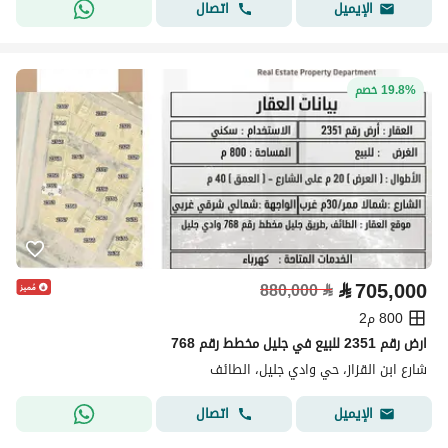
اتصال
الإيميل
19.8% خصم
⃁
705,000
880,000
⃁
800 م2
ارض رقم 2351 للبيع في جليل مخطط رقم 768
شارع ابن القزاز، حي وادي جليل، الطائف
اتصال
الإيميل