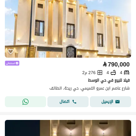
⃁
790,000
4
4
276 م2
فيلا للبيع في حي الوسط
شارع عاصم ابن عمرو التميمي، حي ريحة، الطائف
اتصال
الإيميل