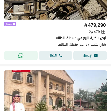
⃁
479,290
479 م2
أرض سكنية للبيع في مسملة، الطائف
شارع مثمله 37، حي مثملة، الطائف
اتصال
الإيميل