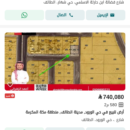
شارع فضالة ابن حارثة الاسلمي، حي شهار، الطائف
اتصال
الإيميل
⃁
740,080
580 م2
أرض للبيع في حي الورود, مدينة الطائف, منطقة مكة المكرمة
شارع .، حي الورود، الطائف