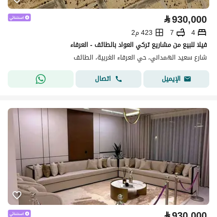
⃁
930,000
4
7
423 م2
فيلا للبيع من مشاريع تركي العواد بالطائف - العرفاء
شارع سعيد الهمداني، حي العرفاء الغربية، الطائف
اتصال
الإيميل
⃁
930,000