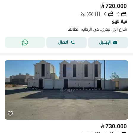
⃁
720,000
9
6
358 م2
فيلا للبيع
شارع ابن البحري، حي الرحاب، الطائف
اتصال
الإيميل
⃁
730,000