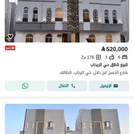
⃁
520,000
6
3
176 م2
للبيع شقق حي الريحاب
شارع الحسن ابن دلال، حي الرحاب، الطائف
اتصال
الإيميل