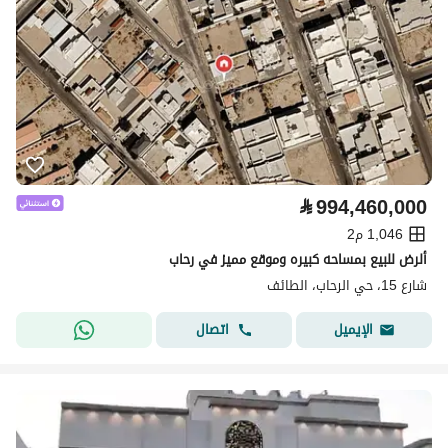
⃁
994,460,000
1,046 م2
ألرض للبيع بمساحه كبيره وموقع مميز في رحاب
شارع 15، حي الرحاب، الطائف
اتصال
الإيميل