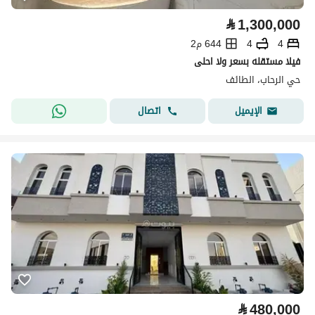
⃁
1,300,000
4
4
644 م2
فيلا مستقله بسعر ولا احلى
حي الرحاب، الطائف
اتصال
الإيميل
⃁
480,000