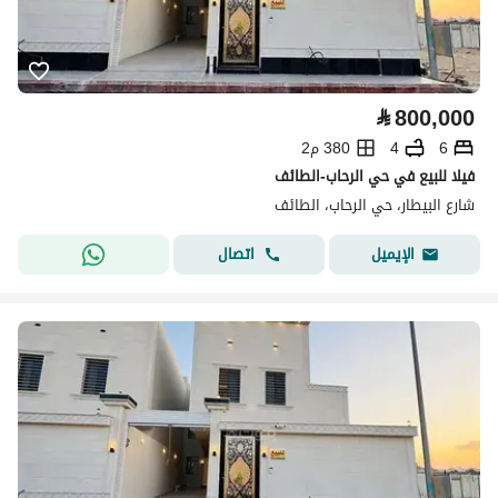
⃁
800,000
6
4
380 م2
فيلا للبيع في حي الرحاب-الطائف
شارع البيطار، حي الرحاب، الطائف
اتصال
الإيميل