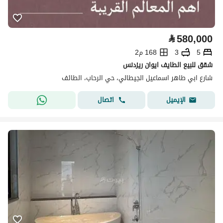
⃁
580,000
5
3
168 م2
شقق للبيع الطايف ايوان ريزدنس
شارع ابي طاهر اسماعيل الجيطالي، حي الرحاب، الطائف
اتصال
الإيميل