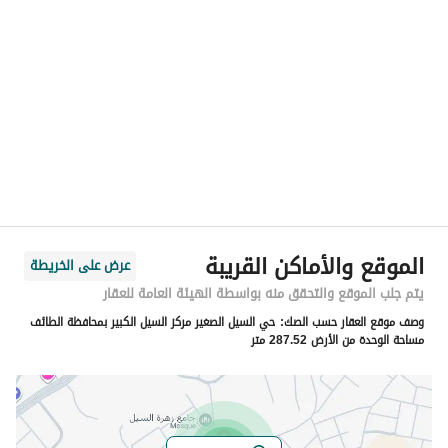
الموقع
المنطقة
منطقة مكة المكرمة
المدينة
الطائف
الحي
حي الرحبة
اسم الشارع
الرحبة 83
الرمز البريدي
26313
الموقع والأماكن القريبة
عرض على الخريطة
رقم المبنى
3278
يتم جلب الموقع والتحقق منه بواسطة الهيئة العامة للعقار
وصف موقع العقار حسب الصك:
حي السيل الصغير مركز السيل الكبير بمحافظة الطائف
الرقم الاضافي
8507
مساحة الوحدة من الأرض 287.52 متر
خط العرض
21.514630439879806
خط الطول
40.518101516907386