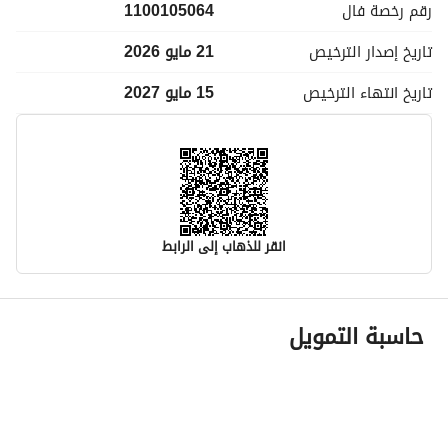
رقم رخصة
فال
1100105064
تاريخ إصدار
الترخيص
21 مايو 2026
تاريخ انتهاء
الترخيص
15 مايو 2027
انقر للذهاب إلى الرابط
معلومات مسؤول الإعلان
حاسبة التمويل
اسم المسؤول
محمد ضيف الله سحيلي الذيابي
رقم المسؤول
0555747449