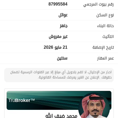
رقم بيوت المرجعي
87995584
مناسبة للسكن والاستقرار
نوع السكن
عوائل
حالة البناء
جاهز
التأثيث
غير مفروش
تاريخ الإضافة
21 مايو 2026
عمر العقار
سنتين
احذر من الإحتيال، لا تقم بتحويل أي مبلغ إلا عبر القنوات الرسمية لضمان
حقوقك .الإعلان عن الغير يعرضك للمساءلة القانونية.
Tru
Broker
™
محمد ضيف الله