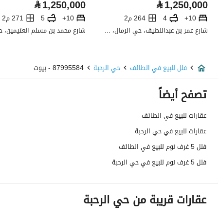
⃁
1,250,000
⃁
1,250,000
تفاصيل اضافية
10+
4
264 م2
10+
5
271 م2
شارع عمر بن عبداللطيف، حي الرمال، شرق الرياض، الرياض
عمر العقار
سنتين
عرض الشارع
15
فلل للبيع في الطائف
حي الرحبة
87995584 - بيوت
رقم المخطط
2921
تصفح أيضاً
رقم صك الملكية
494226000222
عقارات للبيع في الطائف
عقارات للبيع في حي الرحبة
واجهة العقار
جنوبية شرقية
فلل 5 غرف نوم للبيع في الطائف
حدود واطوال العقار
-
فلل 5 غرف نوم للبيع في حي الرحبة
الضمانات والمدة
-
عقارات قريبة من حي الرحبة
قنوات الاعلان
منصة مرخصة ،لوحة اعلانية ،منصات التواصل