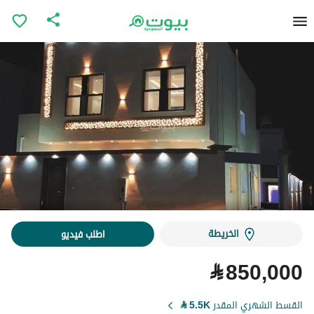
الخريطة
اطلب فيديو
⃁
850,000
القسط الشهري المقدر
5.5K
⃁