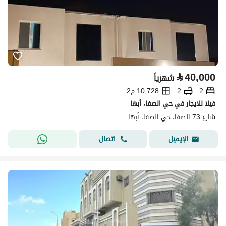
⃁
40,000
شهرياً
2
2
10,728 م2
فيلا للايجار في حي الصفا، أبها
شارع 73 الصفا، حي الصفا، أبها
اتصال
الإيميل