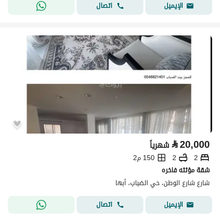
اتصال
الإيميل
⃁
20,000
شهرياً
2
2
150 م2
شقة مؤثثه فاخره
شارع شارع الوطن، حي الضباب، أبها
اتصال
الإيميل