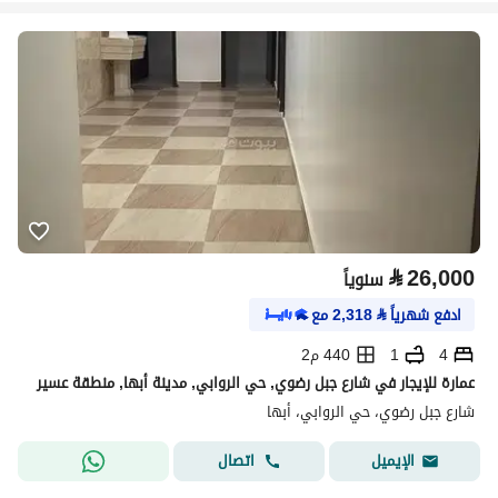
⃁
26,000
سنوياً
ادفع شهرياً
⃁
2,318
مع
4
1
440 م2
عمارة للإيجار في شارع جبل رضوي, حي الروابي, مدينة أبها, منطقة عسير
شارع جبل رضوي، حي الروابي، أبها
اتصال
الإيميل