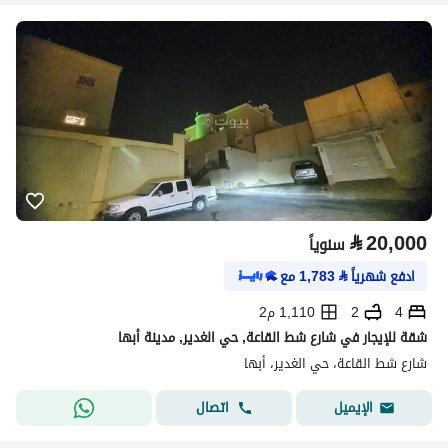
⃁
20,000
سنوياً
ادفع شهرياً
⃁
1,783
مع
4
2
1,110 م2
شقة للإيجار في شارع شط القاعة, حي الغدير, مدينة أبها
شارع شط القاعة، حي الغدير، أبها
اتصال
الإيميل