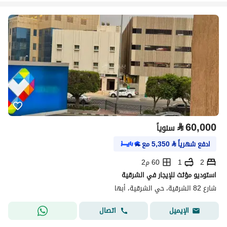
⃁
60,000
سنوياً
ادفع شهرياً
⃁
5,350
مع
2
1
60 م2
استوديو مؤثث للإيجار في الشرقية
شارع 82 الشرقية، حي الشرقية، أبها
اتصال
الإيميل