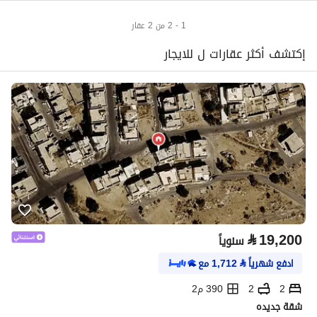
1 - 2 من 2 عقار
إكتشف أكثر عقارات ل للايجار
⃁
19,200
سنوياً
ادفع شهرياً
⃁
1,712
مع
2
2
390 م2
شقة جديده