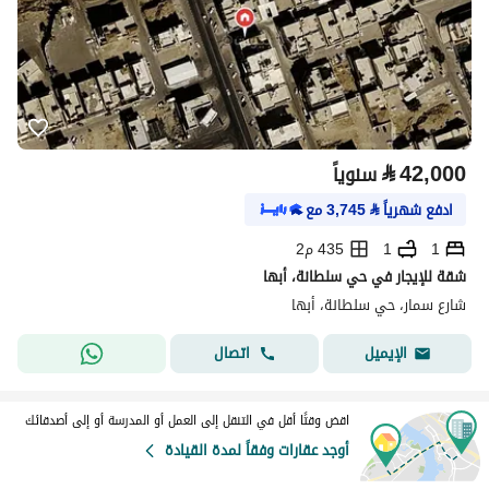
⃁
42,000
سنوياً
ادفع شهرياً
⃁
3,745
مع
1
1
435 م2
شقة للإيجار في حي سلطانة، أبها
شارع سمار، حي سلطانة، أبها
اتصال
الإيميل
اقض وقتًا أقل في التنقل إلى العمل أو المدرسة أو إلى أصدقائك
أوجد عقارات وفقاً لمدة القيادة