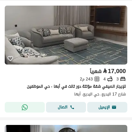
⃁
17,000
شهرياً
3
4
243 م2
للإيجار الصيفي شقة مؤثثة دور ثالث في أبها - حي الموظفين
شارع 17 البديع، حي البديع، أبها
اتصال
الإيميل