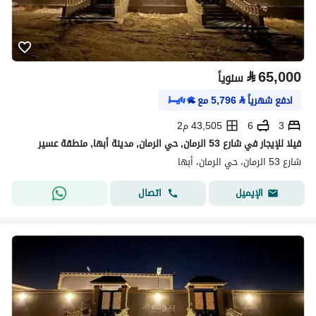
⃁
65,000
سنوياً
ادفع شهرياً
⃁
5,796
مع
3
6
43,505 م2
فيلا للإيجار في شارع 53 الرمان, حي الرمان, مدينة أبها, منطقة عسير
شارع 53 الرمان، حي الرمان، أبها
اتصال
الإيميل