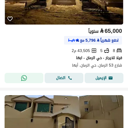
⃁
65,000
سنوياً
ادفع شهرياً
⃁
5,796
مع
8
5
43,505 م2
فيلا للايجار - حي الرمان - ابها
شارع 53 الرمان، حي الرمان، أبها
اتصال
الإيميل