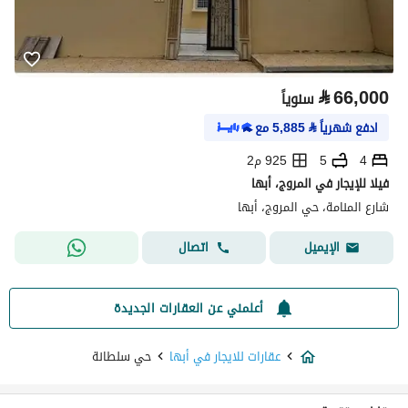
⃁
66,000
سنوياً
ادفع شهرياً
⃁
5,885
مع
4
5
925 م2
فيلا للإيجار في المروج، أبها
شارع المنامة، حي المروج، أبها
اتصال
الإيميل
أعلمني عن العقارات الجديدة
عقارات للايجار في أبها
حي سلطانة