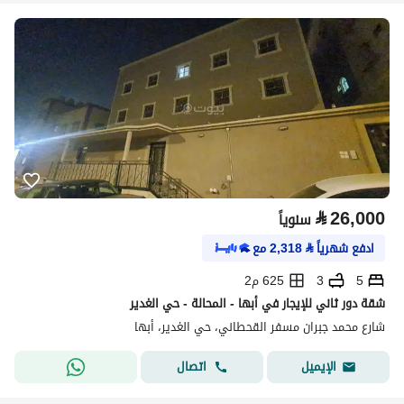
⃁
26,000
سنوياً
ادفع شهرياً
⃁
2,318
مع
5
3
625 م2
شقة دور ثاني للإيجار في أبها - المحالة - حي الغدير
شارع محمد جبران مسفر القحطاني، حي الغدير، أبها
اتصال
الإيميل