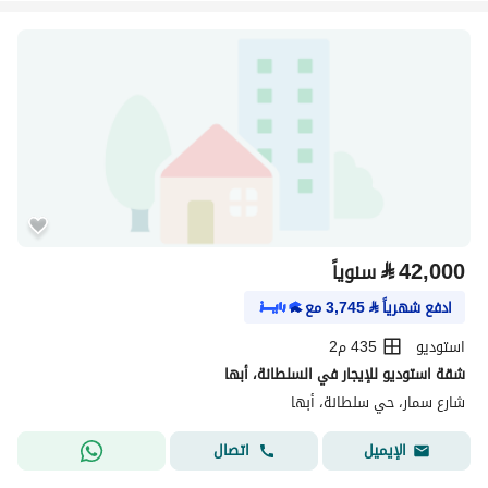
⃁
42,000
سنوياً
ادفع شهرياً
⃁
3,745
مع
استوديو
435 م2
شقة استوديو للإيجار في السلطانة، أبها
شارع سمار، حي سلطانة، أبها
اتصال
الإيميل