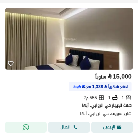
⃁
15,000
سنوياً
ادفع شهرياً
⃁
1,338
مع
1
1
555 م2
شقة للإيجار في الروابي، أبها
شارع سويف، حي الروابي، أبها
اتصال
الإيميل