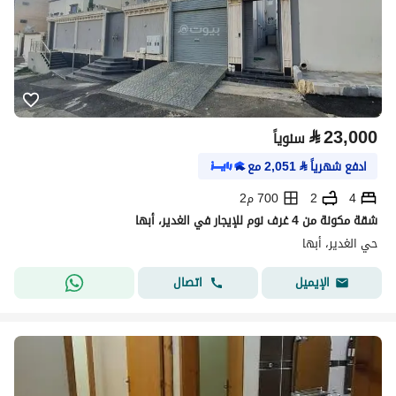
⃁
23,000
سنوياً
ادفع شهرياً
⃁
2,051
مع
4
2
700 م2
شقة مكونة من 4 غرف نوم للإيجار في الغدير، أبها
حي الغدير، أبها
اتصال
الإيميل