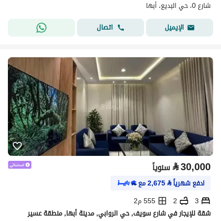
شارع 0، حي البديع، أبها
اتصال
الإيميل
⃁
30,000
سنوياً
ادفع شهرياً
⃁
2,675
مع
3
2
555 م2
شقة للإيجار في شارع سويف, حي الروابي, مدينة أبها, منطقة عسير