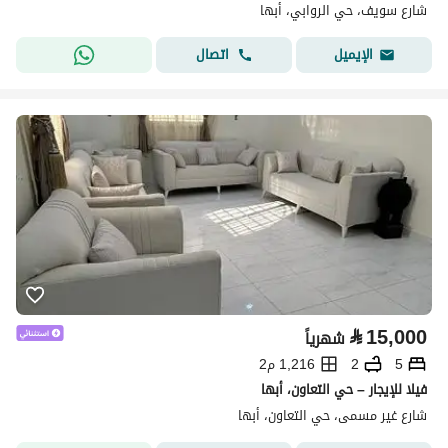
شارع سويف، حي الروابي، أبها
اتصال
الإيميل
⃁
15,000
شهرياً
5
2
1,216 م2
فيلا للإيجار – حي التعاون، أبها
شارع غير مسمى، حي التعاون، أبها