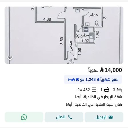
⃁
14,000
سنوياً
ادفع شهرياً
⃁
1,248
مع
3
1
432 م2
شقة للإيجار في الخالدية، أبها
شارع سبت العلايا، حي الخالدية، أبها
اتصال
الإيميل