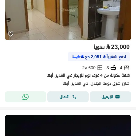
⃁
23,000
سنوياً
ادفع شهرياً
⃁
2,051
مع
4
3
600 م2
شقة مكونة من 4 غرف نوم للإيجار في الغدير، أبها
شارع شرق دومه الجندل، حي الغدير، أبها
اتصال
الإيميل