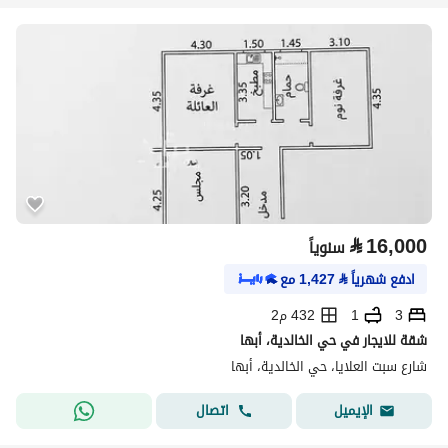
⃁
16,000
سنوياً
ادفع شهرياً
⃁
1,427
مع
3
1
432 م2
شقة للايجار في حي الخالدية، أبها
شارع سبت العلايا، حي الخالدية، أبها
اتصال
الإيميل