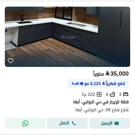
⃁
35,000
سنوياً
ادفع شهرياً
⃁
3,121
مع
3
4
222 م2
شقة للإيجار في حي الروابي، أبها
شارع شارع 58، حي الروابي، أبها
اتصال
الإيميل