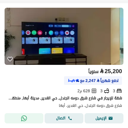
⃁
25,200
سنوياً
ادفع شهرياً
⃁
2,247
مع
3
3
628 م2
شقة للإيجار في شارع شرق دومه الجندل, حي الغدير, مدينة أبها, منطقة عسير
شارع شرق دومه الجندل، حي الغدير، أبها
اتصال
الإيميل