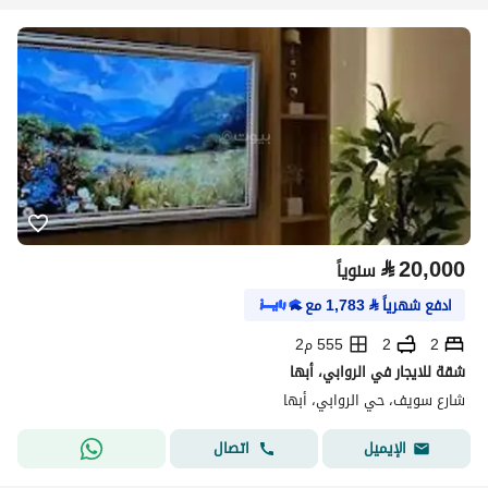
⃁
20,000
سنوياً
ادفع شهرياً
⃁
1,783
مع
2
2
555 م2
شقة للايجار في الروابي، أبها
شارع سويف، حي الروابي، أبها
اتصال
الإيميل