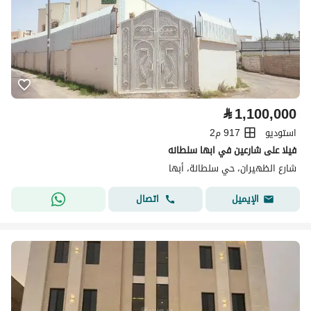
⃁
1,100,000
استوديو
917 م2
فيلا على شارعين في ابها سلطانه
شارع الظهيران، حي سلطانة، أبها
اتصال
الإيميل