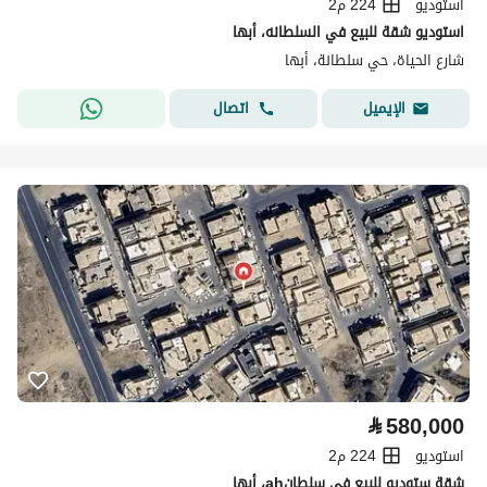
استوديو
224 م2
استوديو شقة للبيع في السلطانه، أبها
شارع الحياة، حي سلطانة، أبها
اتصال
الإيميل
⃁
580,000
استوديو
224 م2
شقة ستوديو للبيع في سلطانah، أبها