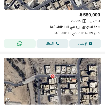
⃁
580,000
استوديو
225 م2
شقة استوديو للبيع في السلطانة، أبها
شارع 39 سلطانة، حي سلطانة، أبها
اتصال
الإيميل