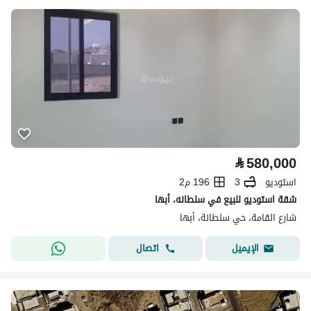
⃁
580,000
استوديو
3
196 م2
شقة استوديو للبيع في سلطانه، أبها
شارع القامة، حي سلطانة، أبها
اتصال
الإيميل