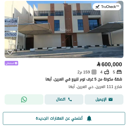
في:29 يوليو 2026
⃁
600,000
5
4
159 م2
شقة مكونة من 5 غرف نوم للبيع في العرين، أبها
شارع 111 العرين، حي العرين، أبها
اتصال
الإيميل
أعلمني عن العقارات الجديدة