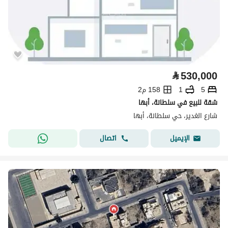
⃁
530,000
5
1
158 م2
شقة للبيع في سلطانة، أبها
شارع الغدير، حي سلطانة، أبها
اتصال
الإيميل