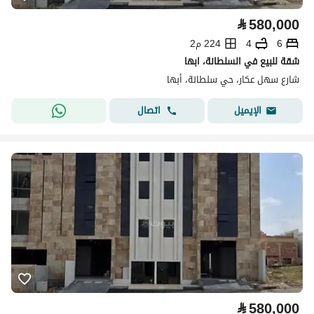
⃁
580,000
6
4
224 م2
شقة للبيع في السلطانة، ابها
شارع سهل عكار، حي سلطانة، أبها
اتصال
الإيميل
⃁
580,000