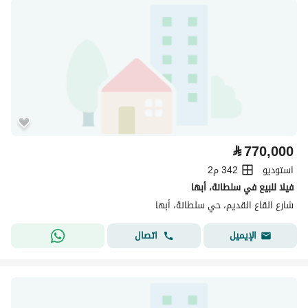
⃁
770,000
استوديو
342 م2
فيلا للبيع في سلطانة، أبها
شارع القاع القديم، حي سلطانة، أبها
اتصال
الإيميل