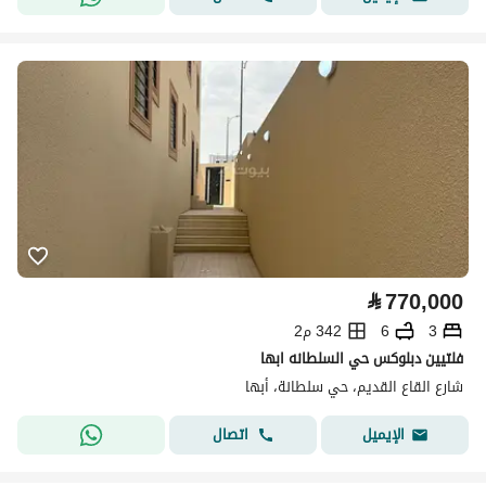
⃁
770,000
3
6
342 م2
فلتيين دبلوكس حي السلطانه ابها
شارع القاع القديم، حي سلطانة، أبها
اتصال
الإيميل