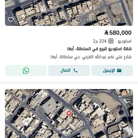
⃁
580,000
استوديو
224 م2
شقة استوديو للبيع في السلطنة، أبها
شارع علي عامر عبدالله القرني، حي سلطانة، أبها
اتصال
الإيميل