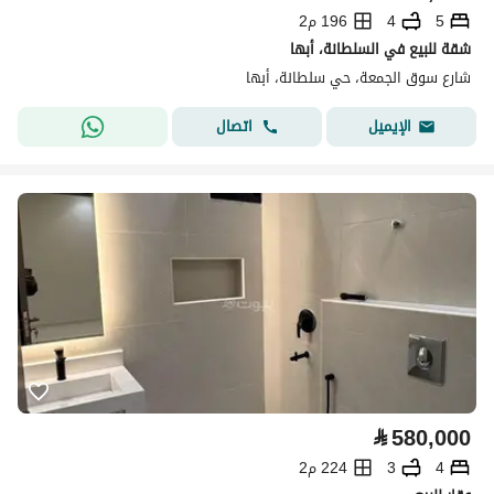
5
4
196 م2
شقة للبيع في السلطانة، أبها
شارع سوق الجمعة، حي سلطانة، أبها
اتصال
الإيميل
⃁
580,000
4
3
224 م2