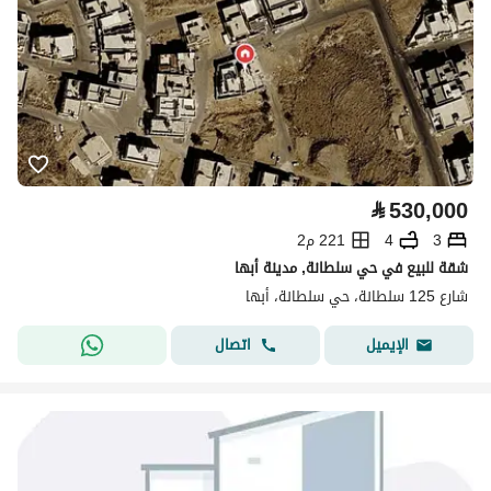
⃁
530,000
3
4
221 م2
شقة للبيع في حي سلطانة, مدينة أبها
شارع 125 سلطانة، حي سلطانة، أبها
اتصال
الإيميل