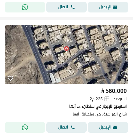
اتصال
الإيميل
⃁
560,000
استوديو
225 م2
استوديو للإيجار في سلطانah، أبها
شارع القراشية، حي سلطانة، أبها
اتصال
الإيميل