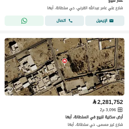
عقار للبيع
شارع علي عامر عبدالله القرني، حي سلطانة، أبها
اتصال
الإيميل
⃁
2,281,752
3,096 م2
أرض سكنية للبيع في السلطانة، أبها
شارع غير مسمى، حي سلطانة، أبها