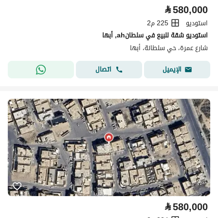
⃁
580,000
استوديو
225 م2
استوديو شقة للبيع في سلطانah, أبها
شارع عمرة، حي سلطانة، أبها
اتصال
الإيميل
⃁
580,000