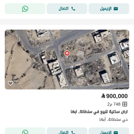
اتصال
الإيميل
⃁
900,000
748 م2
ارض سكنية للبيع في سلطانة, ابها
حي سلطانة، أبها
اتصال
الإيميل