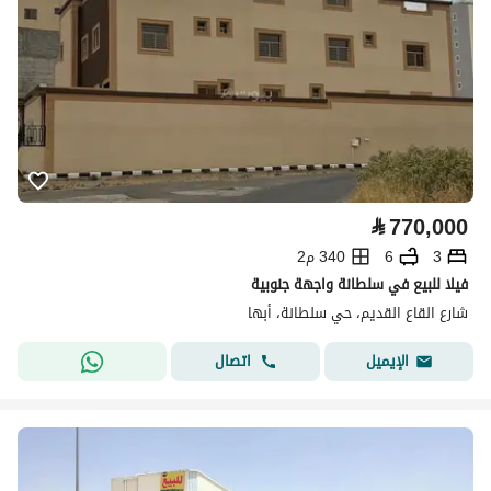
⃁
770,000
3
6
340 م2
فيلا للبيع في سلطانة واجهة جنوبية
شارع القاع القديم، حي سلطانة، أبها
اتصال
الإيميل