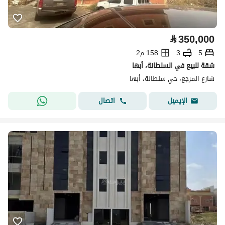
⃁
350,000
5
3
158 م2
شقة للبيع في السلطانة، أبها
شارع المرجع، حي سلطانة، أبها
اتصال
الإيميل