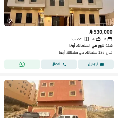
⃁
530,000
3
4
221 م2
شقة للبيع في السلطانة، أبها
شارع 125 سلطانة، حي سلطانة، أبها
اتصال
الإيميل