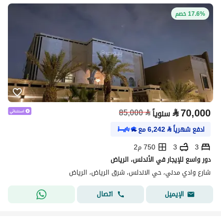
17.6% خصم
⃁
70,000
85,000
⃁
سنوياً
ادفع شهرياً
⃁
6,242
مع
3
3
750 م2
دور واسع للإيجار في الأندلس، الرياض
شارع وادي مدني، حي الاندلس، شرق الرياض، الرياض
اتصال
الإيميل