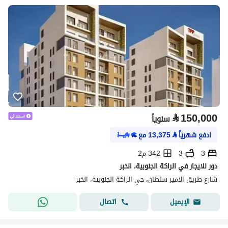
⃁
150,000
سنوياً
ادفع شهرياً
⃁
13,375
مع
3
3
342 م2
دور للايجار في الراكة الجنوبية، الخبر
شارع طريق الامير سلطان، حي الراكة الجنوبية، الخبر
اتصال
الإيميل