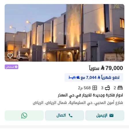
⃁
79,000
سنوياً
ادفع شهرياً
⃁
7,044
مع
2
3
568 م2
ادوار فاخرة وجديدة للايجار في حي المعذر
شارع أمين المحبي، حي السليمانية، شمال الرياض، الرياض
اتصال
الإيميل