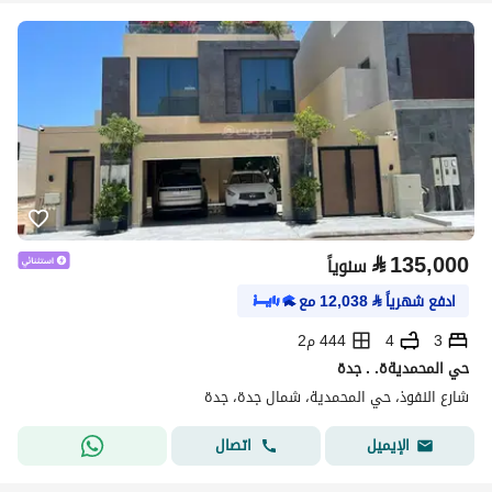
⃁
135,000
سنوياً
ادفع شهرياً
⃁
12,038
مع
3
4
444 م2
حي المحمديةة. . جدة
شارع النفوذ، حي المحمدية، شمال جدة، جدة
اتصال
الإيميل