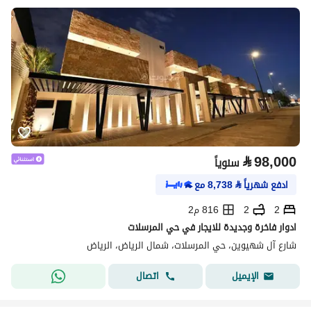
⃁
98,000
سنوياً
ادفع شهرياً
⃁
8,738
مع
2
2
816 م2
ادوار فاخرة وجديدة للايجار في حي المرسلات
شارع آل شهيوين، حي المرسلات، شمال الرياض، الرياض
اتصال
الإيميل