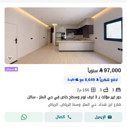
⃁
97,000
سنوياً
ادفع شهرياً
⃁
8,649
مع
3
3
156 م2
دور غير مؤثث بـ 3 غرف نوم وسطح خاص في حي الملز - ساتل
شارع ابن شداد، حي الملز، وسط الرياض، الرياض
اتصال
الإيميل