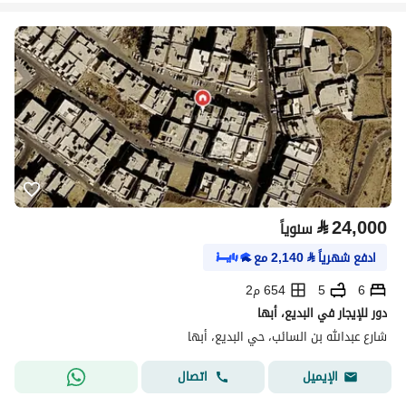
⃁
24,000
سنوياً
ادفع شهرياً
⃁
2,140
مع
6
5
654 م2
دور للإيجار في البديع، أبها
شارع عبدالله بن السائب، حي البديع، أبها
اتصال
الإيميل