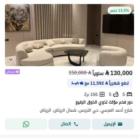
13.3% خصم
⃁
130,000
150,000
⃁
سنوياً
ادفع شهرياً
⃁
11,592
مع
5
5
166 م2
دور فخم مؤثث لذوي الذوق الرفيع
شارع أحمد العجمي، حي النرجس، شمال الرياض، الرياض
اتصال
الإيميل