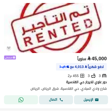
⃁
45,000
سنوياً
ادفع شهرياً
⃁
4,013
مع
3
3
455 م2
دور علوي للايجار حي القادسية
شارع وادي المبادي، حي القادسية، شرق الرياض، الرياض
اتصال
الإيميل