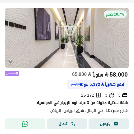
10.7% خصم
⃁
58,000
65,000
⃁
سنوياً
ادفع شهرياً
⃁
5,172
مع
3
3
172 م2
شقة سكنية مكونة من 3 غرف نوم للإيجار في المونسية
شارع ممر107، حي الرمال، شرق الرياض، الرياض
اتصال
الإيميل