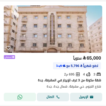
⃁
65,000
سنوياً
ادفع شهرياً
⃁
5,796
مع
3
4
695 م2
شقة مكونة من 3 غرف للإيجار في المشرفة، جدة
شارع النجوم، حي مشرفة، شمال جدة، جدة
اتصال
الإيميل