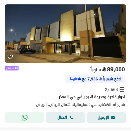
⃁
89,000
سنوياً
ادفع شهرياً
⃁
7,936
مع
568 م2
ادوار فاخرة وجديدة للايجار في حي المعذر
شارع أم الهضاب، حي السليمانية، شمال الرياض، الرياض
اتصال
الإيميل