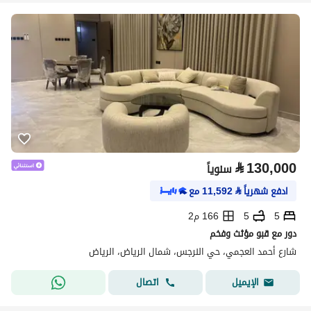
⃁
130,000
سنوياً
ادفع شهرياً
⃁
11,592
مع
5
5
166 م2
دور مع قبو مؤثث وفخم
شارع أحمد العجمي، حي النرجس، شمال الرياض، الرياض
اتصال
الإيميل