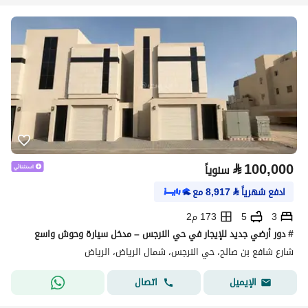
⃁
100,000
سنوياً
ادفع شهرياً
⃁
8,917
مع
3
5
173 م2
# دور أرضي جديد للإيجار في حي النرجس – مدخل سيارة وحوش واسع
شارع شافع بن صالح، حي النرجس، شمال الرياض، الرياض
اتصال
الإيميل