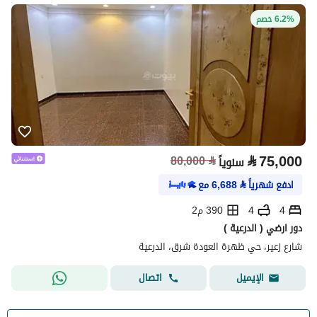
6.2% خصم
⃁
75,000
80,000
⃁
سنوياً
ادفع شهرياً
⃁
6,688
مع
4
4
390 م2
دور ارضي ( الدرعية )
شارع زعير، حي ظهرة العودة شرق، الدرعية
اتصال
الإيميل