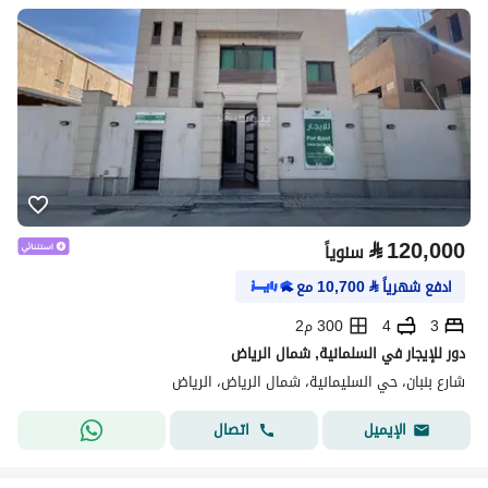
⃁
120,000
سنوياً
ادفع شهرياً
⃁
10,700
مع
3
4
300 م2
دور للإيجار في السلمانية, شمال الرياض
شارع بنبان، حي السليمانية، شمال الرياض، الرياض
اتصال
الإيميل