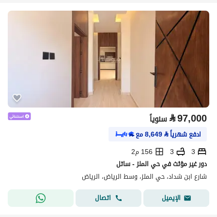
⃁
97,000
سنوياً
ادفع شهرياً
⃁
8,649
مع
3
3
156 م2
دور غير مؤثث في حي الملز - ساتل
شارع ابن شداد، حي الملز، وسط الرياض، الرياض
اتصال
الإيميل