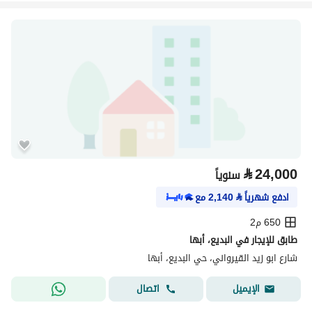
⃁
24,000
سنوياً
ادفع شهرياً
⃁
2,140
مع
650 م2
طابق للإيجار في البديع، أبها
شارع ابو زيد القيرواني، حي البديع، أبها
اتصال
الإيميل