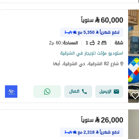
⃁
60,000
سنوياً
ادفع شهرياً
⃁
5,350
مع
شقة
2
1
60 م2
المساحة
:
استوديو مؤثث للإيجار في الشرقية
شارع 82 الشرقية، حي الشرقية، أبها
الإيميل
اتصال
⃁
26,000
سنوياً
ادفع شهرياً
⃁
2,318
مع