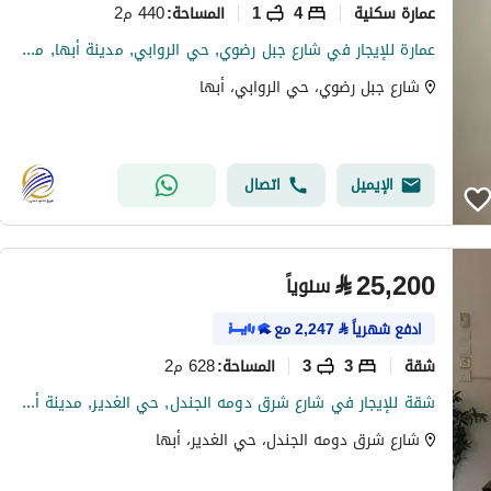
عمارة سكنية
4
1
440 م2
المساحة
:
عمارة للإيجار في شارع جبل رضوي, حي الروابي, مدينة أبها, منطقة عسير
شارع جبل رضوي، حي الروابي، أبها
الإيميل
اتصال
⃁
25,200
سنوياً
ادفع شهرياً
⃁
2,247
مع
شقة
3
3
628 م2
المساحة
:
شقة للإيجار في شارع شرق دومه الجندل, حي الغدير, مدينة أبها, منطقة عسير
شارع شرق دومه الجندل، حي الغدير، أبها