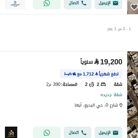
الإيميل
اتصال
1 - 2 من 2 عقار
⃁
19,200
سنوياً
ادفع شهرياً
⃁
1,712
مع
شقة
2
2
390 م2
المساحة
:
شقة جديده
شارع 0، حي البديع، أبها
الإيميل
اتصال