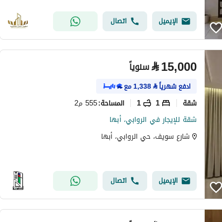
الإيميل
اتصال
⃁
15,000
سنوياً
ادفع شهرياً
⃁
1,338
مع
شقة
1
1
555 م2
المساحة
:
شقة للإيجار في الروابي، أبها
شارع سويف، حي الروابي، أبها
الإيميل
اتصال