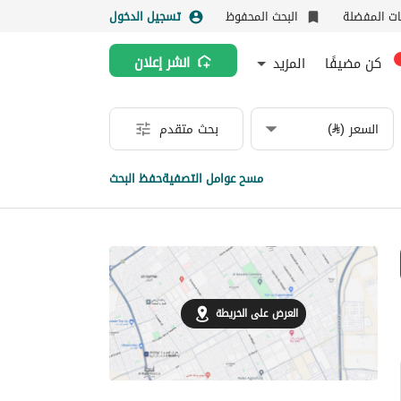
نات المفضلة
البحث المحفوظ
تسجيل الدخول
كن مضيفًا
المزيد
انشر إعلان
السعر (⃁)
بحث متقدم
مسح عوامل التصفية
حفظ البحث
العرض على الخريطة