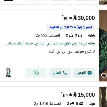
⃁
30,000
سنوياً
ادفع شهرياً
⃁
2,675
مع
شقة
3
2
555 م2
المساحة
:
شقة للإيجار في شارع سويف, حي الروابي, مدينة أبها, منطقة عسير
شارع سويف، حي الروابي، أبها
الإيميل
اتصال
⃁
15,000
شهرياً
فیلا
5
2
1,216 م2
المساحة
: