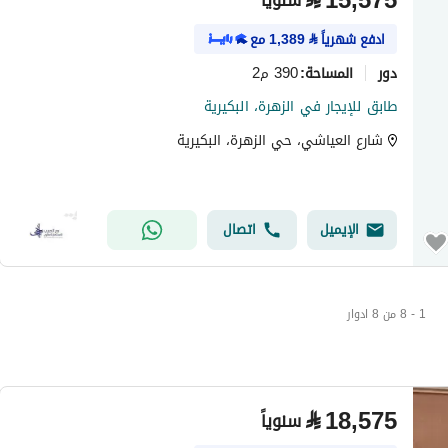
⃁
15,575
سنوياً
ادفع شهرياً
⃁
1,389
مع
دور
390 م2
المساحة
:
طابق للإيجار في الزهرة، البكيرية
شارع العياشي، حي الزهرة، البكيرية
الإيميل
اتصال
1 - 8 من 8 ادوار
⃁
18,575
سنوياً