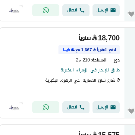
الإيميل
اتصال
⃁
18,700
سنوياً
ادفع شهرياً
⃁
1,667
مع
دور
210 م2
المساحة
:
طابق للإيجار في الزهراء، البكيرية
شارع شارع العماريه، حي الزهرة، البكيرية
الإيميل
اتصال