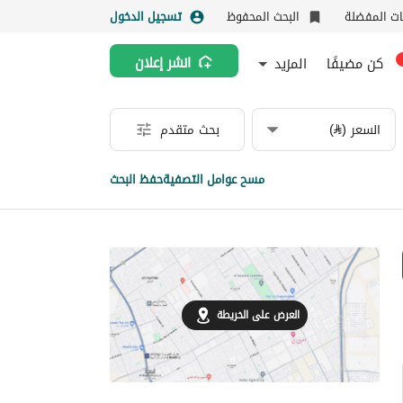
نات المفضلة
البحث المحفوظ
تسجيل الدخول
كن مضيفًا
المزيد
انشر إعلان
السعر (⃁)
بحث متقدم
مسح عوامل التصفية
حفظ البحث
العرض على الخريطة