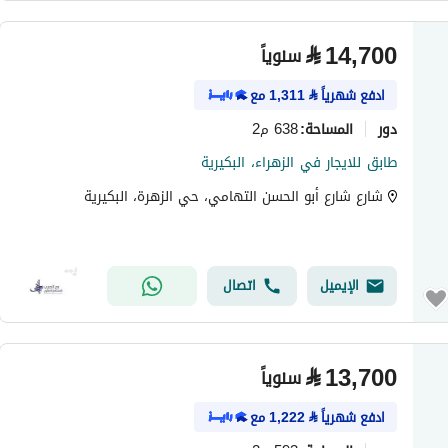
⃁
14,700
سنوياً
ادفع شهرياً
⃁
1,311
مع
دور
638 م2
المساحة
:
طابق للايجار في الزهراء، البكيرية
شارع شارع أبو الحسن التهامي، حي الزهرة، البكيرية
الإيميل
اتصال
⃁
13,700
سنوياً
ادفع شهرياً
⃁
1,222
مع