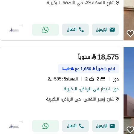
شارع النهضة 39، حي النهضة، البكيرية
الإيميل
اتصال
⃁
18,575
سنوياً
ادفع شهرياً
⃁
1,656
مع
دور
2
2
595 م2
المساحة
:
دور للايجار في الرياض، البكيرية
شارع زهير الثقفي، حي الرياض، البكيرية
الإيميل
اتصال