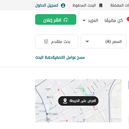
نات المفضلة
البحث المحفوظ
تسجيل الدخول
كن مضيفًا
المزيد
انشر إعلان
السعر (⃁)
بحث متقدم
مسح عوامل التصفية
حفظ البحث
العرض على الخريطة