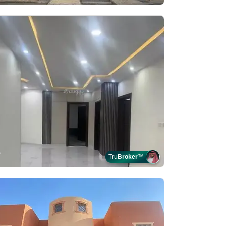
Tru
Broker
™