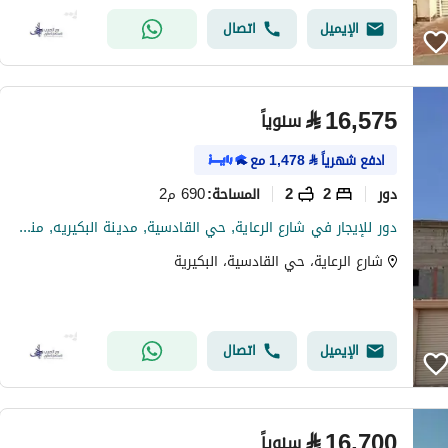
الإيميل
اتصال
⃁
16,575
سنوياً
ادفع شهرياً
⃁
1,478
مع
دور
2
2
690 م2
المساحة
:
دور للإيجار في شارع الرعاية, حي القادسية, مدينة البكيريه, منطقة القصيم
شارع الرعاية، حي القادسية، البكيرية
الإيميل
اتصال
⃁
16,700
سنوياً