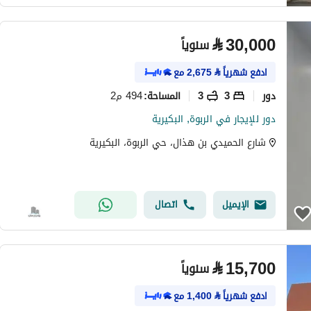
⃁
30,000
سنوياً
ادفع شهرياً
⃁
2,675
مع
دور
3
3
494 م2
المساحة
:
دور للإيجار في الربوة, البكيرية
شارع الحميدي بن هذال، حي الربوة، البكيرية
الإيميل
اتصال
⃁
15,700
سنوياً
ادفع شهرياً
⃁
1,400
مع