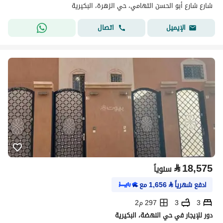
شارع شارع أبو الحسن التهامي، حي الزهرة، البكيرية
اتصال
الإيميل
⃁
18,575
سنوياً
ادفع شهرياً
⃁
1,656
مع
3
3
297 م2
دور للإيجار في حي النهضة، البكيرية