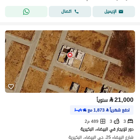
اتصال
الإيميل
⃁
21,000
سنوياً
ادفع شهرياً
⃁
1,873
مع
3
3
489 م2
دور للإيجار في البيضاء، البكيرية
شارع البيضاء 25، حي البيضاء، البكيرية