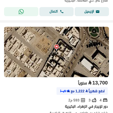
شارع عام، حي النهضة، البكيرية
اتصال
الإيميل
⃁
13,700
سنوياً
ادفع شهرياً
⃁
1,222
مع
4
3
593 م2
دور للإيجار في الزهراء، البكيرية