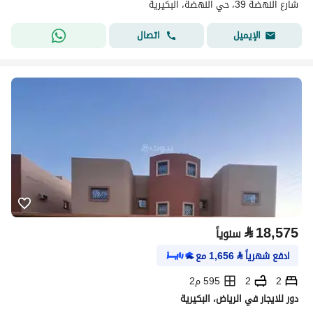
شارع النهضة 39، حي النهضة، البكيرية
اتصال
الإيميل
⃁
18,575
سنوياً
ادفع شهرياً
⃁
1,656
مع
2
2
595 م2
دور للايجار في الرياض، البكيرية