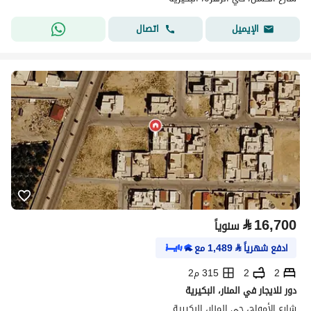
اتصال
الإيميل
⃁
16,700
سنوياً
ادفع شهرياً
⃁
1,489
مع
2
2
315 م2
دور للايجار في المنار، البكيرية
شارع الأمواج، حي المنار، البكيرية