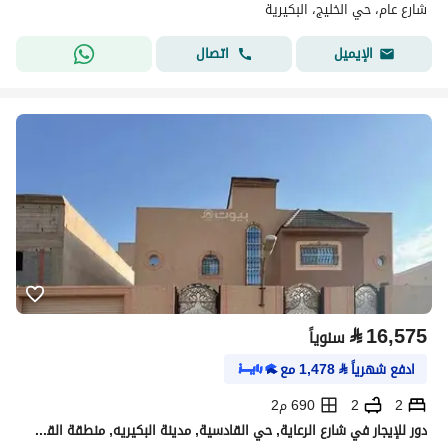
شارع عام، حي الخليج، البكيرية
اتصال
الإيميل
⃁
16,575
سنوياً
ادفع شهرياً
⃁
1,478
مع
2
2
690 م2
دور للإيجار في شارع الرعاية, حي القادسية, مدينة البكيريه, منطقة القصيم