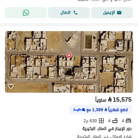
اتصال
الإيميل
⃁
15,575
سنوياً
ادفع شهرياً
⃁
1,389
مع
4
4
630 م2
دور للإيجار في المنار، البكيرية
شارع الامثال، حي المنار، البكيرية