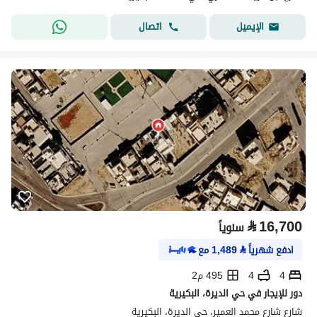
اتصال
الإيميل
⃁
16,700
سنوياً
ادفع شهرياً
⃁
1,489
مع
4
4
495 م2
دور للإيجار في حي الديرة، البكيرية
شارع شارع محمد العمير، حي الديرة، البكيرية