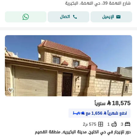
شارع النهضة 39، حي النهضة، البكيرية
اتصال
الإيميل
⃁
18,575
سنوياً
ادفع شهرياً
⃁
1,656
مع
3
1
575 م2
دور للإيجار في حي الخليج, مدينة البكيريه, منطقة القصيم