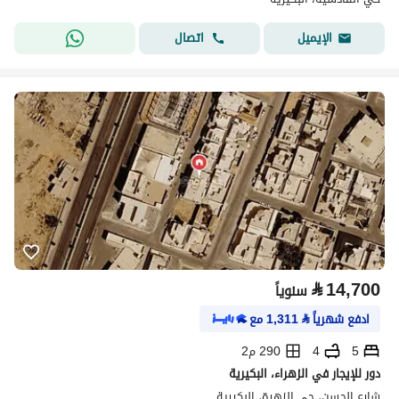
اتصال
الإيميل
⃁
14,700
سنوياً
ادفع شهرياً
⃁
1,311
مع
5
4
290 م2
دور للإيجار في الزهراء، البكيرية
شارع الحسن، حي الزهرة، البكيرية