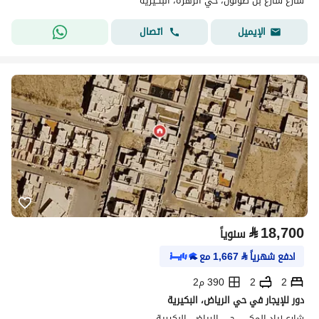
شارع شارع بن طولون، حي الزهرة، البكيرية
اتصال
الإيميل
⃁
18,700
سنوياً
ادفع شهرياً
⃁
1,667
مع
2
2
390 م2
دور للإيجار في حي الرياض، البكيرية
شارع زياد المكى، حي الرياض، البكيرية