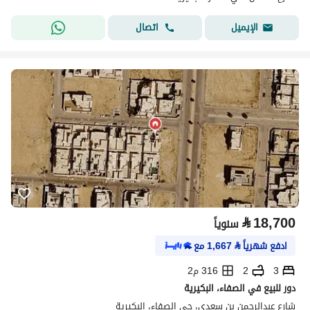
اتصال
الإيميل
⃁
18,700
سنوياً
ادفع شهرياً
⃁
1,667
مع
3
2
316 م2
دور للبيع في الصفاء، البكيرية
شارع عبدالرحمن بن سعدي، حي الصفاء، البكيرية