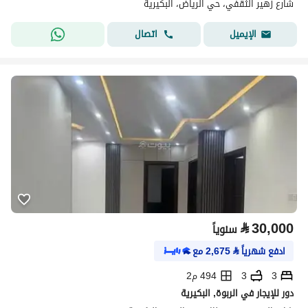
شارع زهير الثقفي، حي الرياض، البكيرية
اتصال
الإيميل
⃁
30,000
سنوياً
ادفع شهرياً
⃁
2,675
مع
3
3
494 م2
دور للإيجار في الربوة, البكيرية