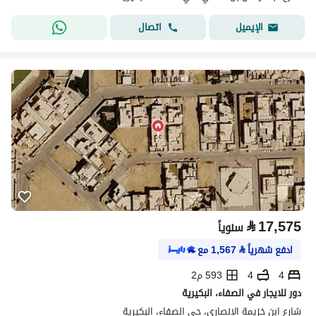
اتصال
الإيميل
⃁
17,575
سنوياً
ادفع شهرياً
⃁
1,567
مع
4
4
593 م2
دور للايجار في الصفاء، البكيرية
شارع ابن خزيمة الانصاري، حي الصفاء، البكيرية