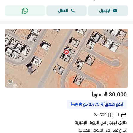
اتصال
الإيميل
⃁
30,000
سنوياً
ادفع شهرياً
⃁
2,675
مع
1
500 م2
طابق للإيجار في الربوة، البكيرية
شارع عام، حي الربوة، البكيرية