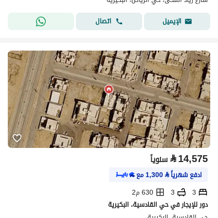
اتصال
الإيميل
⃁
14,575
سنوياً
ادفع شهرياً
⃁
1,300
مع
3
3
630 م2
دور للإيجار في حي القادسية، البكيرية
حي القادسية، البكيرية