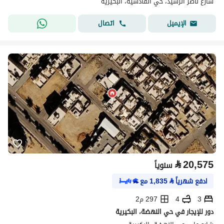
شارع ناصر الرشيد، حي القادسية، البكيرية
اتصال
الإيميل
⃁
20,575
سنوياً
ادفع شهرياً
⃁
1,835
مع
3
4
297 م2
دور للإيجار في حي النهضة، البكيرية