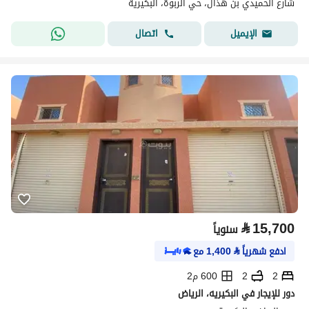
شارع الحميدي بن هذال، حي الربوة، البكيرية
اتصال
الإيميل
⃁
15,700
سنوياً
ادفع شهرياً
⃁
1,400
مع
2
2
600 م2
دور للإيجار في البكيريه، الرياض