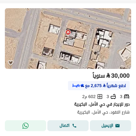
⃁
30,000
سنوياً
ادفع شهرياً
⃁
2,675
مع
3
3
602 م2
دور للإيجار في حي الأمل، البكيرية
شارع النفود، حي الأمل، البكيرية
اتصال
الإيميل