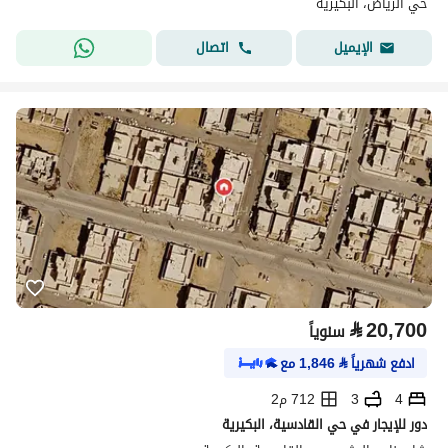
حي الرياض، البكيرية
اتصال
الإيميل
⃁
20,700
سنوياً
ادفع شهرياً
⃁
1,846
مع
4
3
712 م2
دور للإيجار في حي القادسية، البكيرية