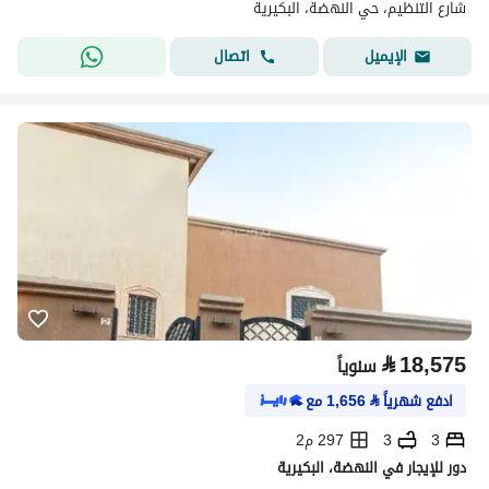
شارع التنظيم، حي النهضة، البكيرية
اتصال
الإيميل
⃁
18,575
سنوياً
ادفع شهرياً
⃁
1,656
مع
3
3
297 م2
دور للإيجار في النهضة، البكيرية