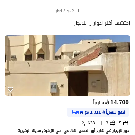
1 - 2 من 2 ادوار
إكتشف أكثر ادوار ل للايجار
⃁
14,700
سنوياً
ادفع شهرياً
⃁
1,311
مع
5
3
638 م2
دور للإيجار في شارع أبو الحسن التهامي, حي الزهرة, مدينة البكيرية