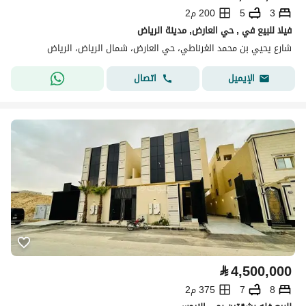
3
5
200 م2
فيلا للبيع في , حي العارض, مدينة الرياض
شارع يحيي بن محمد الغرناطي، حي العارض، شمال الرياض، الرياض
اتصال
الإيميل
⃁
4,500,000
8
7
375 م2