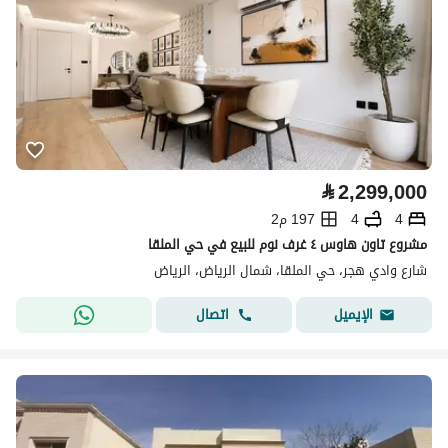
⃁
2,299,000
4
4
197 م2
مشروع تاون هاوس ٤ غرف نوم للبيع في حي الملقا
شارع وادي هجر، حي الملقا، شمال الرياض، الرياض
اتصال
الإيميل