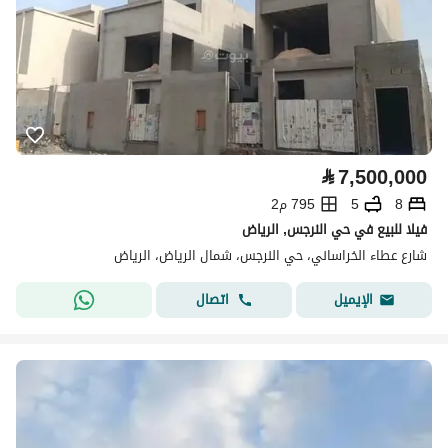
⃁
7,500,000
8
5
795 م2
فيلا للبيع في حي النرجس, الرياض
شارع عطاء الخراساني، حي النرجس، شمال الرياض، الرياض
اتصال
الإيميل