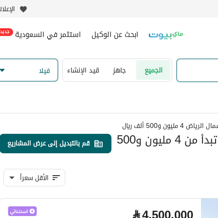
الإعلا
ابحث عن الوكيل
استثمر في السعودية
جديد
الجميع
جاهز
قيد الإنشاء
فیلا
ض 4 مليون و500 ألف ريال
فلل للبيع في شمال الرياض بأسعار تبدأ من 4 مليون و500
قم بالتبديل إلى عرض المشاريع
الأقل سعراً
⃁
4,500,000