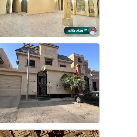
Tru
Broker
™