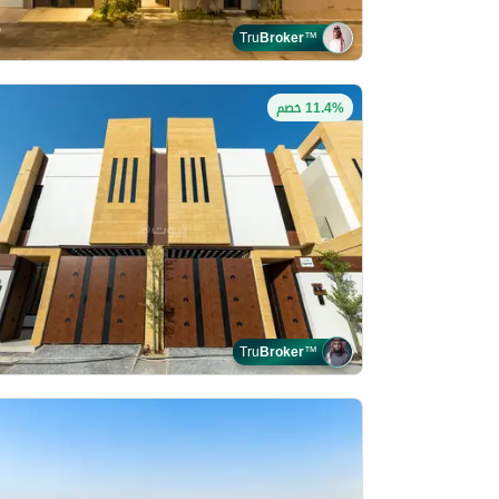
Tru
Broker
™
11.4% خصم
Tru
Broker
™