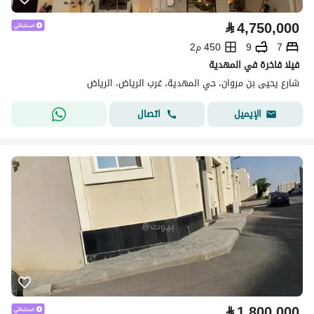
⃁
4,750,000
7
9
450 م2
فيلا فاخرة في المهدية
شارع يحيى بن مروان، حي المهدية، غرب الرياض، الرياض
اتصال
الإيميل
⃁
1,800,000