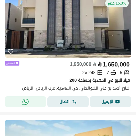
15.3% خصم
⃁
1,650,000
1,950,000
⃁
5
7
248 م2
فيلا للبيع في المهدية بمساحة 200
شارع أحمد بن علي الشوائطي، حي المهدية، غرب الرياض، الرياض
اتصال
الإيميل