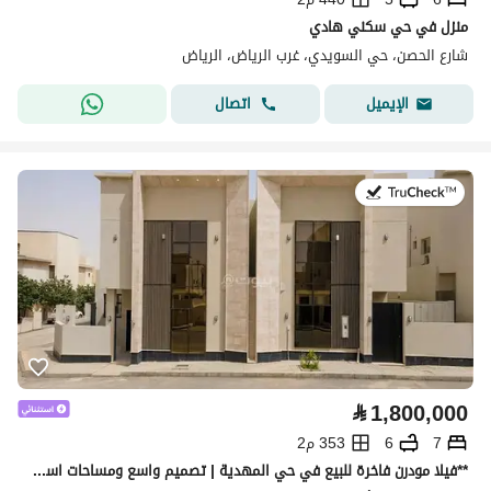
منزل في حي سكني هادي
شارع الحصن، حي السويدي، غرب الرياض، الرياض
اتصال
الإيميل
في:11 يوليو 2026
⃁
1,800,000
7
6
353 م2
**فيلا مودرن فاخرة للبيع في حي المهدية | تصميم واسع ومساحات استثنائية**