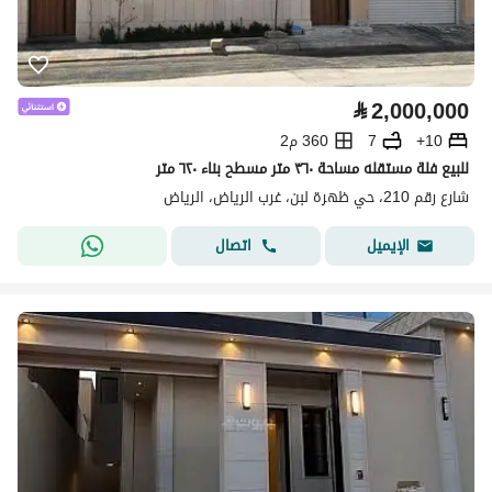
⃁
2,000,000
10+
7
360 م2
للبيع فلة مستقله مساحة ٣٦٠ متر مسطح بناء ٦٢٠ متر
شارع رقم 210، حي ظهرة لبن، غرب الرياض، الرياض
اتصال
الإيميل