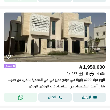
⃁
1,950,000
4
5
287 م2
للبيع فيلا 200م زاوية في موقع مميز في حي المهدية بالقرب من جميع الخدمات - شارع 20 شرقي و20 جنوبي
شارع آسية المقدسية، حي المهدية، غرب الرياض، الرياض
اتصال
الإيميل