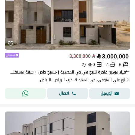
⃁
3,000,000
3,300,000
⃁
6
7
450 م2
**فيلا مودرن فاخرة للبيع في حي المهدية | مسبح خاص + شقة مستقلة **
شارع علي المنوفي، حي المهدية، غرب الرياض، الرياض
اتصال
الإيميل