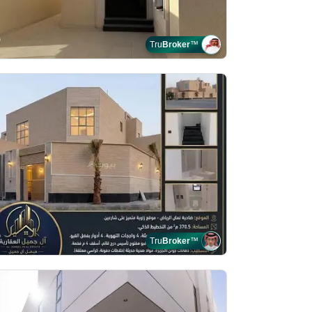
Tru
Broker
™
Tru
Broker
™