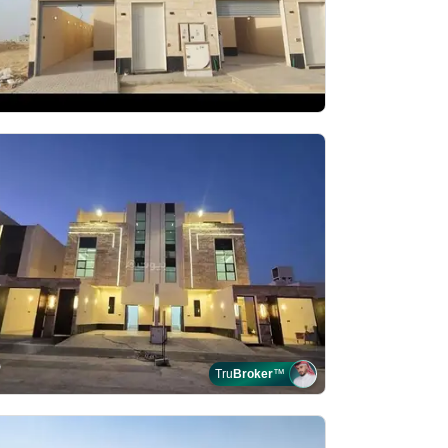
Tru
Broker
™