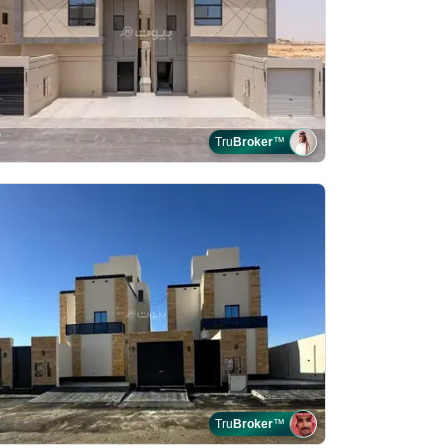
Tru
Broker
™
Tru
Broker
™