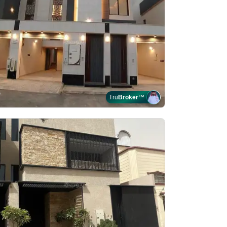
Tru
Broker
™