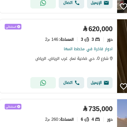
الإيميل
اتصال
⃁
620,000
دور
3
3
146 م2
المساحة
:
ادوار فاخرة في مخطط المها
شارع 0، حي ضاحية نمار، غرب الرياض، الرياض
الإيميل
اتصال
⃁
735,000
دور
4
6
260 م2
المساحة
: