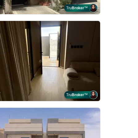
Tru
Broker
™
Tru
Broker
™