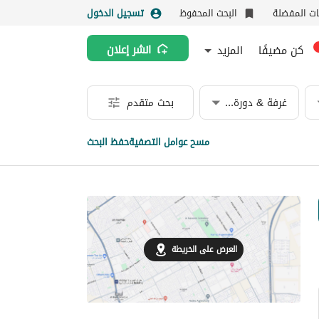
نات المفضلة
البحث المحفوظ
تسجيل الدخول
كن مضيفًا
المزيد
انشر إعلان
غرفة & دورة مياه
بحث متقدم
مسح عوامل التصفية
حفظ البحث
العرض على الخريطة