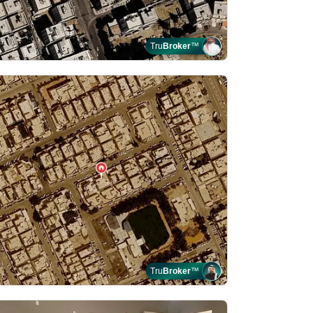
Tru
Broker
™
Tru
Broker
™