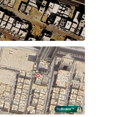
Tru
Broker
™