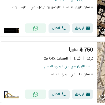
شارع طريق الامام عبدالرحمن بن فيصل، حي النظيم، تبوك
الإيميل
اتصال
⃁
750
سنوياً
غرفة
1
645 م2
المساحة
:
غرفة للإيجار في حي البديع، الدمام
شارع 12ا، حي البديع، الدمام
الإيميل
اتصال