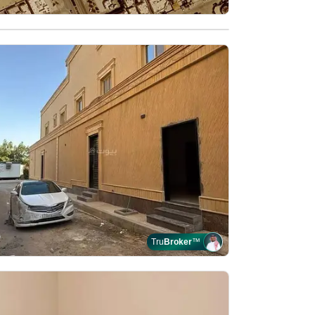
Tru
Broker
™