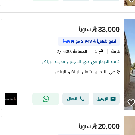
⃁
33,000
سنوياً
ادفع شهرياً
⃁
2,943
مع
غرفة
1
600 م2
المساحة
:
غرفة للإيجار في حي النرجس, مدينة الرياض
حي النرجس، شمال الرياض، الرياض
الإيميل
اتصال
⃁
20,000
سنوياً