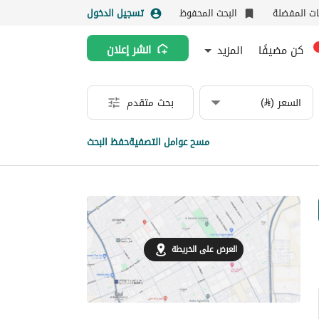
نات المفضلة
البحث المحفوظ
تسجيل الدخول
كن مضيفًا
المزيد
انشر إعلان
السعر (⃁)
بحث متقدم
مسح عوامل التصفية
حفظ البحث
العرض على الخريطة