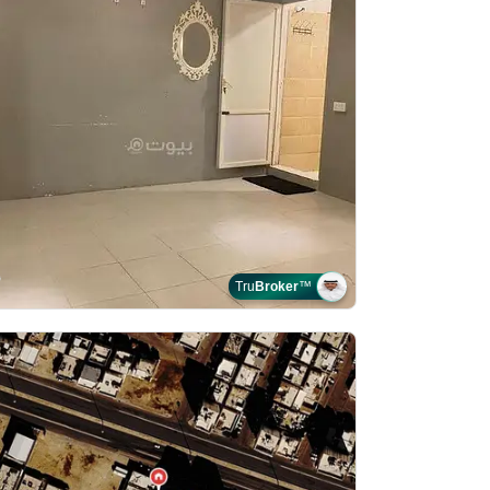
Tru
Broker
™