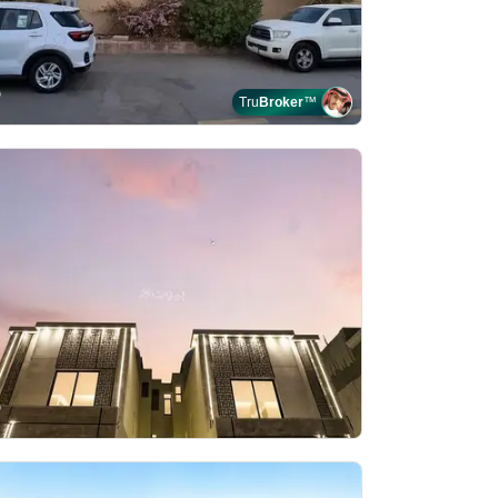
Tru
Broker
™