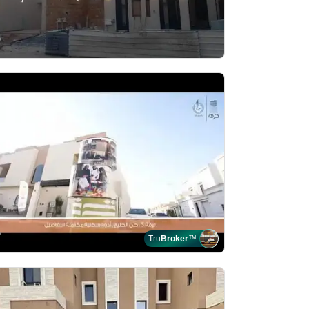
Tru
Broker
™