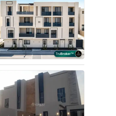
Tru
Broker
™