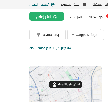
نات المفضلة
البحث المحفوظ
تسجيل الدخول
كن مضيفًا
المزيد
انشر إعلان
غرفة & دورة مياه
بحث متقدم
مسح عوامل التصفية
حفظ البحث
العرض على الخريطة