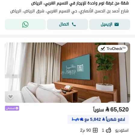
شقة من غرفة نوم واحدة للإيجار في النسيم الغربي، الرياض
شارع أحمد بن الحسن الأنصاري، حي النسيم الغربي، شرق الرياض، الرياض
اتصال
الإيميل
في:20 يوليو 2026
⃁
65,520
سنوياً
ادفع شهرياً
⃁
5,842
مع
استوديو
1
90 م2