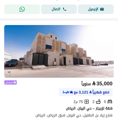
اتصال
الإيميل
⃁
35,000
سنوياً
ادفع شهرياً
⃁
3,121
مع
5
2
75 م2
شقة للإيجار – حي البيان، الرياض
شارع زياد بن الطفيل، حي البيان، شرق الرياض، الرياض