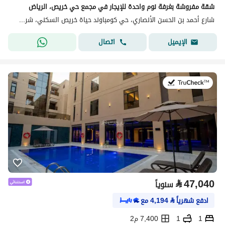
شقة مفروشة بغرفة نوم واحدة للإيجار في مجمع حي خريص، الرياض
شارع أحمد بن الحسن الأنصاري، حي كومباوند حياة خريص السكني، شرق الرياض، الرياض
اتصال
الإيميل
في:21 يوليو 2026
⃁
47,040
سنوياً
ادفع شهرياً
⃁
4,194
مع
1
1
7,400 م2