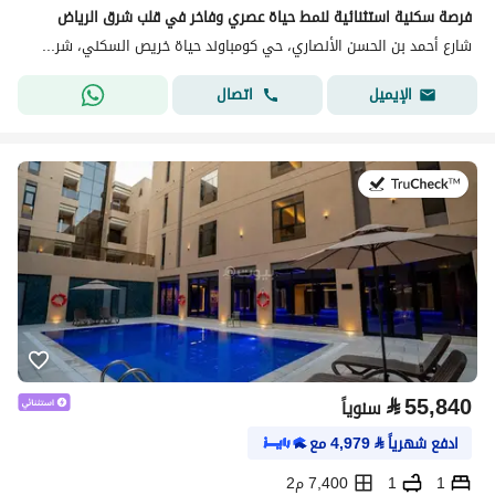
فرصة سكنية استثنائية لنمط حياة عصري وفاخر في قلب شرق الرياض
شارع أحمد بن الحسن الأنصاري، حي كومباوند حياة خريص السكني، شرق الرياض، الرياض
اتصال
الإيميل
في:20 يوليو 2026
⃁
55,840
سنوياً
ادفع شهرياً
⃁
4,979
مع
1
1
7,400 م2