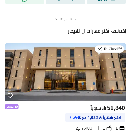
1 - 10 من 10 عقار
إكتشف أكثر عقارات ل للايجار
في:20 يوليو 2026
⃁
51,840
سنوياً
ادفع شهرياً
⃁
4,622
مع
1
1
7,400 م2