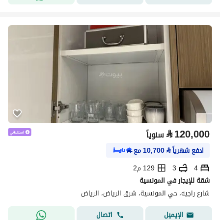
⃁
120,000
سنوياً
ادفع شهرياً
⃁
10,700
مع
4
3
129 م2
شقة للإيجار في المونسية
شارع راجيه، حي المونسية، شرق الرياض، الرياض
اتصال
الإيميل