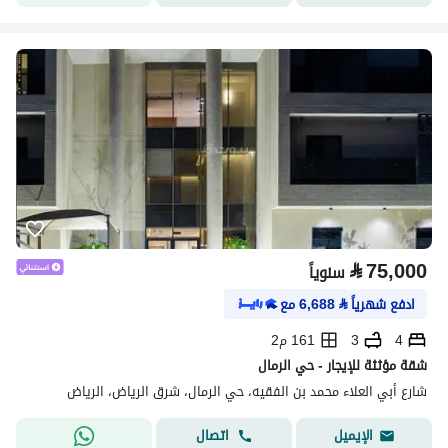
⃁
75,000
سنوياً
ادفع شهرياً
⃁
6,688
مع
4
3
161 م2
شقة مؤثثة للإيجار - حي الرمال
شارع أبي العلاء محمد بن الفقيه، حي الرمال، شرق الرياض، الرياض
اتصال
الإيميل