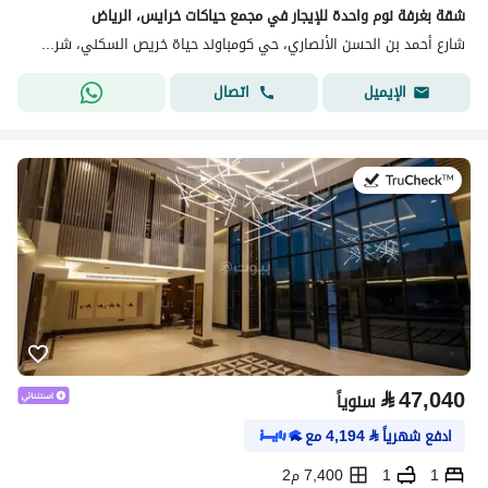
شقة بغرفة نوم واحدة للإيجار في مجمع حياكات خرايس، الرياض
شارع أحمد بن الحسن الأنصاري، حي كومباوند حياة خريص السكني، شرق الرياض، الرياض
اتصال
الإيميل
في:20 يوليو 2026
⃁
47,040
سنوياً
ادفع شهرياً
⃁
4,194
مع
1
1
7,400 م2