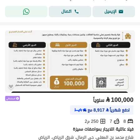
اتصال
الإيميل
⃁
100,000
سنوياً
ادفع شهرياً
⃁
8,917
مع
8
7
250 م2
فيلا عائلية اللايجار بمواصفات مميزة
شارع محمد بن المعلي، حي الرمال، شرق الرياض، الرياض