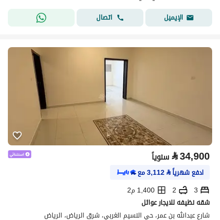
اتصال
الإيميل
⃁
34,900
سنوياً
ادفع شهرياً
⃁
3,112
مع
3
2
1,400 م2
شقه نظيفه للايجار عوائل
شارع عبدالله بن عمر، حي النسيم الغربي، شرق الرياض، الرياض