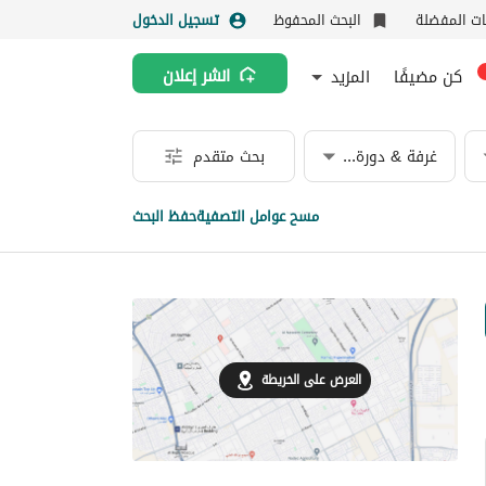
نات المفضلة
البحث المحفوظ
تسجيل الدخول
كن مضيفًا
المزيد
انشر إعلان
غرفة & دورة مياه
بحث متقدم
مسح عوامل التصفية
حفظ البحث
العرض على الخريطة