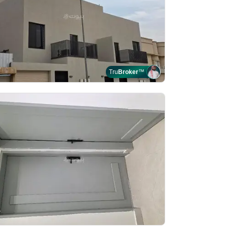
Tru
Broker
™