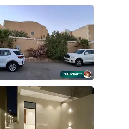
Tru
Broker
™