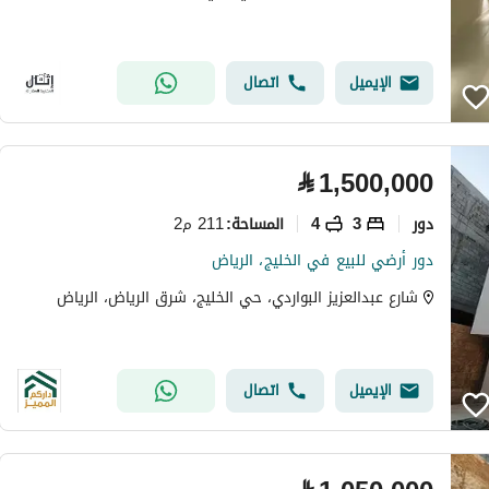
الإيميل
اتصال
⃁
1,500,000
دور
3
4
211 م2
المساحة
:
دور أرضي للبيع في الخليج، الرياض
شارع عبدالعزيز البواردي، حي الخليج، شرق الرياض، الرياض
الإيميل
اتصال