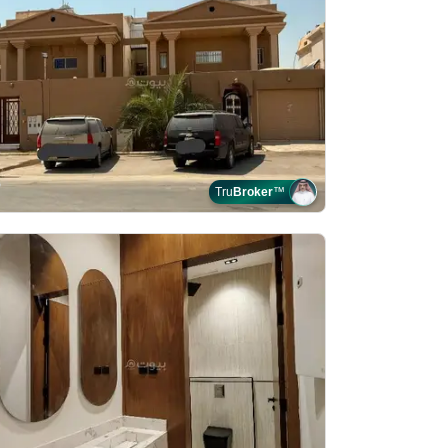
Tru
Broker
™