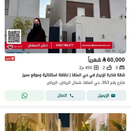
⃁
60,000
شهرياً
3
2
450 م2
شقة فاخرة للإيجار في حي الملقا | نظافة استثنائية وموقع مميز
شارع رقم 353، حي الملقا، شمال الرياض، الرياض
اتصال
الإيميل