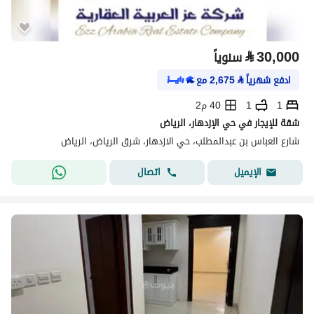
⃁
30,000
سنوياً
ادفع شهرياً
⃁
2,675
مع
1
1
40 م2
شقة للإيجار في حي الإزدهار، الرياض
شارع العباس بن عبدالمطلب، حي الازدهار، شرق الرياض، الرياض
اتصال
الإيميل