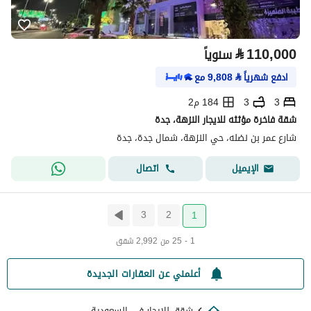
⃁
110,000
سنوياً
ادفع شهرياً
⃁
9,808
مع
3
3
184 م2
شقة فاخرة مؤثثه للايجار النزهة، جدة
شارع عمر بن نضله، حي النزهة، شمال جدة، جدة
اتصال
الإيميل
3
2
1
1 - 25 من 2,992 شقق
أعلمني عن العقارات الجديدة
شقق للايجار في السعودية