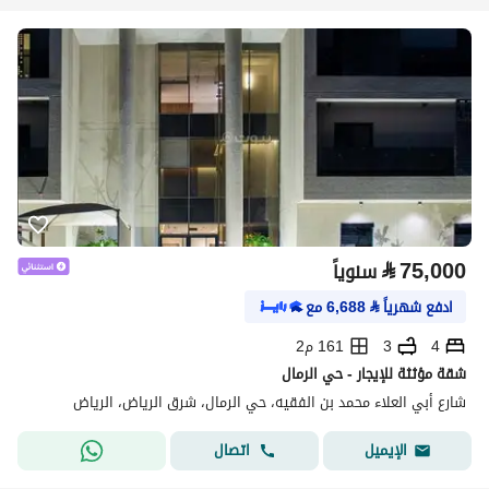
⃁
75,000
سنوياً
ادفع شهرياً
⃁
6,688
مع
4
3
161 م2
شقة مؤثثة للإيجار - حي الرمال
شارع أبي العلاء محمد بن الفقيه، حي الرمال، شرق الرياض، الرياض
اتصال
الإيميل