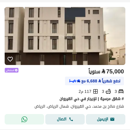
⃁
75,000
سنوياً
ادفع شهرياً
⃁
6,688
مع
3
3
117 م2
# شقق مرسية | للإيجار في حي القيروان
شارع صالح بن محمد، حي القيروان، شمال الرياض، الرياض
اتصال
الإيميل