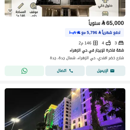
⃁
65,000
سنوياً
ادفع شهرياً
⃁
5,796
مع
3
4
146 م2
شقة فاخرة للإيجار في حي الزهراء
شارع خضر افندي، حي الزهراء، شمال جدة، جدة
اتصال
الإيميل