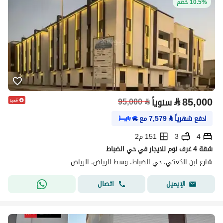
10.5% خصم
⃁
85,000
سنوياً
⃁
95,000
ادفع شهرياً
⃁
7,579
مع
4
3
151 م2
شقة 4 غرف نوم للايجار في حي الضباط
شارع ابن الكعكي، حي الضباط، وسط الرياض، الرياض
اتصال
الإيميل