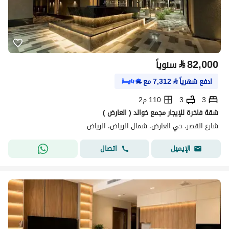
⃁
82,000
سنوياً
ادفع شهرياً
⃁
7,312
مع
3
3
110 م2
شقة فاخرة للإيجار مجمع خوالد ( العارض )
شارع القصر، حي العارض، شمال الرياض، الرياض
اتصال
الإيميل