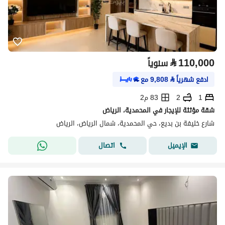
⃁
110,000
سنوياً
ادفع شهرياً
⃁
9,808
مع
1
2
83 م2
شقة مؤثثة للإيجار في المحمدية، الرياض
شارع خليفة بن بديع، حي المحمدية، شمال الرياض، الرياض
اتصال
الإيميل