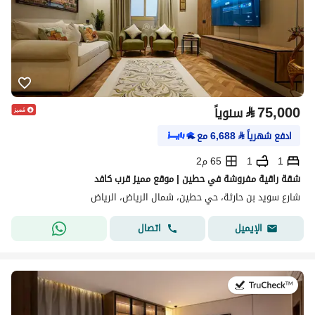
⃁
75,000
سنوياً
ادفع شهرياً
⃁
6,688
مع
1
1
65 م2
شقة راقية مفروشة في حطين | موقع مميز قرب كافد
شارع سويد بن حارثة، حي حطين، شمال الرياض، الرياض
اتصال
الإيميل
في:16 يوليو 2026