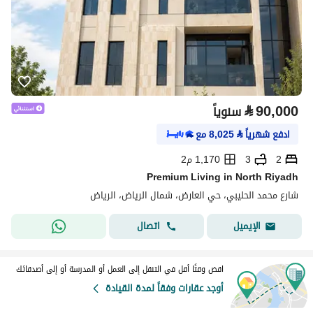
⃁
90,000
سنوياً
ادفع شهرياً
⃁
8,025
مع
2
3
1,170 م2
Premium Living in North Riyadh
شارع محمد الحليبي، حي العارض، شمال الرياض، الرياض
اتصال
الإيميل
اقض وقتًا أقل في التنقل إلى العمل أو المدرسة أو إلى أصدقائك
أوجد عقارات وفقاً لمدة القيادة