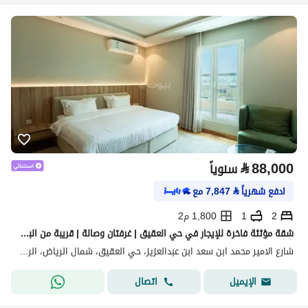
⃁
88,000
سنوياً
ادفع شهرياً
⃁
7,847
مع
2
1
1,800 م2
شقة مؤثثة فاخرة للإيجار في حي العقيق | غرفتان وصالة | قريبة من البوليفارد وكافد
شارع الامير محمد ابن سعد ابن عبدالعزيز، حي العقيق، شمال الرياض، الرياض
اتصال
الإيميل