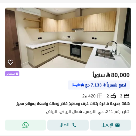
⃁
80,000
سنوياً
ادفع شهرياً
⃁
7,133
مع
3
2
420 م2
شقة جديدة فاخرة بثلاث غرف ومطبخ فاخر وصالة واسعة بموقع مميز
شارع رقم 241، حي النرجس، شمال الرياض، الرياض
اتصال
الإيميل