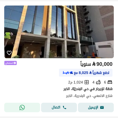
⃁
90,000
سنوياً
ادفع شهرياً
⃁
8,025
مع
6
4
1,024 م2
شقة للإيجار في حي البندريّة، الخبر
شارع الالمعي، حي البندرية، الخبر
اتصال
الإيميل