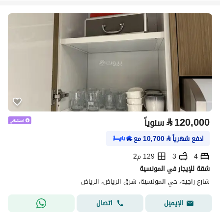
⃁
120,000
سنوياً
ادفع شهرياً
⃁
10,700
مع
4
3
129 م2
شقة للإيجار في المونسية
شارع راجيه، حي المونسية، شرق الرياض، الرياض
اتصال
الإيميل