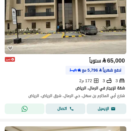
⃁
65,000
سنوياً
ادفع شهرياً
⃁
5,796
مع
3
3
172 م2
شقة للإيجار في الرمال، الرياض
شارع أبي المكارم بن سهل، حي الرمال، شرق الرياض، الرياض
اتصال
الإيميل