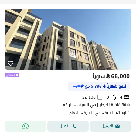
⃁
65,000
سنوياً
ادفع شهرياً
⃁
5,796
مع
4
3
136 م2
شقة فاخرة للإيجار | حي السيف – الراكه
شارع 41 السيف، حي السيف، الدمام
اتصال
الإيميل