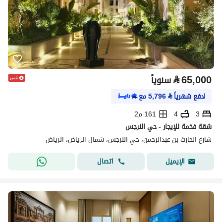
⃁
65,000
سنوياً
ادفع شهرياً
⃁
5,796
مع
3
4
161 م2
شقة فخمة للإيجار - حي النرجس
شارع الحارث بن عبدالرحمن، حي النرجس، شمال الرياض، الرياض
اتصال
الإيميل