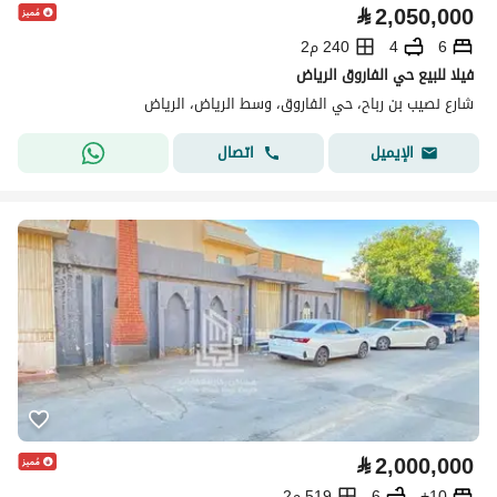
⃁
2,050,000
6
4
240 م2
فيلا للبيع حي الفاروق الرياض
شارع نصيب بن رباح، حي الفاروق، وسط الرياض، الرياض
اتصال
الإيميل
⃁
2,000,000
10+
6
519 م2