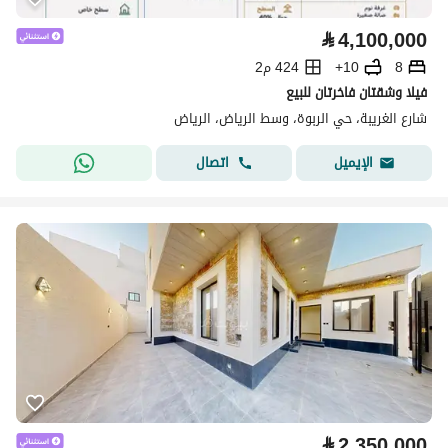
⃁
4,100,000
8
10+
424 م2
فيلا وشقتان فاخرتان للبيع
شارع الغريبة، حي الربوة، وسط الرياض، الرياض
اتصال
الإيميل
⃁
2,350,000