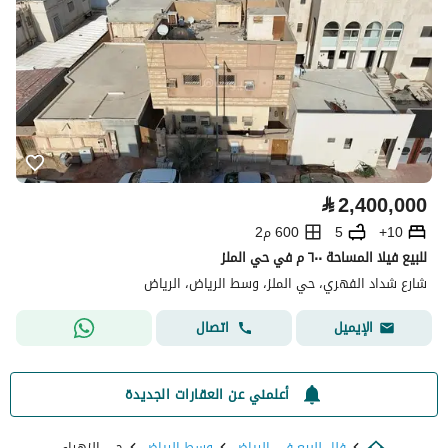
⃁
2,400,000
10+
5
600 م2
للبيع فيلا المساحة ٦٠٠ م في حي الملز
شارع شداد الفهري، حي الملز، وسط الرياض، الرياض
اتصال
الإيميل
أعلمني عن العقارات الجديدة
فلل للبيع في الرياض
وسط الرياض
حي الزهراء