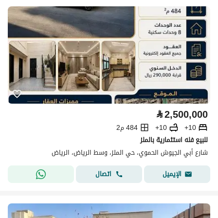
⃁
2,500,000
10+
10+
484 م2
للبيع فله استثمارية بالملز
شارع أبي الجيوش الحموي، حي الملز، وسط الرياض، الرياض
اتصال
الإيميل