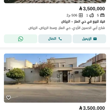
⃁
3,500,000
5
1
506 م2
فيلا للبيع في حي الملز – الرياض
شارع أبي الحسين الأزدي، حي الملز، وسط الرياض، الرياض
اتصال
الإيميل
⃁
3,500,000