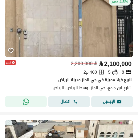
4.5% خصم
⃁
2,100,000
2,200,000
⃁
8
5
460 م2
للبيع فيلا مميزة في حي الملز مدينة الرياض
شارع ابن جامع، حي الملز، وسط الرياض، الرياض
اتصال
الإيميل