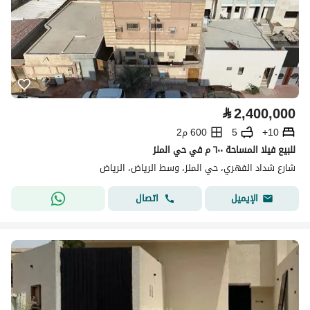
⃁
2,400,000
10+
5
600 م2
للبيع فيلا المساحة ٦٠٠ م في حي الملز
شارع شداد الفهري، حي الملز، وسط الرياض، الرياض
اتصال
الإيميل