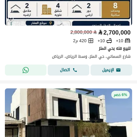
⃁
2,700,000
2,800,000
⃁
10+
10+
420 م2
للبيع فله بحي الملز
شارع السماني، حي الملز، وسط الرياض، الرياض
اتصال
الإيميل
6% خصم