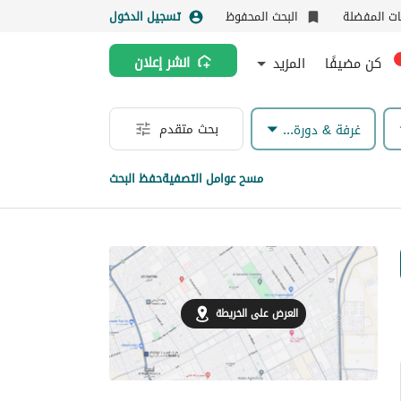
نات المفضلة
البحث المحفوظ
تسجيل الدخول
كن مضيفًا
المزيد
انشر إعلان
بحث متقدم
غرفة & دورة مياه
مسح عوامل التصفية
حفظ البحث
العرض على الخريطة