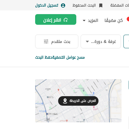
نات المفضلة
البحث المحفوظ
تسجيل الدخول
كن مضيفًا
المزيد
انشر إعلان
غرفة & دورة مياه
بحث متقدم
مسح عوامل التصفية
حفظ البحث
العرض على الخريطة