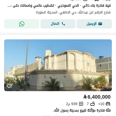
فيلا فاخرة بناء ذاتي · الحي النموذجي · تشطيب عالمي وضمانات حتى ٣٠ سنة
شارع الارقم ابن عبدالله، حي الاناهي، المدينة المنورة
اتصال
الإيميل
⃁
6,400,000
10+
7
939 م2
فلّة فاخرة مؤثّثة للبيع بمدينة رسول اللّٰه.