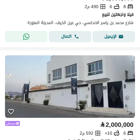
8
6
490 م2
فيلا واجهتين للبيع
شارع محمد بن ياسر الاندلسي، حي عين الخيف، المدينة المنورة
اتصال
الإيميل
⃁
2,000,000
6
10+
592 م2