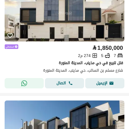
⃁
1,850,000
7
5
274 م2
فلل للبيع في حي مذينب، المدينة المنورة
شارع مسلم بن السائب، حي مذينب، المدينة المنورة
اتصال
الإيميل