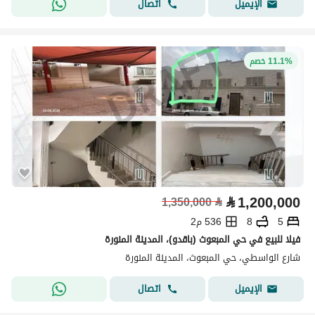
اتصال
الإيميل
11.1% خصم
⃁
1,200,000
1,350,000
⃁
5
8
536 م2
فيلا للبيع في حي المبعوث (باقدو)، المدينة المنورة
شارع الواسطي، حي المبعوث، المدينة المنورة
اتصال
الإيميل