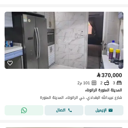
⃁
370,000
3
2
101 م2
المدينة المنورة الرانوناء
شارع عبيدالله البغدادي، حي الرانوناء، المدينة المنورة
اتصال
الإيميل