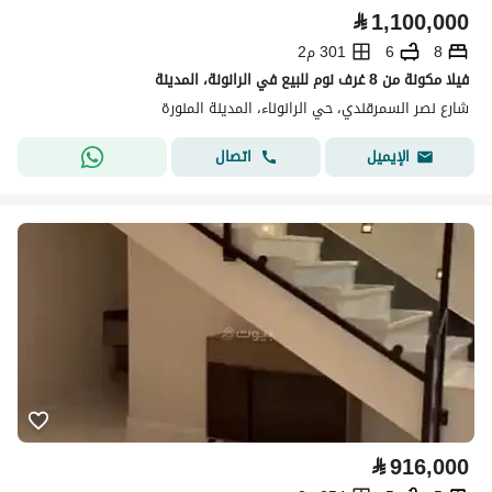
⃁
1,100,000
8
6
301 م2
فيلا مكونة من 8 غرف نوم للبيع في الرانونة، المدينة
شارع نصر السمرقندي، حي الرانوناء، المدينة المنورة
اتصال
الإيميل
⃁
916,000