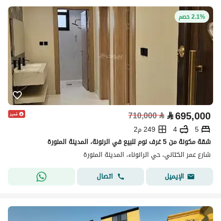
2.1% خصم
⃁
695,000
710,000
⃁
5
4
249 م2
شقة مكونة من 5 غرف نوم للبيع في الرنونة، المدينة المنورة
شارع عمر الكتاني، حي الرانوناء، المدينة المنورة
اتصال
الإيميل