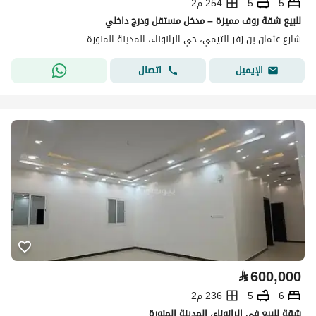
5
5
254 م2
للبيع شقة روف مميزة – مدخل مستقل ودرج داخلي
شارع عثمان بن زفر التيمي، حي الرانوناء، المدينة المنورة
اتصال
الإيميل
⃁
600,000
6
5
236 م2
شقة للبيع في الرانوناء، المدينة المنورة