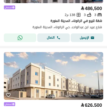
⃁
486,500
3
3
138 م2
شقة للبيع في الرانوناء، المدينة المنورة
شارع عبيد ابن عبدالواحد، حي الرانوناء، المدينة المنورة
اتصال
الإيميل
⃁
626,500