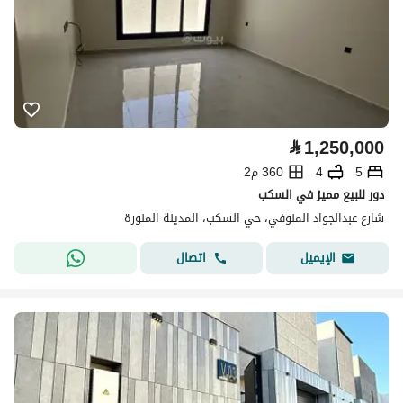
⃁
1,250,000
5
4
360 م2
دور للبيع مميز في السكب
شارع عبدالجواد المنوفي، حي السكب، المدينة المنورة
اتصال
الإيميل