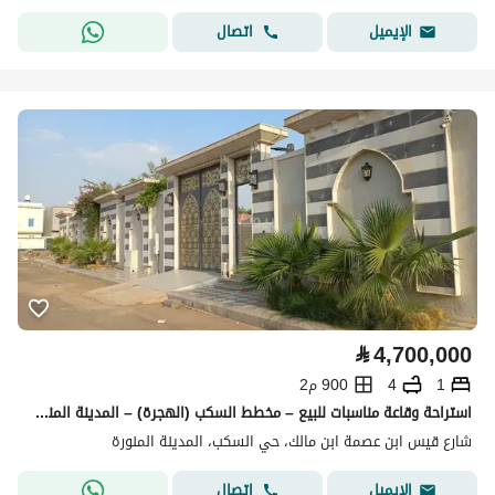
اتصال
الإيميل
⃁
4,700,000
1
4
900 م2
استراحة وقاعة مناسبات للبيع – مخطط السكب (الهجرة) – المدينة المنورة
شارع قيس ابن عصمة ابن مالك، حي السكب، المدينة المنورة
اتصال
الإيميل