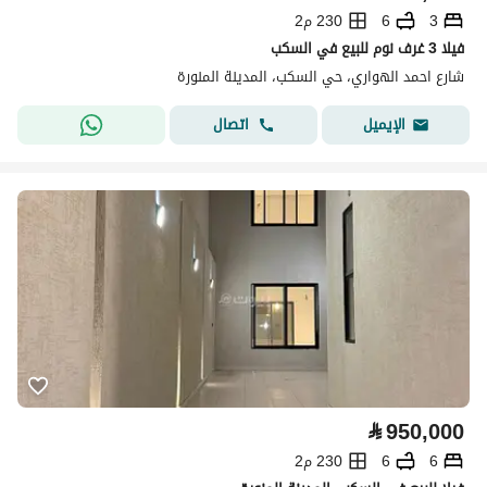
3
6
230 م2
فيلا 3 غرف نوم للبيع في السكب
شارع احمد الهواري، حي السكب، المدينة المنورة
اتصال
الإيميل
⃁
950,000
6
6
230 م2