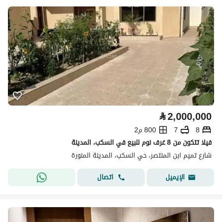
⃁
2,000,000
8
7
800 م2
فيلا تتكون من 8 غرف نوم للبيع في السكب، المدينة
شارع تميم ابن المنتصر، حي السكب، المدينة المنورة
اتصال
الإيميل