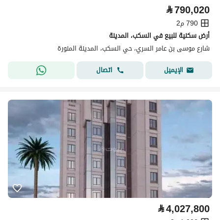
⃁
790,020
790 م2
أرض سكنية للبيع في السكب، المدينة
شارع موسى بن عامر السري، حي السكب، المدينة المنورة
اتصال
الإيميل
⃁
4,027,800