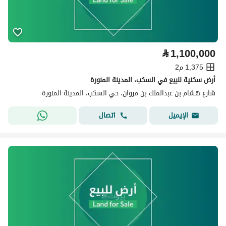
⃁
1,100,000
1,375 م2
أرض سكنية للبيع في السكب، المدينة المنورة
شارع هشام بن عبدالملك بن مروان، حي السكب، المدينة المنورة
اتصال
الإيميل