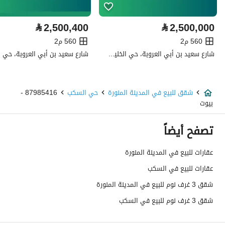
كهرباء
نعم
⃁
2,500,400
⃁
2,500,000
تفاصيل اضافية
560 م2
560 م2
شارع سعيد بن أبي العروبة، حي الخليج، شرق الرياض، الرياض
عمر العقار
جديد
عرض الشارع
0
شقق للبيع في المدينة المنورة
حي السكب
87985416 -
بيوت
رقم المخطط
م / م / 1074 / 1439
تصفح أيضاً
رقم صك الملكية
340106021067
عقارات للبيع في المدينة المنورة
واجهة العقار
-
عقارات للبيع في السكب
حدود واطوال العقار
-
شقق 3 غرف نوم للبيع في المدينة المنورة
شقق 3 غرف نوم للبيع في السكب
الضمانات والمدة
-