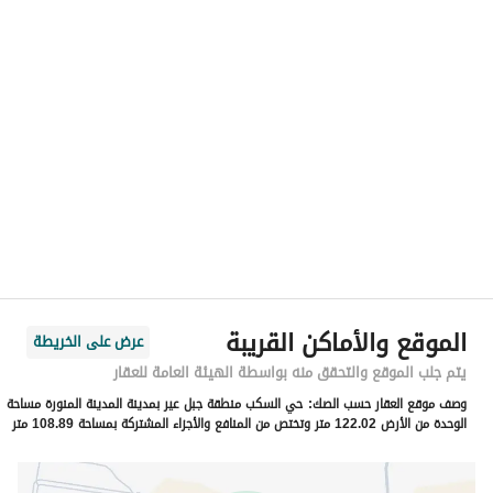
رقم المسؤول
0532407668
الموقع
المنطقة
منطقة المدينة المنورة
المدينة
المدينة المنورة
الحي
السكب
اسم الشارع
براك بن غرير
الرمز البريدي
42389
الموقع والأماكن القريبة
عرض على الخريطة
رقم المبنى
3466
يتم جلب الموقع والتحقق منه بواسطة الهيئة العامة للعقار
وصف موقع العقار حسب الصك:
حي السكب منطقة جبل عير بمدينة المدينة المنورة مساحة
الرقم الاضافي
7021
الوحدة من الأرض 122.02 متر وتختص من المنافع والأجزاء المشتركة بمساحة 108.89 متر
خط العرض
24.355605742215854