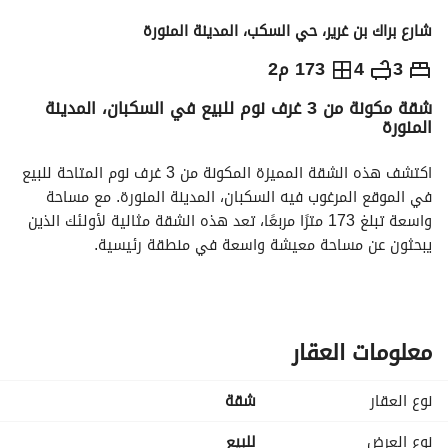
شارع براك بن غرير، حي السكب، المدينة المنورة
570,000
⃁
3
4
173 م2
شقة مكونة من 3 غرف نوم للبيع في السكبان، المدينة
التفاصيل
معلومات ترخيص الإعلان
حاسبة التمويل
المنورة
اكتشف هذه الشقة المميزة المكونة من 3 غرف نوم المتاحة للبيع 
في الموقع المرغوب فيه السكبان، المدينة المنورة. مع مساحة 
واسعة تبلغ 173 مترًا مربعًا، تعد هذه الشقة مثالية لأولئك الذين 
يبحثون عن مساحة معيشة واسعة في منطقة رئيسية. 
المميزات الرئيسية:
- **الغرف:** 3 غرف نوم جيدة الحجم توفر الراحة والخصوصية. 
- **الحمامات:** 4 حمامات عصرية مجهزة بمرافق أساسية لتجربة 
معلومات العقار
حياة مريحة. 
- **الأثاث:** الشقة غير مفروشة، مما يتيح لك تخصيص المساحة 
نوع العقار
شقة
وفقًا لذوقك. 
- **المساحة:** تمتد الشقة على مساحة تبلغ 173 مترًا مربعًا، مما 
نوع العرض
للبيع