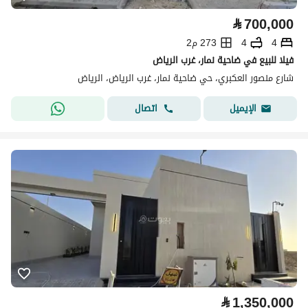
⃁
700,000
4
4
273 م2
فيلا للبيع في ضاحية نمار، غرب الرياض
شارع منصور العكبري، حي ضاحية نمار، غرب الرياض، الرياض
اتصال
الإيميل
⃁
1,350,000