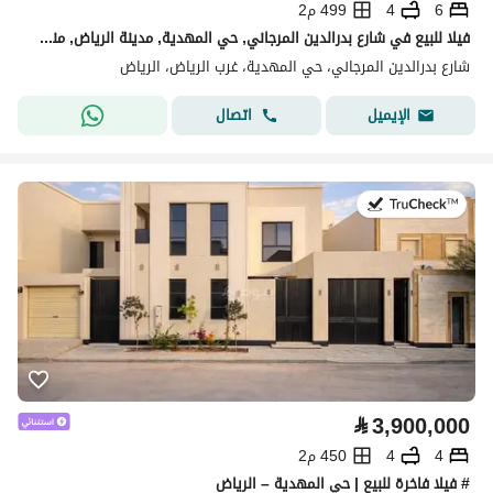
6
4
499 م2
فيلا للبيع في شارع بدرالدين المرجاني, حي المهدية, مدينة الرياض, منطقة الرياض
شارع بدرالدين المرجاني، حي المهدية، غرب الرياض، الرياض
اتصال
الإيميل
في:11 يوليو 2026
⃁
3,900,000
4
4
450 م2
# فيلا فاخرة للبيع | حي المهدية – الرياض