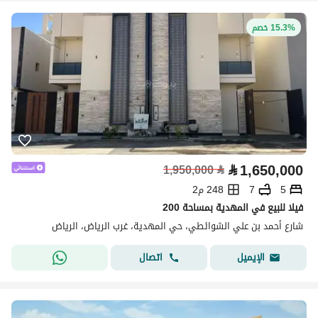
15.3% خصم
⃁
1,650,000
1,950,000
⃁
5
7
248 م2
فيلا للبيع في المهدية بمساحة 200
شارع أحمد بن علي الشوائطي، حي المهدية، غرب الرياض، الرياض
اتصال
الإيميل