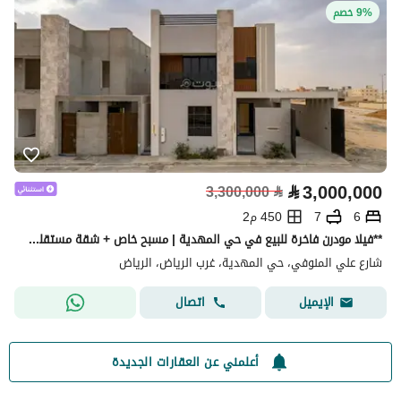
9% خصم
⃁
3,000,000
3,300,000
⃁
6
7
450 م2
**فيلا مودرن فاخرة للبيع في حي المهدية | مسبح خاص + شقة مستقلة **
شارع علي المنوفي، حي المهدية، غرب الرياض، الرياض
اتصال
الإيميل
أعلمني عن العقارات الجديدة