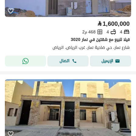
⃁
1,600,000
4
4
468 م2
فيلا للبيع مع شقتين في نمار 3020
شارع نمار، حي ضاحية نمار، غرب الرياض، الرياض
اتصال
الإيميل