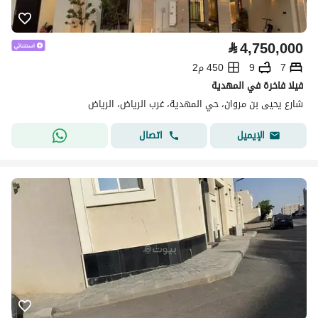
⃁
4,750,000
7
9
450 م2
فيلا فاخرة في المهدية
شارع يحيى بن مروان، حي المهدية، غرب الرياض، الرياض
اتصال
الإيميل