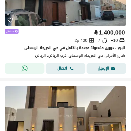
⃁
1,400,000
10+
7
400 م2
للبيع - دورين مفصولة مجددة بالكامل في حي العريجة الوسطى
شارع الأمراح، حي العريجاء الوسطى، غرب الرياض، الرياض
اتصال
الإيميل