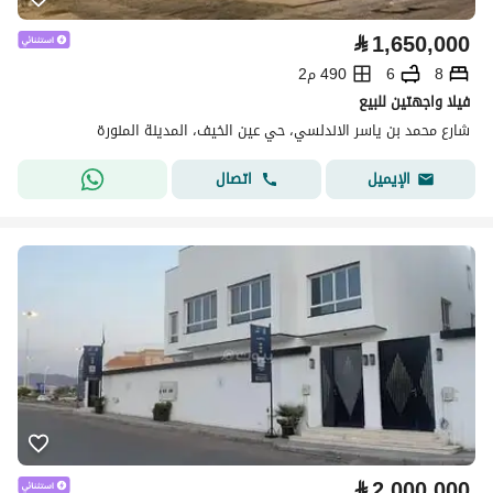
⃁
1,650,000
8
6
490 م2
فيلا واجهتين للبيع
شارع محمد بن ياسر الاندلسي، حي عين الخيف، المدينة المنورة
اتصال
الإيميل
⃁
2,000,000