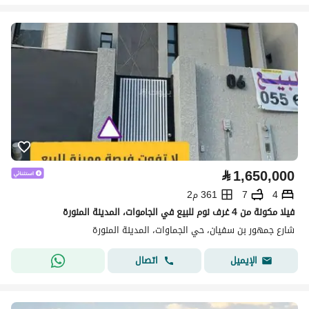
⃁
1,650,000
4
7
361 م2
فيلا مكونة من 4 غرف نوم للبيع في الجاموات، المدينة المنورة
شارع جمهور بن سفيان، حي الجماوات، المدينة المنورة
اتصال
الإيميل