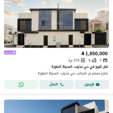
⃁
1,850,000
7
5
274 م2
فلل للبيع في حي مذينب، المدينة المنورة
شارع مسلم بن السائب، حي مذينب، المدينة المنورة
اتصال
الإيميل