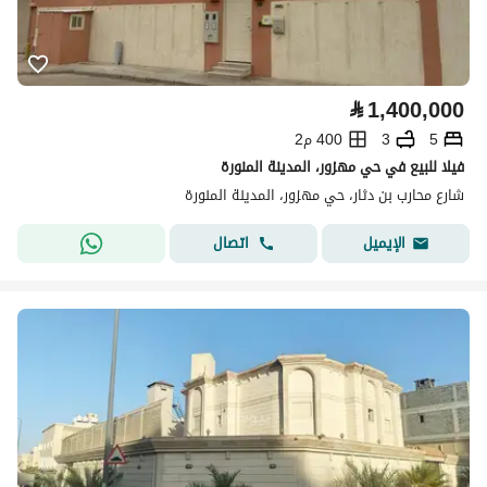
⃁
1,400,000
5
3
400 م2
فيلا للبيع في حي مهزور، المدينة المنورة
شارع محارب بن دثار، حي مهزور، المدينة المنورة
اتصال
الإيميل