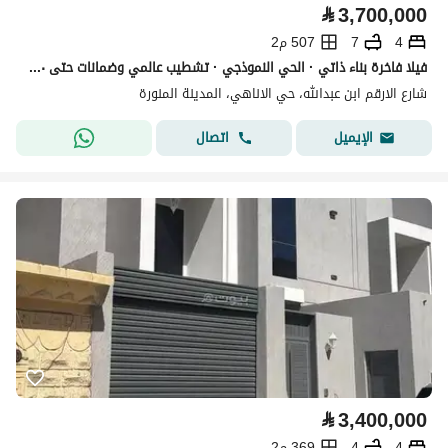
⃁
3,700,000
4
7
507 م2
فيلا فاخرة بناء ذاتي · الحي النموذجي · تشطيب عالمي وضمانات حتى ٣٠ سنة
شارع الارقم ابن عبدالله، حي الاناهي، المدينة المنورة
اتصال
الإيميل
⃁
3,400,000
4
4
369 م2