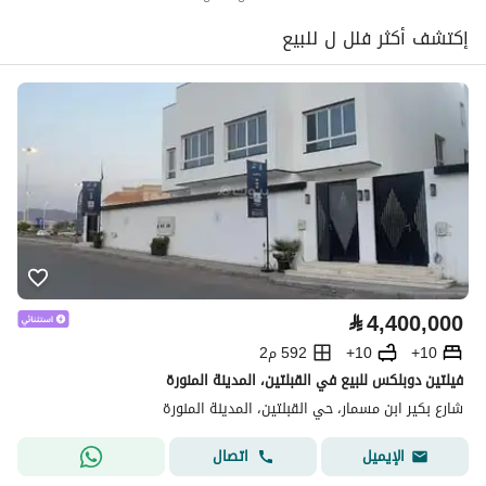
إكتشف أكثر فلل ل للبيع
⃁
4,400,000
10+
10+
592 م2
فيلتين دوبلكس للبيع في القبلتين، المدينة المنورة
شارع بكير ابن مسمار، حي القبلتين، المدينة المنورة
اتصال
الإيميل