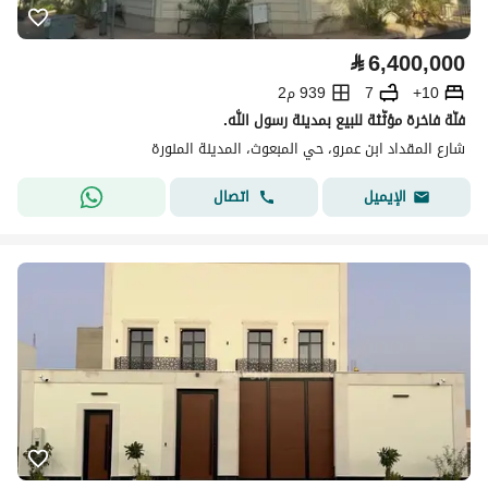
⃁
6,400,000
10+
7
939 م2
فلّة فاخرة مؤثّثة للبيع بمدينة رسول اللّٰه.
شارع المقداد ابن عمرو، حي المبعوث، المدينة المنورة
اتصال
الإيميل