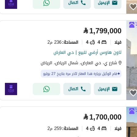
الإيميل
اتصال
⃁
1,799,000
فیلا
4
4
236 م2
المساحة
:
تاون هاوس أرضي للبيع | حي العارض
شارع ي، حي العارض، شمال الرياض، الرياض
قام الوكيل بزيارة هذا العقار لآخر مرة بتاريخ 27 يوليو
الإيميل
اتصال
⃁
1,700,000
فیلا
4
4
259 م2
المساحة
: