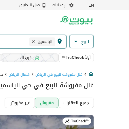
الإعدادات
حمل التطبيق
EN
الياسمين
للبيع
أولاً
Check
™Tru
اقرب لك
فلل مفروشة للبيع في الرياض
شمال الرياض
حي
فلل مفروشة للبيع في حي الياسمين
جميع العقارات
مفروش
غير مفروش
في:14 يوليو 2026