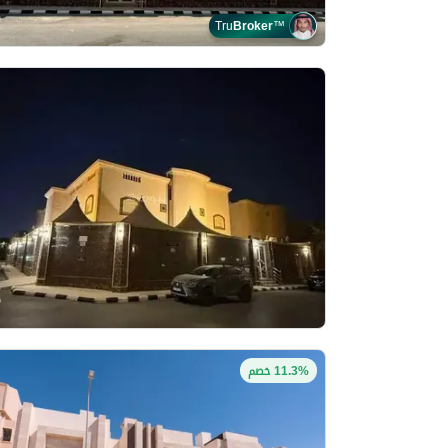
Tru
Broker
™
11.3% خصم