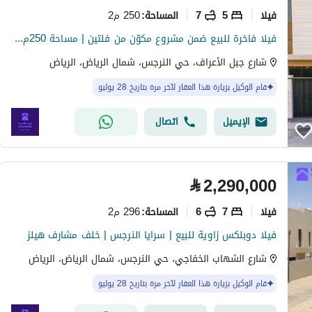
فیلا
5
7
250 م2
المساحة
:
فيلا فاخرة للبيع ضمن مشروع مكوّن من فلتين | مساحة 250م² + 5 أجنحة + تأسيس مصعد
شارع جبل الأعراف، حي النرجس، شمال الرياض، الرياض
قام الوكيل بزيارة هذا العقار لآخر مرة بتاريخ 28 يوليو
الإيميل
اتصال
⃁
2,290,000
فیلا
7
6
296 م2
المساحة
:
فيلا دوبلكس زاوية للبيع | سرايا النرجس | خلف مشارف هيلز
شارع الشهاب الخفاجي، حي النرجس، شمال الرياض، الرياض
قام الوكيل بزيارة هذا العقار لآخر مرة بتاريخ 28 يوليو