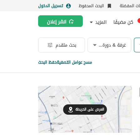
نات المفضلة
البحث المحفوظ
تسجيل الدخول
كن مضيفًا
المزيد
انشر إعلان
غرفة & دورة مياه
بحث متقدم
مسح عوامل التصفية
حفظ البحث
العرض على الخريطة