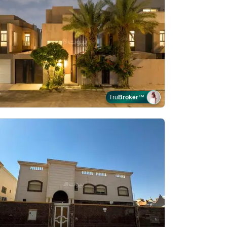
Tru
Broker
™