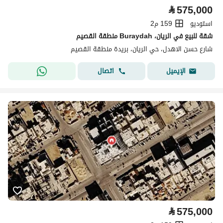
⃁
575,000
استوديو
159 م2
شقة للبيع في الريان، Buraydah منطقة القصيم
شارع حسن الاهدل، حي الريان، بريدة منطقة القصيم
اتصال
الإيميل
⃁
575,000