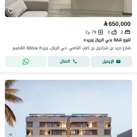
⃁
650,000
2
3
79 م2
للبيع شقة بحي الريان ببريده
شارع دريد بن شراحيل بن كعب النخعي، حي الريان، بريدة منطقة القصيم
اتصال
الإيميل