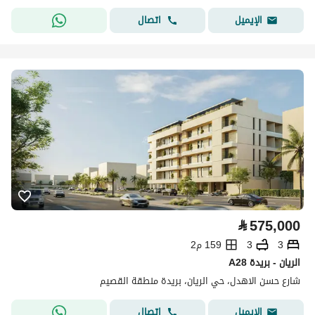
اتصال
الإيميل
⃁
575,000
3
3
159 م2
A28 الريان - بريدة
شارع حسن الاهدل، حي الريان، بريدة منطقة القصيم
اتصال
الإيميل