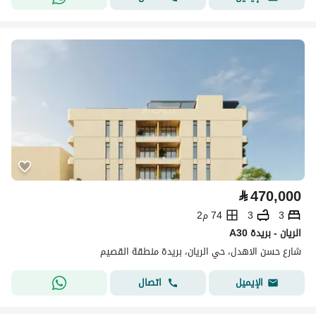
⃁
470,000
3
3
74 م2
A30 الريان - بريدة
شارع حسن الاهدل، حي الريان، بريدة منطقة القصيم
اتصال
الإيميل