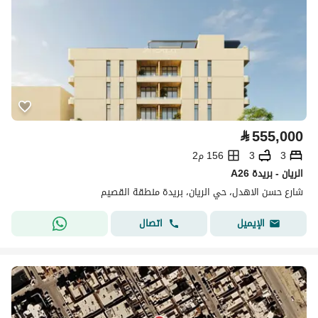
⃁
555,000
3
3
156 م2
A26 الريان - بريدة
شارع حسن الاهدل، حي الريان، بريدة منطقة القصيم
اتصال
الإيميل