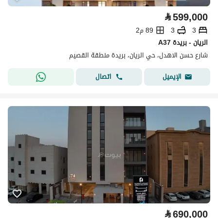
⃁
599,000
3
3
89 م2
A37 الريان - بريدة
شارع حسن الاهدل، حي الريان، بريدة منطقة القصيم
اتصال
الإيميل
⃁
690,000