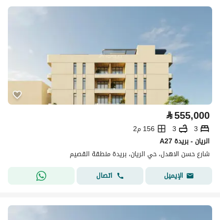
⃁
555,000
3
3
156 م2
A27 الريان - بريدة
شارع حسن الاهدل، حي الريان، بريدة منطقة القصيم
اتصال
الإيميل