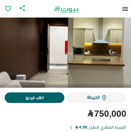
الخريطة
اطلب فيديو
⃁
750,000
القسط الشهري المقدر
4.9K
⃁