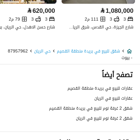
كهرباء
نعم
⃁
620,000
⃁
1,080,000
صرف صحي
نعم
3
3
111 م2
3
3
79 م2
شارع الجيزة، حي القدس، شرق الرياض، الرياض
تفاصيل اضافية
عمر العقار
سنة
شقق للبيع في بريدة منطقة القصيم
حي الريان
87957962
- بيوت
عرض الشارع
0
تصفح أيضاً
رقم المخطط
290 / 2 / ق
عقارات للبيع في بريدة منطقة القصيم
رقم صك الملكية
381992000187
عقارات للبيع في الريان
واجهة العقار
شمالية
شقق 2 غرفة نوم للبيع في بريدة منطقة القصيم
شقق 2 غرفة نوم للبيع في الريان
حدود واطوال العقار
-
الضمانات والمدة
-