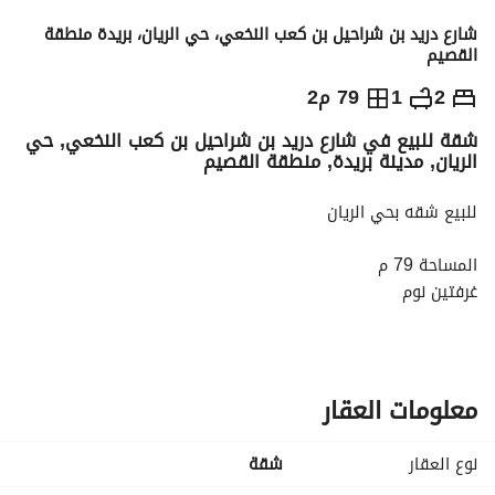
شارع دريد بن شراحيل بن كعب النخعي، حي الريان، بريدة منطقة
القصيم
750,000
⃁
2
1
79 م2
شقة للبيع في شارع دريد بن شراحيل بن كعب النخعي, حي
التفاصيل
معلومات ترخيص الإعلان
حاسبة التمويل
الريان, مدينة بريدة, منطقة القصيم
للبيع شقه بحي الريان
المساحة 79 م
غرفتين نوم
دورتين مياه
مطبخ
صاله
حوش خاص للشقه
معلومات العقار
مدخل مشترك
نوع العقار
شقة