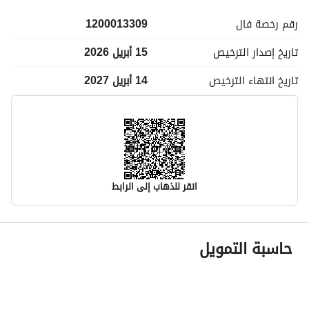
رقم رخصة
فال
1200013309
تاريخ إصدار
الترخيص
15 أبريل 2026
تاريخ انتهاء
الترخيص
14 أبريل 2027
انقر للذهاب إلى الرابط
معلومات مسؤول الإعلان
حاسبة التمويل
اسم المسؤول
تركي محمد بن بدر المطيري
رقم المسؤول
0568250955