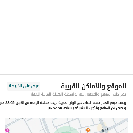
الموقع
المنطقة
منطقة القصيم
المدينة
بريدة منطقة القصيم
الحي
الريان
اسم الشارع
دريد بن شراحيل بن كعب النخعي
الرمز البريدي
52379
الموقع والأماكن القريبة
عرض على الخريطة
رقم المبنى
4573
يتم جلب الموقع والتحقق منه بواسطة الهيئة العامة للعقار
وصف موقع العقار حسب الصك:
حي الريان بمدينة بريدة مساحة الوحدة من الأرض 28.05 متر
الرقم الاضافي
7483
وتختص من المنافع والأجزاء المشتركة بمساحة 52.58 متر
خط العرض
26.393377519367935