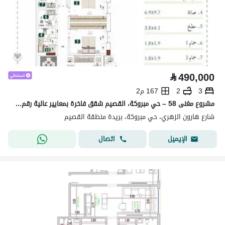
⃁
490,000
3
2
167 م2
مشروع مغنى 58 – حي مبروكة، القصيم شقق فاخرة بمعايير عالية رقم الوحدة 24
شارع هارون الزهري، حي مبروكة، بريدة منطقة القصيم
اتصال
الإيميل