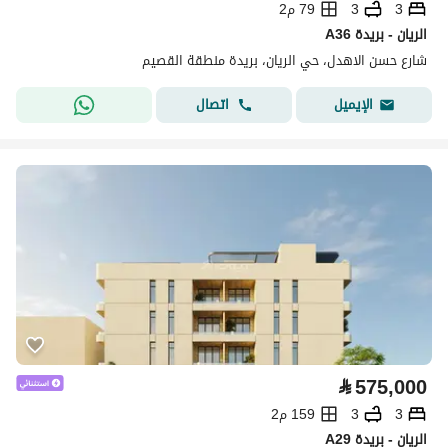
3
3
79 م2
A36 الريان - بريدة
شارع حسن الاهدل، حي الريان، بريدة منطقة القصيم
اتصال
الإيميل
⃁
575,000
3
3
159 م2
A29 الريان - بريدة