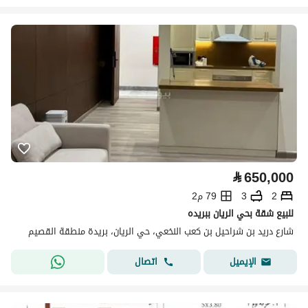
⃁
650,000
2
3
79 م2
للبيع شقة بحي الريان ببريده
شارع دريد بن شراحيل بن كعب النخعي، حي الريان، بريدة منطقة القصيم
اتصال
الإيميل