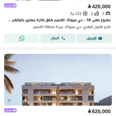
⃁
420,000
2
2
122 م2
مشروع مغنى 58 – حي مبروكة، القصيم شقق فاخرة بمعايير عاليةرقم الوحدة 21
شارع هارون الزهري، حي مبروكة، بريدة منطقة القصيم
اتصال
الإيميل
⃁
620,000