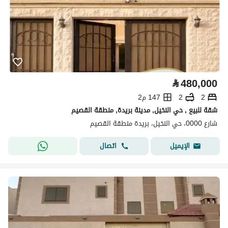
⃁
480,000
2
2
147 م2
شقة للبيع , حي النخيل, مدينة بريدة, منطقة القصيم
شارع 0000، حي النخيل، بريدة منطقة القصيم
اتصال
الإيميل