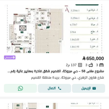
⃁
650,000
3
3
137 م2
مشروع مغنى 58 – حي مبروكة، القصيم شقق فاخرة بمعايير عالية رقم الوحدة 46
شارع هارون الزهري، حي مبروكة، بريدة منطقة القصيم
اتصال
الإيميل