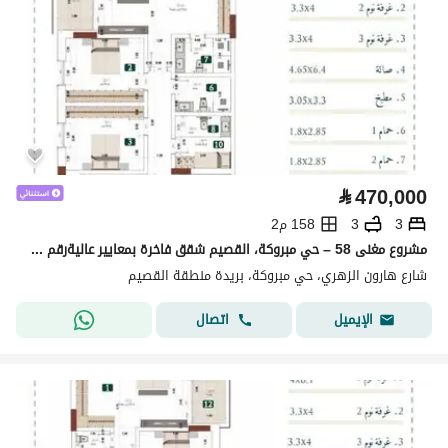
⃁
470,000
3
3
158 م2
مشروع مغنى 58 – حي مبروكة، القصيم شقق فاخرة بمعايير عاليةرقم الوحدة 15
شارع هارون الزهري، حي مبروكة، بريدة منطقة القصيم
اتصال
الإيميل