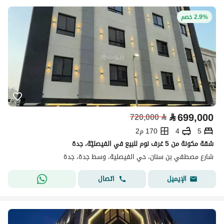
2.9% خصم
⃁
699,000
720,000
⃁
5
4
170 م2
شقة مكونة من 5 غرف نوم للبيع في الفيصليّة، جدة
شارع مصطفي بن سنان، حي الفيصلية، وسط جدة، جدة
اتصال
الإيميل