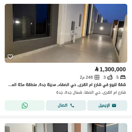
⃁
1,300,000
5
3
248 م2
شقة للبيع في شارع ام القرى, حي الصفاء, مدينة جدة, منطقة مكة المكرمة
شارع ام القرى، حي الصفا، شمال جدة، جدة
اتصال
الإيميل