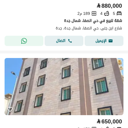
⃁
880,000
5
4
189 م2
شقة للبيع في حي الصفا، شمال جدة
شارع ابن جنى، حي الصفا، شمال جدة، جدة
اتصال
الإيميل
⃁
650,000