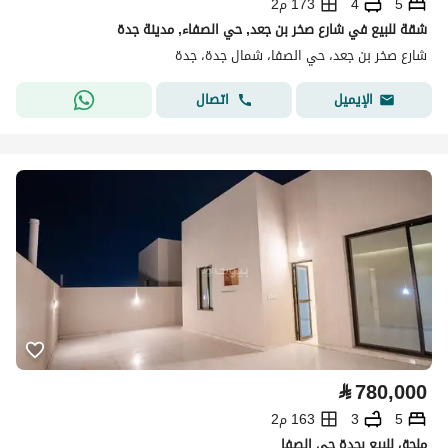
5
4
173 م2
شقة للبيع في شارع صخر بن جعد, حي الصفاء, مدينة جدة
شارع صخر بن جعد، حي الصفا، شمال جدة، جدة
اتصال
الإيميل
⃁
780,000
5
3
163 م2
ملحق للبيع بجدة حي الصفا