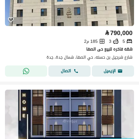
⃁
790,000
5
3
185 م2
شقه فاخره للبيع حى الصفا
شارع شرجيل بن حسنه، حي الصفا، شمال جدة، جدة
اتصال
الإيميل