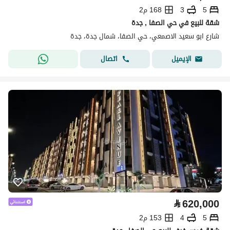
5
3
168 م2
شقة للبيع في حي الصفا , جدة
شارع ابو سعيد الاصمعي، حي الصفا، شمال جدة، جدة
اتصال
الإيميل
⃁
620,000
5
4
153 م2