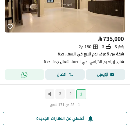
⃁
735,000
5
3
180 م2
شقة من 5 غرف نوم للبيع في السفا، جدة
شارع إبراهيم الخزامي، حي الصفا، شمال جدة، جدة
اتصال
الإيميل
3
2
1
1 - 25 من 171 شقق
أعلمني عن العقارات الجديدة