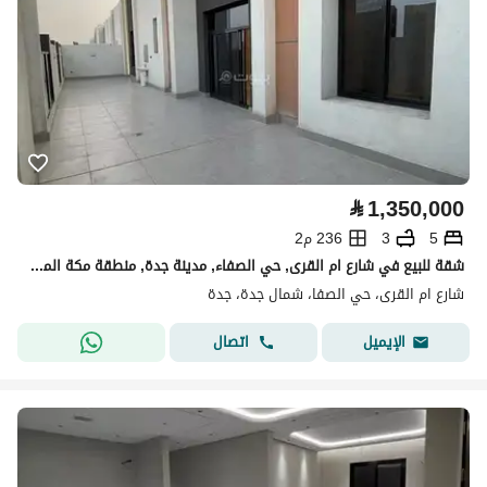
⃁
1,350,000
5
3
236 م2
شقة للبيع في شارع ام القرى, حي الصفاء, مدينة جدة, منطقة مكة المكرمة
شارع ام القرى، حي الصفا، شمال جدة، جدة
اتصال
الإيميل