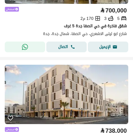
⃁
700,000
5
3
170 م2
شقق فاخرة في حي الصفا جدة 5 غرف
شارع ابو ليلى الاشعري، حي الصفا، شمال جدة، جدة
اتصال
الإيميل
⃁
738,000