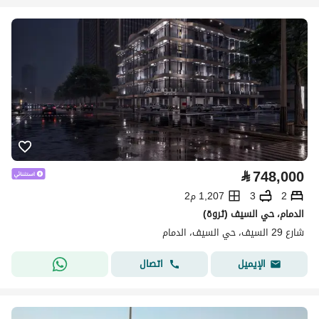
⃁
748,000
2
3
1,207 م2
الدمام، حي السيف (ثروة)
شارع 29 السيف، حي السيف، الدمام
اتصال
الإيميل