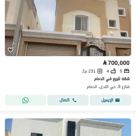
⃁
700,000
5
4
231 م2
شقه للبيع في الدمام
شارع 9، حي الندى، الدمام
اتصال
الإيميل