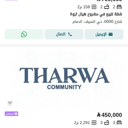
2
2
158 م2
شقة للبيع في مشروع هيال ثروة
شارع 0000، حي السيف، الدمام
اتصال
الإيميل
⃁
450,000
3
3
2,291 م2