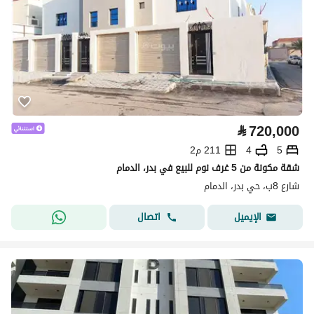
⃁
720,000
5
4
211 م2
شقة مكونة من 5 غرف نوم للبيع في بدر، الدمام
شارع 8ب، حي بدر، الدمام
اتصال
الإيميل