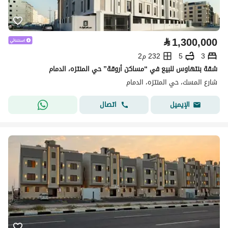
⃁
1,300,000
3
5
232 م2
شقة بنتهاوس للبيع في “مساكن أروقة” حي المنتزه، الدمام
شارع المسك، حي المنتزه، الدمام
اتصال
الإيميل