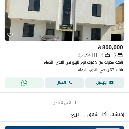
⃁
800,000
5
3
194 م2
شقة مكونة من 5 غرف نوم للبيع في الندى، الدمام
شارع 37ج، حي الندى، الدمام
اتصال
الإيميل
1 - 3 من 3 شقق
إكتشف أكثر شقق ل للبيع