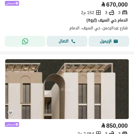
⃁
670,000
3
3
152 م2
الدمام حي السيف (ثروة)
شارع عبدالرحمن، حي السيف، الدمام
اتصال
الإيميل
⃁
850,000
3
3
2,054 م2