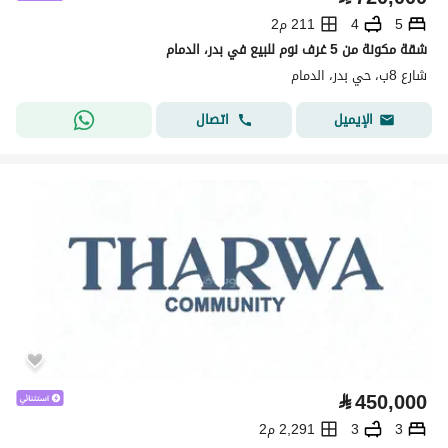
5
4
211 م2
شقة مكونة من 5 غرف نوم للبيع في بدر، الدمام
شارع 8ب، حي بدر، الدمام
اتصال
الإيميل
⃁
450,000
3
3
2,291 م2