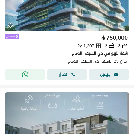
⃁
750,000
3
2
1,207 م2
شقة للبيع في حي السيف, الدمام
شارع 29 السيف، حي السيف، الدمام
اتصال
الإيميل