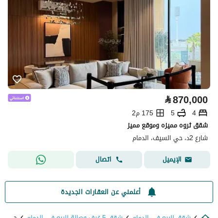
⃁
870,000
4
5
175 م2
شقق ثروه مميزه وموقع مميز
شارع 2د، حي السيف، الدمام
اتصال
الإيميل
أعلمني عن العقارات الجديدة
شقق للبيع في الدمام
شقق 5 غرف وصالة للبيع في الدمام
حي