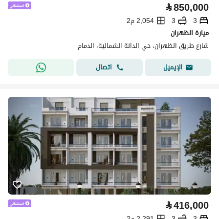
⃁
850,000
3
3
2,054 م2
ميارة الظهران
شارع طريق الظهران، حي الدانة الشمالية، الدمام
اتصال
الإيميل
⃁
416,000
3
3
2,291 م2