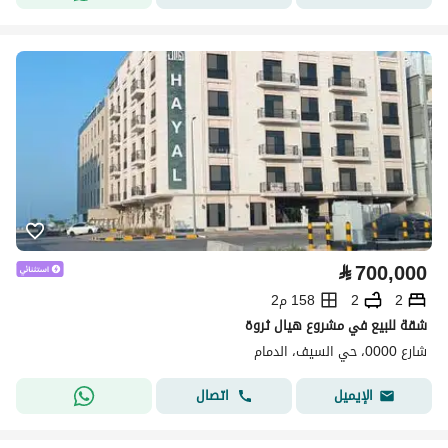
⃁
700,000
2
2
158 م2
شقة للبيع في مشروع هيال ثروة
شارع 0000، حي السيف، الدمام
اتصال
الإيميل