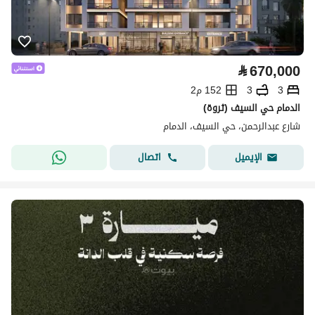
⃁
670,000
3
3
152 م2
الدمام حي السيف (ثروة)
شارع عبدالرحمن، حي السيف، الدمام
اتصال
الإيميل