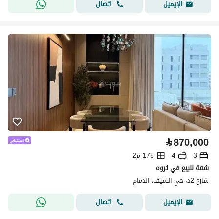
اتصال
الإيميل
⃁
870,000
3
4
175 م2
شقة للبيع في ثروه
شارع 2د، حي السيف، الدمام
اتصال
الإيميل