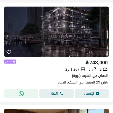
⃁
748,000
2
3
1,207 م2
الدمام، حي السيف (ثروة)
شارع 29 السيف، حي السيف، الدمام
اتصال
الإيميل