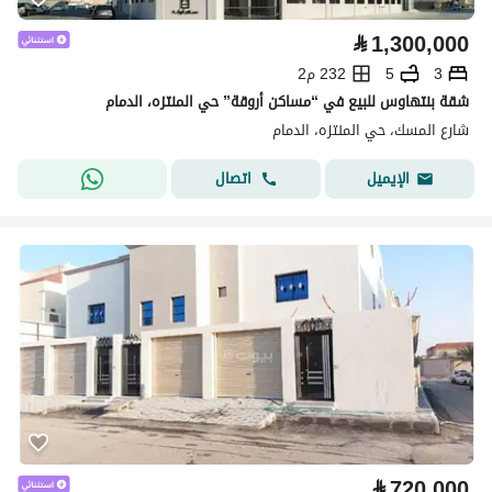
⃁
1,300,000
3
5
232 م2
شقة بنتهاوس للبيع في “مساكن أروقة” حي المنتزه، الدمام
شارع المسك، حي المنتزه، الدمام
اتصال
الإيميل
⃁
720,000