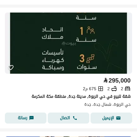
⃁
295,000
2
2
675 م2
شقة للبيع في حي الربوة, مدينة جدة, منطقة مكة المكرمة
حي الربوة، شمال جدة، جدة
اتصال
رسالة
الإيميل