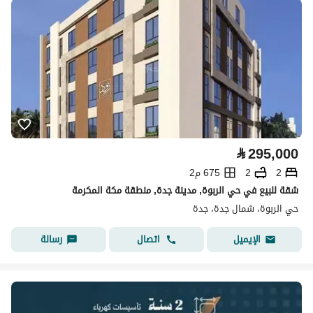
⃁
295,000
2
2
675 م2
شقة للبيع في حي الربوة, مدينة جدة, منطقة مكة المكرمة
حي الربوة، شمال جدة، جدة
اتصال
رسالة
الإيميل