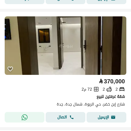
⃁
370,000
2
2
72 م2
شقة غرفتين للبيع
شارع إبن خضر، حي الربوة، شمال جدة، جدة
اتصال
الإيميل