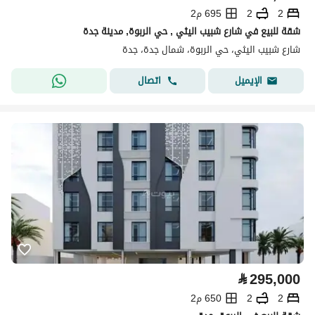
2
2
695 م2
شقة للبيع في شارع شبيب اليثي , حي الربوة, مدينة جدة
شارع شبيب اليثي، حي الربوة، شمال جدة، جدة
اتصال
الإيميل
⃁
295,000
2
2
650 م2