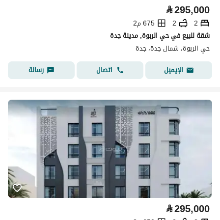
⃁
295,000
2
2
675 م2
شقة للبيع في حي الربوة, مدينة جدة
حي الربوة، شمال جدة، جدة
اتصال
رسالة
الإيميل
⃁
295,000