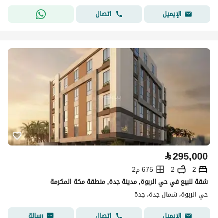
اتصال
الإيميل
⃁
295,000
2
2
675 م2
شقة للبيع في حي الربوة, مدينة جدة, منطقة مكة المكرمة
حي الربوة، شمال جدة، جدة
اتصال
رسالة
الإيميل