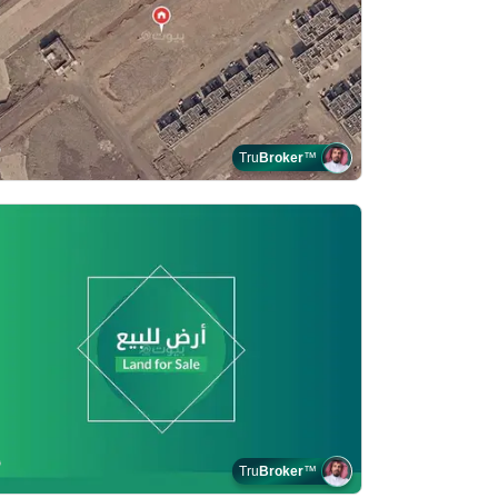
Tru
Broker
™
Tru
Broker
™