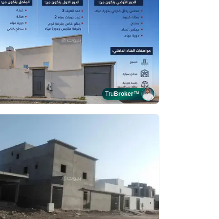
Tru
Broker
™