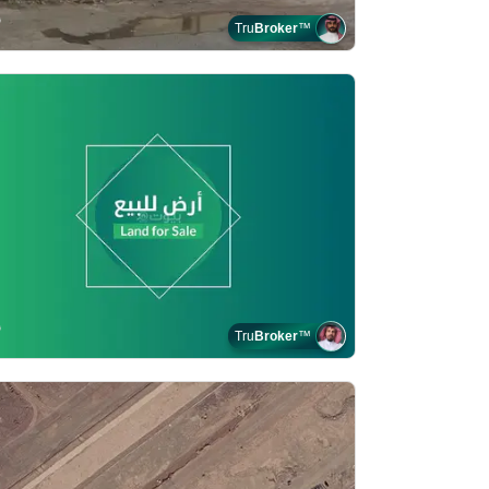
Tru
Broker
™
Tru
Broker
™