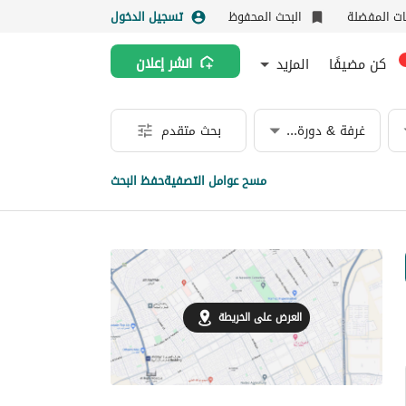
نات المفضلة
البحث المحفوظ
تسجيل الدخول
كن مضيفًا
المزيد
انشر إعلان
غرفة & دورة مياه
بحث متقدم
مسح عوامل التصفية
حفظ البحث
العرض على الخريطة