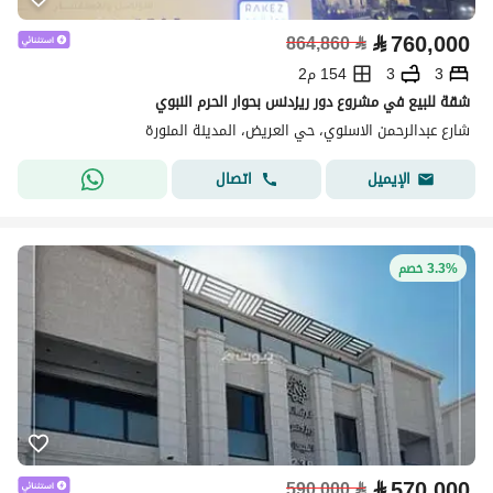
⃁
760,000
864,860
⃁
3
3
154 م2
شقة للبيع في مشروع دور ريزدنس بحوار الحرم النبوي
شارع عبدالرحمن الاسنوي، حي العريض، المدينة المنورة
اتصال
الإيميل
3.3% خصم
⃁
570,000
590,000
⃁