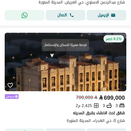
شارع عبدالرحمن الاسنوي، حي العريض، المدينة المنورة
اتصال
الإيميل
0.1% خصم
⃁
699,000
700,000
⃁
3
3
2,425 م2
شقق تحت الانشاء بشرق المدينه
شارع 0، حي الهدراء، المدينة المنورة