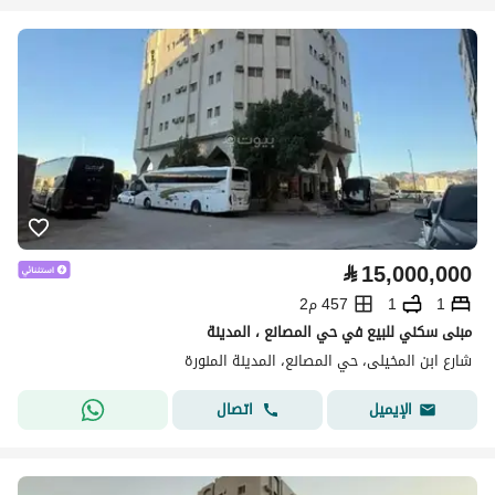
⃁
15,000,000
1
1
457 م2
مبنى سكني للبيع في حي المصانع ، المدينة
شارع ابن المخيلى، حي المصانع، المدينة المنورة
اتصال
الإيميل