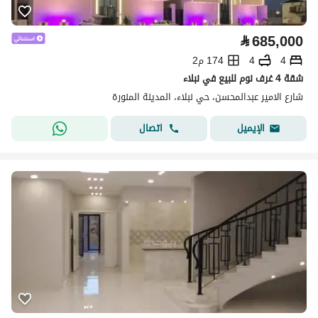
⃁
685,000
4
4
174 م2
شقة 4 غرف نوم للبيع في نبلاء
شارع الامير عبدالمحسن، حي نبلاء، المدينة المنورة
اتصال
الإيميل