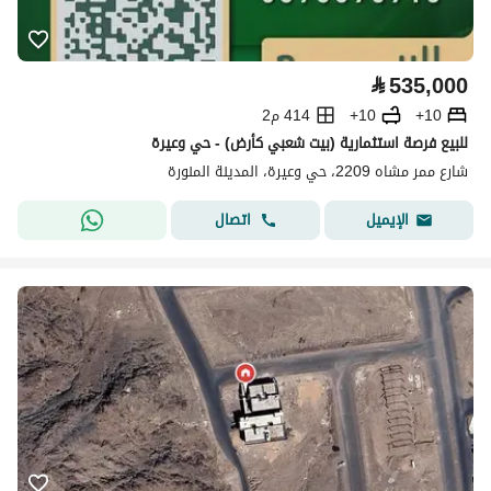
⃁
535,000
10+
10+
414 م2
للبيع فرصة استثمارية (بيت شعبي كأرض) - حي وعيرة
شارع ممر مشاه 2209، حي وعيرة، المدينة المنورة
اتصال
الإيميل