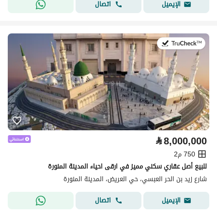
اتصال
الإيميل
في:16 يوليو 2026
⃁
8,000,000
750 م2
للبيع أصل عقاري سكني مميز في ارقى احياء المدينة المنورة
شارع زيد بن الحر العبسي، حي العريض، المدينة المنورة
اتصال
الإيميل