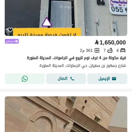
⃁
1,650,000
4
7
361 م2
فيلا مكونة من 4 غرف نوم للبيع في الجاموات، المدينة المنورة
شارع جمهور بن سفيان، حي الجماوات، المدينة المنورة
اتصال
الإيميل