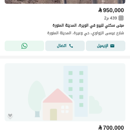
⃁
950,000
439 م2
مبنى سكني للبيع في الويرة، المدينة المنورة
شارع عيسى الزواوي، حي وعيرة، المدينة المنورة
اتصال
الإيميل
⃁
700,000