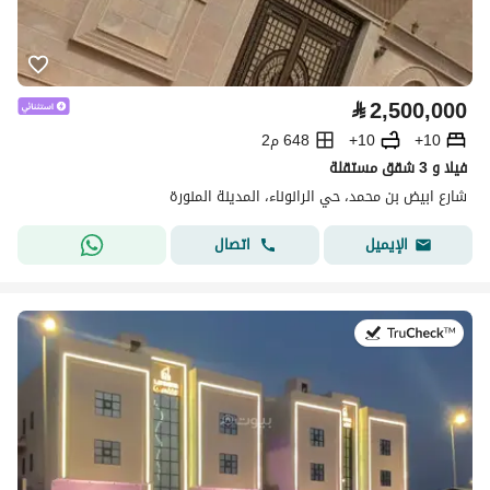
⃁
2,500,000
10+
10+
648 م2
فيلا و 3 شقق مستقلة
شارع ابيض بن محمد، حي الرانوناء، المدينة المنورة
اتصال
الإيميل
في:27 يوليو 2026