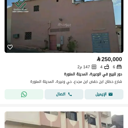
⃁
250,000
6
4
147 م2
دور للبيع في الوعيرة، المدينة المنورة
شارع حطان ابن حفص ابن مجدع، حي وعيرة، المدينة المنورة
اتصال
الإيميل