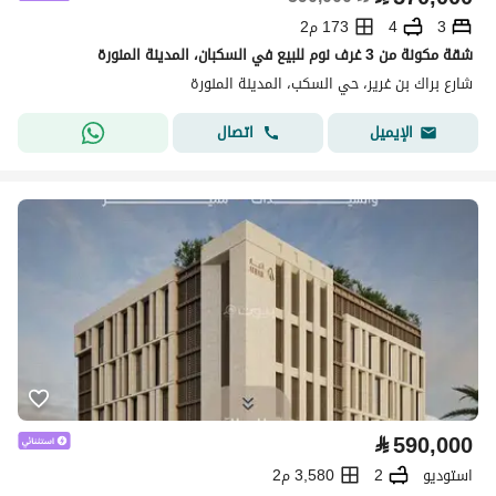
3
4
173 م2
شقة مكونة من 3 غرف نوم للبيع في السكبان، المدينة المنورة
شارع براك بن غرير، حي السكب، المدينة المنورة
اتصال
الإيميل
⃁
590,000
استوديو
2
3,580 م2